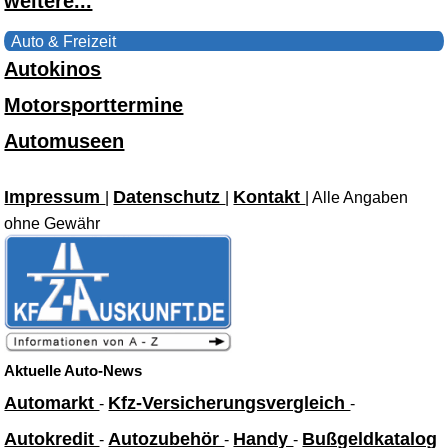
weitere...
Auto & Freizeit
Autokinos
Motorsporttermine
Automuseen
Impressum
Datenschutz
Kontakt
|
|
| Alle Angaben
ohne Gewähr
Aktuelle Auto-News
Automarkt
Kfz-Versicherungsvergleich
-
-
Autokredit
Autozubehör
Handy
Bußgeldkatalog
-
-
-