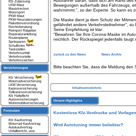
Autofahrer daran, dass sich am Rand des 
Kfz-Zulassung
Bewegungen außerhalb des Fahrzeugs, etw
LKW-Maut
Mautstrecken
wahrnimmt.", so der Experte. So kann es
Motorsport
PKW-Maut
Die Maske dient ja dem Schutz der Mitmen
PKW-Neuzulassungen
Plakettenverordnung
gefährdet andere Verkehrsteilnehmer", so 
Rechtsberatung
Seine Empfehlung ist klar:
Reimport Ratgeber
"Bewahren Sie Ihre Corona-Maske im Auto 
Reparaturanleitung
Routenplaner
reichlich. Der Rückspiegel jedenfalls taugt
Spritsparen
Schulferien
Tankstellen
Verkehrsunfall
zurück zu den News
News Archiv
Verkehrsurteile
Verkehrszeichen
Bitte beachten Sie, dass die Meldung den S
Versicherungen
Kfz Versicherung
Motorradversicherung
LKW Versicherung
Inhaltsverzeichnis
Kaskoversicherung
Teilkaskoversicherung
Kfz Haftpflicht
Autoversicherungen
Unsere Highlights
Wohnmobilversicherung
Formulare
Kostenlose Kfz-Vordrucke und Vorlagen
Kfz-Kaufvertrag
Motorrad-Kaufvertrag
Wird Autotuning immer beliebter?
Autokaufvertrag
Unfallbericht, usw.