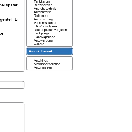
Tankkarten
el später
Benzinpreise
Antriebstechnik
Autobatterie
Reifentest
enteil: Er
Autoreisezug
Verkehrsdienste
EG-Kontrollgerät
Routenplaner Vergleich
von
Lackpflege
Handysprüche
Autowerbung
weitere...
Auto & Freizeit
Autokinos
Motorsporttermine
Automuseen