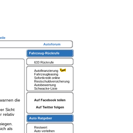
eile
Autoforum
Fahrzeug-Rückrufe
633 Rückrufe
Autofinanzierung
Fahrzeugleasing
Sofortkredit online
Restschuldversicherung
Autobewertung
Schwacke-Liste
 warnen die
Auf Facebook teilen
Auf Twitter folgen
er Sicht
 relativ
Auto Ratgeber
biegen.
Restwert
ich als
Auto verleihen