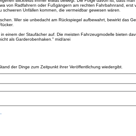
eigenen Blickfelds immer etwas bewegt. Die Folge davon ist, dass man
a von Radfahrern oder Fußgängern am rechten Fahrbahnrand, erst vi
 zu schweren Unfällen kommen, die vermeidbar gewesen wären.
schen. Wer sie unbedacht am Rückspiegel aufbewahrt, bewirkt das Geg
Rücker.
in einem der Staufächer auf. Die meisten Fahrzeugmodelle bieten da
 nicht als Garderobenhaken." mid/arei
tand der Dinge zum Zeitpunkt ihrer Veröffentlichung wiedergibt.
.