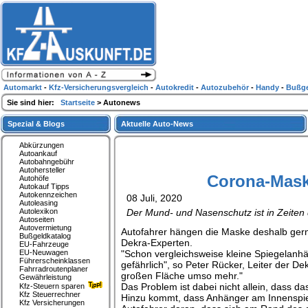
Automarkt
-
Kfz-Versicherungsvergleich
-
Autokredit
-
Autozubehör
-
Handy
-
Bußge
Sie sind hier:
Startseite
> Autonews
Spezial & Blogs
Aktuelle Auto-News
Abkürzungen
Autoankauf
Autobahngebühr
Autohersteller
Corona-Mask
Autohöfe
Autokauf Tipps
Autokennzeichen
08 Juli, 2020
Autoleasing
Autolexikon
Der Mund- und Nasenschutz ist in Zeiten d
Autoseiten
Autovermietung
Autofahrer hängen die Maske deshalb gern
Bußgeldkatalog
Dekra-Experten.
EU-Fahrzeuge
EU-Neuwagen
"Schon vergleichsweise kleine Spiegelanhä
Führerscheinklassen
gefährlich", so Peter Rücker, Leiter der De
Fahrradroutenplaner
großen Fläche umso mehr."
Gewährleistung
Das Problem ist dabei nicht allein, dass d
Kfz-Steuern sparen
Kfz Steuerrechner
Hinzu kommt, dass Anhänger am Innenspie
Kfz Versicherungen