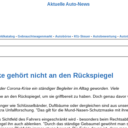
Aktuelle Auto-News
ldkatalog
-
Gebrauchtwagenmarkt
-
Autobörse
-
Kfz-Steuer
-
Autobewertung
-
Autot
e gehört nicht an den Rückspiegel
er Corona-Krise ein ständiger Begleiter im Alltag geworden. Viele
e an den Rückspiegel, um sie griffbereit zu haben. Doch genau davor
nger wie Schlüsselbänder, Duftbäume oder dergleichen sind aus unser
kra Unfallforschung. "Das gilt für die Mund-Nasen-Schutzmaske mit ihrer
as Sichtfeld des Fahrers eingeschränkt wird - besonders beim Rechtsab
gel ihn auch ablenken. "Durch das ständige Gebaumel gewöhnt man s