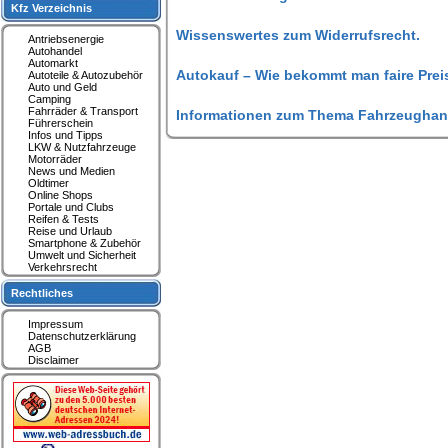
Kfz Verzeichnis
Wissenswertes zum Widerrufsrecht.
Antriebsenergie
Autohandel
Automarkt
Autokauf – Wie bekommt man faire Prei
Autoteile & Autozubehör
Auto und Geld
Camping
Fahrräder & Transport
Informationen zum Thema Fahrzeughan
Führerschein
Infos und Tipps
LKW & Nutzfahrzeuge
Motorräder
News und Medien
Oldtimer
Online Shops
Portale und Clubs
Reifen & Tests
Reise und Urlaub
Smartphone & Zubehör
Umwelt und Sicherheit
Verkehrsrecht
Rechtliches
Impressum
Datenschutzerklärung
AGB
Disclaimer