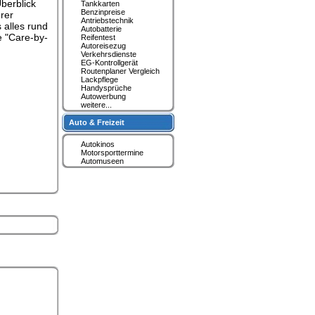
berblick
Tankkarten
Benzinpreise
rer
Antriebstechnik
 alles rund
Autobatterie
e "Care-by-
Reifentest
Autoreisezug
Verkehrsdienste
EG-Kontrollgerät
Routenplaner Vergleich
Lackpflege
Handysprüche
Autowerbung
weitere...
Auto & Freizeit
Autokinos
Motorsporttermine
Automuseen