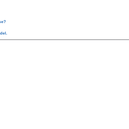
se?
del.