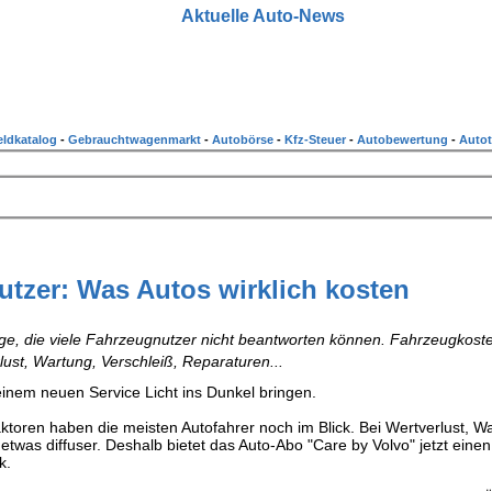
Aktuelle Auto-News
ldkatalog
-
Gebrauchtwagenmarkt
-
Autobörse
-
Kfz-Steuer
-
Autobewertung
-
Autot
tzer: Was Autos wirklich kosten
age, die viele Fahrzeugnutzer nicht beantworten können. Fahrzeugkoste
lust, Wartung, Verschleiß, Reparaturen...
t einem neuen Service Licht ins Dunkel bringen.
ktoren haben die meisten Autofahrer noch im Blick. Bei Wertverlust, W
twas diffuser. Deshalb bietet das Auto-Abo "Care by Volvo" jetzt einen
k.