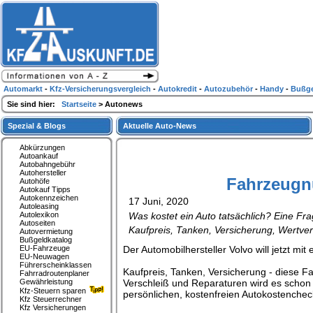
Automarkt
-
Kfz-Versicherungsvergleich
-
Autokredit
-
Autozubehör
-
Handy
-
Bußge
Sie sind hier:
Startseite
> Autonews
Spezial & Blogs
Aktuelle Auto-News
Abkürzungen
Autoankauf
Autobahngebühr
Autohersteller
Fahrzeugnu
Autohöfe
Autokauf Tipps
Autokennzeichen
17 Juni, 2020
Autoleasing
Autolexikon
Was kostet ein Auto tatsächlich? Eine Fr
Autoseiten
Kaufpreis, Tanken, Versicherung, Wertver
Autovermietung
Bußgeldkatalog
EU-Fahrzeuge
Der Automobilhersteller Volvo will jetzt mi
EU-Neuwagen
Führerscheinklassen
Kaufpreis, Tanken, Versicherung - diese Fa
Fahrradroutenplaner
Gewährleistung
Verschleiß und Reparaturen wird es schon e
Kfz-Steuern sparen
persönlichen, kostenfreien Autokostenchec
Kfz Steuerrechner
Kfz Versicherungen