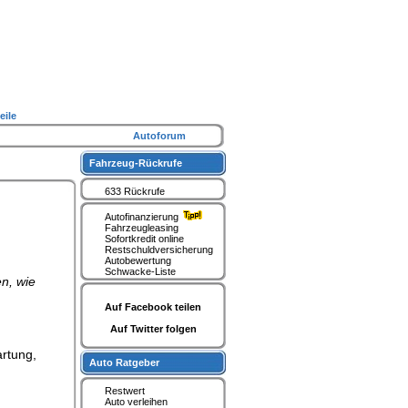
eile
Autoforum
Fahrzeug-Rückrufe
633 Rückrufe
Autofinanzierung
Fahrzeugleasing
Sofortkredit online
Restschuldversicherung
Autobewertung
Schwacke-Liste
n, wie
Auf Facebook teilen
Auf Twitter folgen
artung,
Auto Ratgeber
Restwert
Auto verleihen