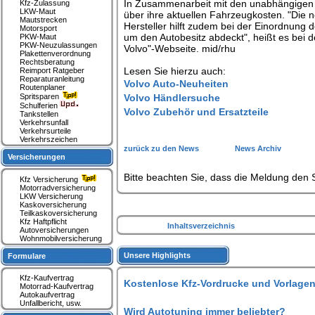
In Zusammenarbeit mit den unabhängigen 
Kfz-Zulassung
LKW-Maut
über ihre aktuellen Fahrzeugkosten. "Die
Mautstrecken
Hersteller hilft zudem bei der Einordnung 
Motorsport
um den Autobesitz abdeckt", heißt es bei 
PKW-Maut
PKW-Neuzulassungen
Volvo"-Webseite. mid/rhu
Plakettenverordnung
Rechtsberatung
Lesen Sie hierzu auch:
Reimport Ratgeber
Reparaturanleitung
Volvo Auto-Neuheiten
Routenplaner
Spritsparen
Volvo Händlersuche
Schulferien
Volvo Zubehör und Ersatzteile
Tankstellen
Verkehrsunfall
Verkehrsurteile
Verkehrszeichen
zurück zu den News
News Archiv
Versicherungen
Bitte beachten Sie, dass die Meldung den S
Kfz Versicherung
Motorradversicherung
LKW Versicherung
Kaskoversicherung
Teilkaskoversicherung
Kfz Haftpflicht
Inhaltsverzeichnis
Autoversicherungen
Wohnmobilversicherung
Unsere Highlights
Formulare
Kfz-Kaufvertrag
Kostenlose Kfz-Vordrucke und Vorlagen
Motorrad-Kaufvertrag
Autokaufvertrag
Unfallbericht, usw.
Wird Autotuning immer beliebter?