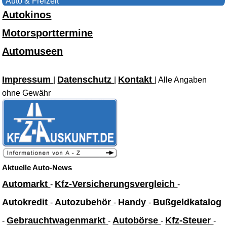
Auto & Freizeit
Autokinos
Motorsporttermine
Automuseen
Impressum
Datenschutz
Kontakt
|
|
| Alle Angaben
ohne Gewähr
Aktuelle Auto-News
Automarkt
Kfz-Versicherungsvergleich
-
-
Autokredit
Autozubehör
Handy
Bußgeldkatalog
-
-
-
Gebrauchtwagenmarkt
Autobörse
Kfz-Steuer
-
-
-
-