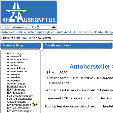
Automarkt
-
Kfz-Versicherungsvergleich
-
Autokredit
-
Autozubehör
-
Handy
-
Bußge
Sie sind hier:
Startseite
> Autonews
Spezial & Blogs
Aktuelle Auto-News
Abkürzungen
Autoankauf
Autobahngebühr
Autohersteller
Autohersteller
Autohöfe
Autokauf Tipps
Autokennzeichen
13 Mai, 2020
Autoleasing
Autolexikon
Autokonzert mit Tim Bendzko. Der Autoh
Autoseiten
Fernsehsender
Autovermietung
Bußgeldkatalog
EU-Fahrzeuge
Sat.1 ein exklusives Livekonzert mit dem 
EU-Neuwagen
Führerscheinklassen
Insgesamt 120 Tickets (60 x 2) für das Aut
Fahrradroutenplaner
Gewährleistung
Kfz-Steuern sparen
100 Karten davon werden direkt im Handel v
Kfz Steuerrechner
Kfz Versicherungen