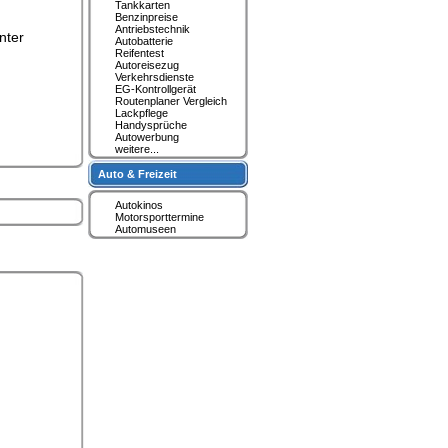
Tankkarten
Benzinpreise
Antriebstechnik
nter
Autobatterie
Reifentest
Autoreisezug
Verkehrsdienste
EG-Kontrollgerät
Routenplaner Vergleich
Lackpflege
Handysprüche
Autowerbung
weitere...
Auto & Freizeit
Autokinos
Motorsporttermine
Automuseen