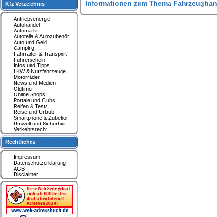
Informationen zum Thema Fahrzeughan
Kfz Verzeichnis
Antriebsenergie
Autohandel
Automarkt
Autoteile & Autozubehör
Auto und Geld
Camping
Fahrräder & Transport
Führerschein
Infos und Tipps
LKW & Nutzfahrzeuge
Motorräder
News und Medien
Oldtimer
Online Shops
Portale und Clubs
Reifen & Tests
Reise und Urlaub
Smartphone & Zubehör
Umwelt und Sicherheit
Verkehrsrecht
Rechtliches
Impressum
Datenschutzerklärung
AGB
Disclaimer