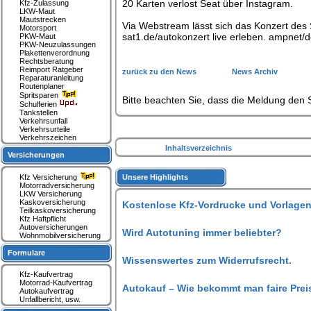
20 Karten verlost Seat über Instagram.
Kfz-Zulassung
LKW-Maut
Mautstrecken
Via Webstream lässt sich das Konzert des
Motorsport
sat1.de/autokonzert live erleben. ampnet/
PKW-Maut
PKW-Neuzulassungen
Plakettenverordnung
Rechtsberatung
Reimport Ratgeber
zurück zu den News
News Archiv
Reparaturanleitung
Routenplaner
Spritsparen
Bitte beachten Sie, dass die Meldung den S
Schulferien
Tankstellen
Verkehrsunfall
Verkehrsurteile
Verkehrszeichen
Inhaltsverzeichnis
Versicherungen
Kfz Versicherung
Unsere Highlights
Motorradversicherung
LKW Versicherung
Kaskoversicherung
Kostenlose Kfz-Vordrucke und Vorlagen
Teilkaskoversicherung
Kfz Haftpflicht
Autoversicherungen
Wird Autotuning immer beliebter?
Wohnmobilversicherung
Formulare
Wissenswertes zum Widerrufsrecht.
Kfz-Kaufvertrag
Motorrad-Kaufvertrag
Autokauf – Wie bekommt man faire Prei
Autokaufvertrag
Unfallbericht, usw.