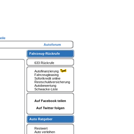
eile
Autoforum
Fahrzeug-Rückrufe
633 Rückrufe
Autofinanzierung
Fahrzeugleasing
Sofortkredit online
Restschuldversicherung
Autobewertung
Schwacke-Liste
Auf Facebook teilen
Auf Twitter folgen
Auto Ratgeber
Restwert
Auto verleihen