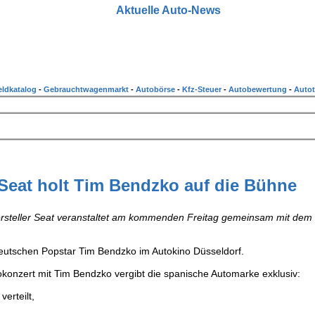
Aktuelle Auto-News
ldkatalog
-
Gebrauchtwagenmarkt
-
Autobörse
-
Kfz-Steuer
-
Autobewertung
-
Autot
 Seat holt Tim Bendzko auf die Bühne
ersteller Seat veranstaltet am kommenden Freitag gemeinsam mit dem
deutschen Popstar Tim Bendzko im Autokino Düsseldorf.
okonzert mit Tim Bendzko vergibt die spanische Automarke exklusiv:
erteilt,