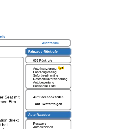
eile
Autoforum
Fahrzeug-Rückrufe
633 Rückrufe
Autofinanzierung
Fahrzeugleasing
Sofortkredit online
Restschuldversicherung
Autobewertung
Schwacke-Liste
er Seat mit
Auf Facebook teilen
hmen Etra
Auf Twitter folgen
Auto Ratgeber
tion direkt
Restwert
t bei
Auto verleihen