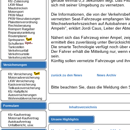
gerade einmal 0,3 Sekunden liegt. Das Pilot
Kfz-Zulassung
sich mit seiner Umgebung zu vernetzen.
LKW-Maut
Mautstrecken
Motorsport
Die Informationen, die von der Verkehrsb
PKW-Maut
vernetzten Seat-Fahrzeuge empfangen Verk
PKW-Neuzulassungen
Plakettenverordnung
Wechselverkehrszeichen auf Autobahnen an
Rechtsberatung
Ampeln", erklärt Jordi Caus, Leiter der Abt
Reimport Ratgeber
Reparaturanleitung
Routenplaner
Nähert sich das Fahrzeug einer Ampel, zeig
Spritsparen
ermittelt dies zuverlässig unter Berücksic
Schulferien
Die smarte Technologie verfügt noch über 
Tankstellen
Verkehrsunfall
Der Fahrer erhält die Mitteilung nur, wenn 
Verkehrsurteile
sein.
Verkehrszeichen
Künftig sollen vernetzte Fahrzeuge und ihr
Versicherungen
Kfz Versicherung
zurück zu den News
News Archiv
Motorradversicherung
LKW Versicherung
Kaskoversicherung
Bitte beachten Sie, dass die Meldung den S
Teilkaskoversicherung
Kfz Haftpflicht
Autoversicherungen
Wohnmobilversicherung
Formulare
Inhaltsverzeichnis
Kfz-Kaufvertrag
Motorrad-Kaufvertrag
Unsere Highlights
Autokaufvertrag
Unfallbericht, usw.