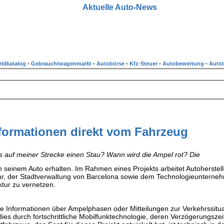
Aktuelle Auto-News
ldkatalog
-
Gebrauchtwagenmarkt
-
Autobörse
-
Kfz-Steuer
-
Autobewertung
-
Autot
formationen direkt vom Fahrzeug
es auf meiner Strecke einen Stau? Wann wird die Ampel rot? Die
 seinem Auto erhalten. Im Rahmen eines Projekts arbeitet Autoherstell
ehr, der Stadtverwaltung von Barcelona sowie dem Technologieunterne
ktur zu vernetzen.
se Informationen über Ampelphasen oder Mitteilungen zur Verkehrssitua
es durch fortschrittliche Mobilfunktechnologie, deren Verzögerungszei