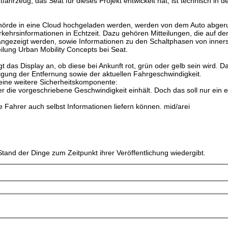
fahrzeug, das Seat für dieses Projekt entwickelt hat, ist technisch in d
ehörde in eine Cloud hochgeladen werden, werden von dem Auto abgeru
ehrsinformationen in Echtzeit. Dazu gehören Mitteilungen, die auf de
gezeigt werden, sowie Informationen zu den Schaltphasen von inners
eilung Urban Mobility Concepts bei Seat.
t das Display an, ob diese bei Ankunft rot, grün oder gelb sein wird. 
htigung der Entfernung sowie der aktuellen Fahrgeschwindigkeit.
eine weitere Sicherheitskomponente:
er die vorgeschriebene Geschwindigkeit einhält. Doch das soll nur ein er
e Fahrer auch selbst Informationen liefern können. mid/arei
tand der Dinge zum Zeitpunkt ihrer Veröffentlichung wiedergibt.