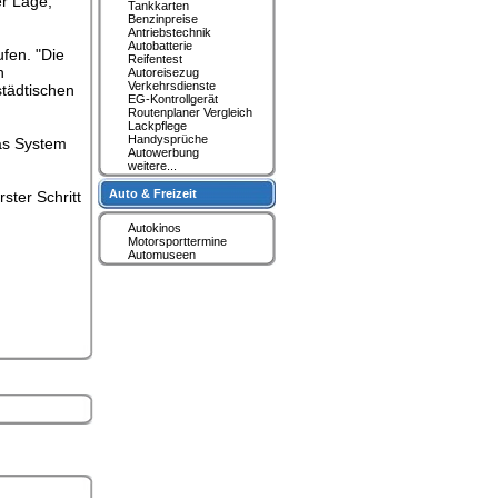
er Lage,
Tankkarten
Benzinpreise
Antriebstechnik
Autobatterie
fen. "Die
Reifentest
n
Autoreisezug
Verkehrsdienste
tädtischen
EG-Kontrollgerät
Routenplaner Vergleich
Lackpflege
Handysprüche
Das System
Autowerbung
weitere...
Auto & Freizeit
ster Schritt
Autokinos
Motorsporttermine
Automuseen