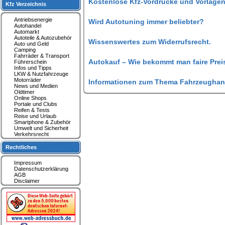
Kostenlose Kfz-Vordrucke und Vorlagen
Kfz Verzeichnis
Antriebsenergie
Wird Autotuning immer beliebter?
Autohandel
Automarkt
Autoteile & Autozubehör
Wissenswertes zum Widerrufsrecht.
Auto und Geld
Camping
Fahrräder & Transport
Autokauf – Wie bekommt man faire Prei
Führerschein
Infos und Tipps
LKW & Nutzfahrzeuge
Motorräder
Informationen zum Thema Fahrzeughan
News und Medien
Oldtimer
Online Shops
Portale und Clubs
Reifen & Tests
Reise und Urlaub
Smartphone & Zubehör
Umwelt und Sicherheit
Verkehrsrecht
Rechtliches
Impressum
Datenschutzerklärung
AGB
Disclaimer