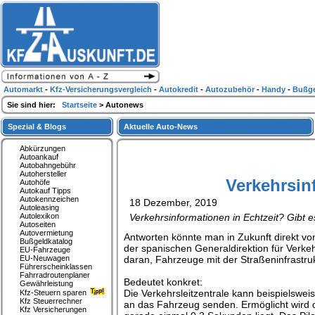
Automarkt
-
Kfz-Versicherungsvergleich
-
Autokredit
-
Autozubehör
-
Handy
-
Bußge
Sie sind hier:
Startseite
> Autonews
Spezial & Blogs
Aktuelle Auto-News
Abkürzungen
Autoankauf
Autobahngebühr
Autohersteller
Verkehrsin
Autohöfe
Autokauf Tipps
Autokennzeichen
18 Dezember, 2019
Autoleasing
Autolexikon
Verkehrsinformationen in Echtzeit? Gibt 
Autoseiten
Autovermietung
Antworten könnte man in Zukunft direkt von
Bußgeldkatalog
der spanischen Generaldirektion für Verk
EU-Fahrzeuge
EU-Neuwagen
daran, Fahrzeuge mit der Straßeninfrastru
Führerscheinklassen
Fahrradroutenplaner
Bedeutet konkret:
Gewährleistung
Die Verkehrsleitzentrale kann beispielswei
Kfz-Steuern sparen
Kfz Steuerrechner
an das Fahrzeug senden. Ermöglicht wird di
Kfz Versicherungen