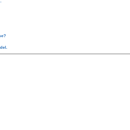
.
se?
del.