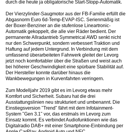
durch die heute ja obligatorische Start-Stopp-Automatik.
Der Vierzylinder-Saugmotor aus der FB-Familie erfüllt die
Abgasnorm Euro 6d-Temp-EVAP-ISC. Serienmäßig ist
der Boxer-Benziner an die stufenlose Lineartronic-
Automatik gekoppelt, die alle vier Räder bedient. Der
permanente Allradantrieb Symmetrical AWD senkt nicht
nur den Schwerpunkt, sondern verbessert Traktion und
Haftung auf jedem Untergrund. In Verbindung mit dem
umfassend überarbeiteten Fahrwerk gleitet der Levorg
jetzt noch komfortabler über die Straßen und weist auch
bei höherer Geschwindigkeit eine spürbare Stabilität auf.
Der Hersteller konnte darüber hinaus die
Wankbewegungen in Kurvenfahrten verringern.
Zum Modelljahr 2019 gibt es im Levorg etwas mehr
Komfort und Sicherheit. Subaru hat die drei
Ausstattungslinien neu strukturiert und umbenannt. Die
Einstiegsversion "Trend" fährt mit dem Infotainment-
System "Gen 3.1" vor, das erstmals im Levorg zum
Einsatz kommt. Es verbindet Audiofunktionen wie das
Digitalradio DAB+ mit einer Smartphone-Einbindung per
Apple CarPlay, Android Auto und NFC.