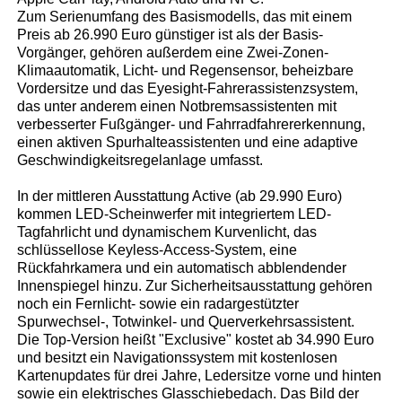
Zum Serienumfang des Basismodells, das mit einem
Preis ab 26.990 Euro günstiger ist als der Basis-
Vorgänger, gehören außerdem eine Zwei-Zonen-
Klimaautomatik, Licht- und Regensensor, beheizbare
Vordersitze und das Eyesight-Fahrerassistenzsystem,
das unter anderem einen Notbremsassistenten mit
verbesserter Fußgänger- und Fahrradfahrererkennung,
einen aktiven Spurhalteassistenten und eine adaptive
Geschwindigkeitsregelanlage umfasst.
In der mittleren Ausstattung Active (ab 29.990 Euro)
kommen LED-Scheinwerfer mit integriertem LED-
Tagfahrlicht und dynamischem Kurvenlicht, das
schlüssellose Keyless-Access-System, eine
Rückfahrkamera und ein automatisch abblendender
Innenspiegel hinzu. Zur Sicherheitsausstattung gehören
noch ein Fernlicht- sowie ein radargestützter
Spurwechsel-, Totwinkel- und Querverkehrsassistent.
Die Top-Version heißt "Exclusive" kostet ab 34.990 Euro
und besitzt ein Navigationssystem mit kostenlosen
Kartenupdates für drei Jahre, Ledersitze vorne und hinten
sowie ein elektrisches Glasschiebedach. Das Bild der