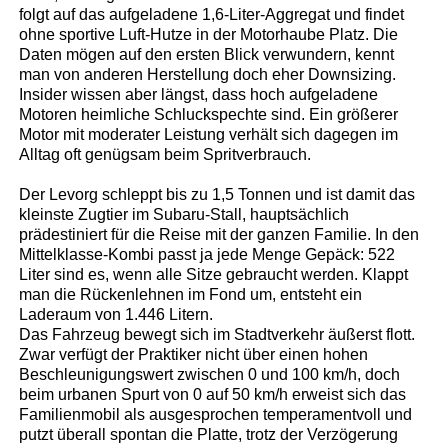
folgt auf das aufgeladene 1,6-Liter-Aggregat und findet
ohne sportive Luft-Hutze in der Motorhaube Platz. Die
Daten mögen auf den ersten Blick verwundern, kennt
man von anderen Herstellung doch eher Downsizing.
Insider wissen aber längst, dass hoch aufgeladene
Motoren heimliche Schluckspechte sind. Ein größerer
Motor mit moderater Leistung verhält sich dagegen im
Alltag oft genügsam beim Spritverbrauch.
Der Levorg schleppt bis zu 1,5 Tonnen und ist damit das
kleinste Zugtier im Subaru-Stall, hauptsächlich
prädestiniert für die Reise mit der ganzen Familie. In den
Mittelklasse-Kombi passt ja jede Menge Gepäck: 522
Liter sind es, wenn alle Sitze gebraucht werden. Klappt
man die Rückenlehnen im Fond um, entsteht ein
Laderaum von 1.446 Litern.
Das Fahrzeug bewegt sich im Stadtverkehr äußerst flott.
Zwar verfügt der Praktiker nicht über einen hohen
Beschleunigungswert zwischen 0 und 100 km/h, doch
beim urbanen Spurt von 0 auf 50 km/h erweist sich das
Familienmobil als ausgesprochen temperamentvoll und
putzt überall spontan die Platte, trotz der Verzögerung