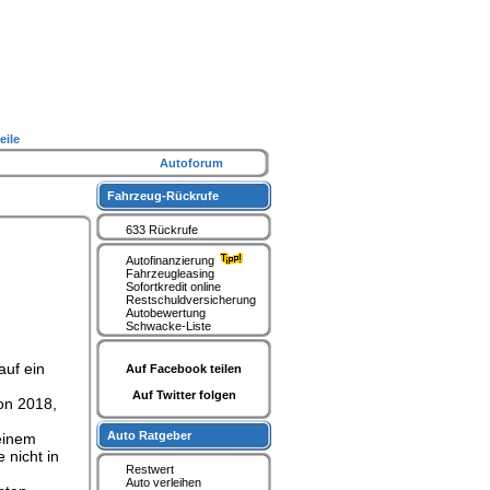
eile
Autoforum
Fahrzeug-Rückrufe
633 Rückrufe
Autofinanzierung
Fahrzeugleasing
Sofortkredit online
Restschuldversicherung
Autobewertung
Schwacke-Liste
auf ein
Auf Facebook teilen
Auf Twitter folgen
on 2018,
Auto Ratgeber
einem
 nicht in
Restwert
Auto verleihen