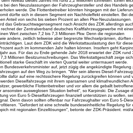
dem Niveau dieses Jahres mit rund 2,2 Millionen Einheiten. Einen leic
es bei den Neuzulassungen der Fahrzeughersteller und des Handels g
rholen werde. Die Flottenbetreiber könnten hingegen mit der Lieferun
t dürfte sich in diesem Segment ein Nachholeffekt einstellen. Bei d
inen Anteil von sechs bis sieben Prozent an allen Pkw-Neuzulassungen.
 wird das Gebrauchtwagensegment nach Ansicht des ZDK allerdings auc
r rechnet der Zentralverband deutsches Kraftfahrzeuggewerbe mit eine
nen Wert zwischen 7,2 bis 7,3 Millionen Pkw. Denn die regionalen
wie andere, zeitlich teilweise aber begrenzte Wechselprämien, dürften
nträchtigen. Laut dem ZDK wird die Werkstattauslastung den für diese
Prozent auch im kommenden Jahr halten können. Insofern geht Karpins
tjahr aus. Für das zu Ende gehende Jahr 2018 erwartet der ZDK rund 
,3 Millionen Besitzumschreibungen. Das Werkstattgeschäft zeige sich 
ditionell starke Geschäft im vierten Quartal weiter untermauert werde.
en Bundesverkehrsminister auf, jetzt zügig die angekündigte Regelung 
ahrzeugen auf den Weg zu bringen. "Wer sein älteres Diesel-Fahrzeug
sollte dafür auf eine rechtssichere Regelung zurückgreifen können und 
 werden Dieselfahrzeuge mit ihrem sparsamen und klimafreundlichen A
tzer, gewerbliche Flottenbetreiber und vor allem die geballt betroffen
r ansonsten ausweglosen Situation befreit", so Karpinski. Die Zusage 
ung von Euro 5-Dieselfahrzeugen finanziell unterstützen zu wollen, sei
ignal. Denn davon sollten offenbar nur Fahrzeughalter von Euro 5-Dies
fitieren. "Gefordert ist eine schnelle bundeseinheitliche Regelung für 
ich mit regionalen Einzellösungen", betonte der ZDK-Präsident. mid/a