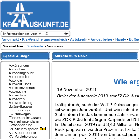
Automarkt
-
Kfz-Versicherungsvergleich
-
Autokredit
-
Autozubehör
-
Handy
-
Bußge
Sie sind hier:
Startseite
> Autonews
Spezial & Blogs
Aktuelle Auto-News
Abkürzungen
Autoankauf
Autobahngebühr
Autohersteller
Wie er
Autohöfe
Autokauf Tipps
Autokennzeichen
19 November, 2018
Autoleasing
Autolexikon
Bleibt der Automarkt 2019 stabil? Die Aus
Autoseiten
Autovermietung
kräftig durch, auch der WLTP-Zulassungsdru
Bußgeldkatalog
schwieriges Jahr zurück. Und wie sieht de
EU-Fahrzeuge
EU-Neuwagen
Stabil, denn für das kommende Jahr erwar
Führerscheinklassen
wie ZDK-Präsident Jürgen Karpinski erklärt
Fahrradroutenplaner
Im Detail seien 2019 rund 3,43 Millionen 
Gewährleistung
Rückgang von etwa drei Prozent auf zirka 
Kfz-Steuern sparen
Kfz Steuerrechner
dem Umfang wie 2018 von Umtauschprämien
Kfz Versicherungen