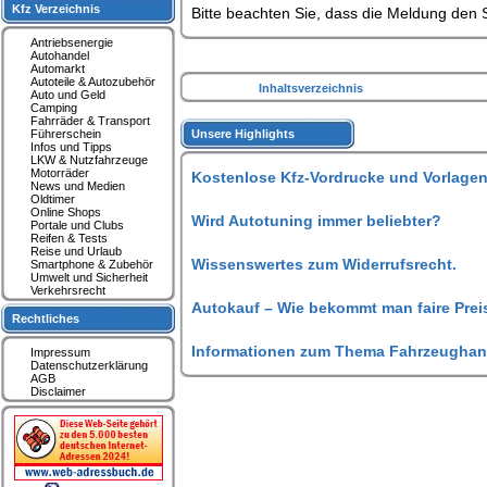
Kfz Verzeichnis
Bitte beachten Sie, dass die Meldung den S
Antriebsenergie
Autohandel
Automarkt
Autoteile & Autozubehör
Inhaltsverzeichnis
Auto und Geld
Camping
Fahrräder & Transport
Führerschein
Unsere Highlights
Infos und Tipps
LKW & Nutzfahrzeuge
Motorräder
Kostenlose Kfz-Vordrucke und Vorlagen
News und Medien
Oldtimer
Online Shops
Wird Autotuning immer beliebter?
Portale und Clubs
Reifen & Tests
Reise und Urlaub
Wissenswertes zum Widerrufsrecht.
Smartphone & Zubehör
Umwelt und Sicherheit
Verkehrsrecht
Autokauf – Wie bekommt man faire Prei
Rechtliches
Informationen zum Thema Fahrzeughan
Impressum
Datenschutzerklärung
AGB
Disclaimer