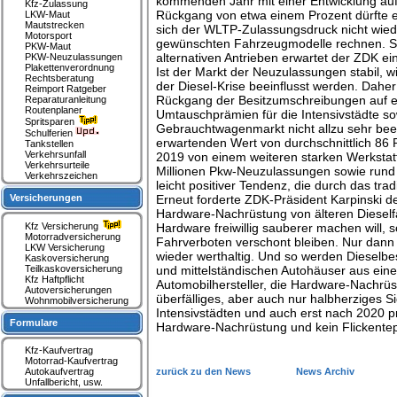
kommenden Jahr mit einer Entwicklung auf 
Kfz-Zulassung
Rückgang von etwa einem Prozent dürfte 
LKW-Maut
Mautstrecken
sich der WLTP-Zulassungsdruck nicht wiede
Motorsport
gewünschten Fahrzeugmodelle rechnen. Somi
PKW-Maut
alternativen Antrieben erwartet der ZDK e
PKW-Neuzulassungen
Plakettenverordnung
Ist der Markt der Neuzulassungen stabil,
Rechtsberatung
der Diesel-Krise beeinflusst werden. Dahe
Reimport Ratgeber
Rückgang der Besitzumschreibungen auf ei
Reparaturanleitung
Routenplaner
Umtauschprämien für die Intensivstädte so
Spritsparen
Gebrauchtwagenmarkt nicht allzu sehr beei
Schulferien
erwartenden Wert von durchschnittlich 86 
Tankstellen
Verkehrsunfall
2019 von einem weiteren starken Werkstat
Verkehrsurteile
Millionen Pkw-Neuzulassungen sowie rund 7
Verkehrszeichen
leicht positiver Tendenz, die durch das tra
Versicherungen
Erneut forderte ZDK-Präsident Karpinski d
Hardware-Nachrüstung von älteren Dieself
Kfz Versicherung
Hardware freiwillig sauberer machen will, 
Motorradversicherung
Fahrverboten verschont bleiben. Nur dann
LKW Versicherung
wieder werthaltig. Und so werden Dieselbesi
Kaskoversicherung
Teilkaskoversicherung
und mittelständischen Autohäuser aus eine
Kfz Haftpflicht
Automobilhersteller, die Hardware-Nachrüst
Autoversicherungen
überfälliges, aber auch nur halbherziges S
Wohnmobilversicherung
Intensivstädten und auch erst nach 2020 pro
Formulare
Hardware-Nachrüstung und kein Flickentepp
Kfz-Kaufvertrag
Motorrad-Kaufvertrag
Autokaufvertrag
zurück zu den News
News Archiv
Unfallbericht, usw.