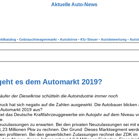
Aktuelle Auto-News
ldkatalog
-
Gebrauchtwagenmarkt
-
Autobörse
-
Kfz-Steuer
-
Autobewertung
-
Autot
geht es dem Automarkt 2019?
läufer der Dieselkrise schütteln die Autoindustrie immer noch
ck hat sich negativ auf die Zahlen ausgewirkt. Die Autobauer blicken 
r Automarkt 2019 aus?
tet das Deutsche Kraftfahrzeuggewerbe ein Autojahr auf dem Niveau v
e.
Neuzulassungen zu erwarten. Bei den privaten Neuzulassungen sei mit 
1,23 Millionen Pkw zu rechnen. Der Grund: Dieses Marktsegment werde
 profitieren. Bei den gewerblichen Zulassungen rechnet der ZDK im