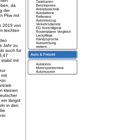
hten
Tankkarten
eben, da
Benzinpreise
Antriebstechnik
g der
Autobatterie
en Pkw mit
Reifentest
Autoreisezug
Verkehrsdienste
h 2019 von
EG-Kontrollgerät
m leichten
Routenplaner Vergleich
Lackpflege
Handysprüche
 den
Autowerbung
s Jahr zu
weitere...
ki auch für
Auto & Freizeit
3,47
stabil mit
Autokinos
Motorsporttermine
zur
Automuseen
 mit
von
ntrieb
en kleinen
deutscher
 ein längst
eln in den
die
rei