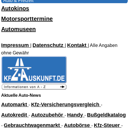
Auto & Freizeit
Autokinos
Motorsporttermine
Automuseen
Impressum
Datenschutz
Kontakt
|
|
| Alle Angaben
ohne Gewähr
Aktuelle Auto-News
Automarkt
Kfz-Versicherungsvergleich
-
-
Autokredit
Autozubehör
Handy
Bußgeldkatalog
-
-
-
Gebrauchtwagenmarkt
Autobörse
Kfz-Steuer
-
-
-
-