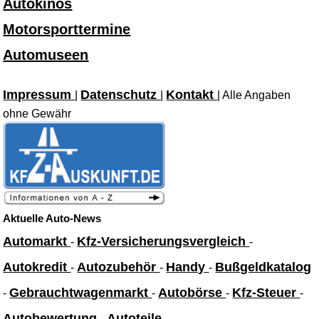
Autokinos
Motorsporttermine
Automuseen
Impressum
Datenschutz
Kontakt
|
|
| Alle Angaben
ohne Gewähr
Aktuelle Auto-News
Automarkt
Kfz-Versicherungsvergleich
-
-
Autokredit
Autozubehör
Handy
Bußgeldkatalog
-
-
-
Gebrauchtwagenmarkt
Autobörse
Kfz-Steuer
-
-
-
-
Autobewertung
Autoteile
-