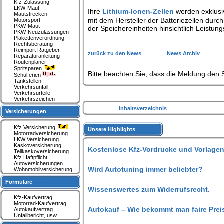
Kfz-Zulassung
LKW-Maut
Ihre
Lithium-Ionen-Zellen
werden exklusiv
Mautstrecken
mit dem Hersteller der Batteriezellen durc
Motorsport
PKW-Maut
der Speichereinheiten hinsichtlich Leistu
PKW-Neuzulassungen
Plakettenverordnung
Rechtsberatung
Reimport Ratgeber
zurück zu den News
News Archiv
Reparaturanleitung
Routenplaner
Spritsparen
Bitte beachten Sie, dass die Meldung den S
Schulferien
Tankstellen
Verkehrsunfall
Verkehrsurteile
Verkehrszeichen
Inhaltsverzeichnis
Versicherungen
Kfz Versicherung
Unsere Highlights
Motorradversicherung
LKW Versicherung
Kaskoversicherung
Kostenlose Kfz-Vordrucke und Vorlagen
Teilkaskoversicherung
Kfz Haftpflicht
Autoversicherungen
Wird Autotuning immer beliebter?
Wohnmobilversicherung
Formulare
Wissenswertes zum Widerrufsrecht.
Kfz-Kaufvertrag
Motorrad-Kaufvertrag
Autokauf – Wie bekommt man faire Prei
Autokaufvertrag
Unfallbericht, usw.