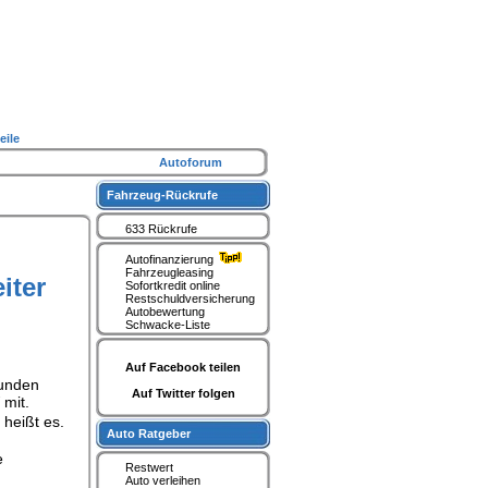
eile
Autoforum
Fahrzeug-Rückrufe
633 Rückrufe
Autofinanzierung
Fahrzeugleasing
iter
Sofortkredit online
Restschuldversicherung
Autobewertung
Schwacke-Liste
Auf Facebook teilen
tunden
Auf Twitter folgen
 mit.
 heißt es.
Auto Ratgeber
e
Restwert
Auto verleihen