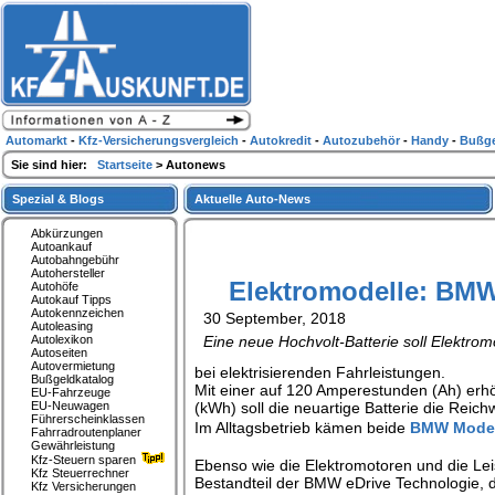
Automarkt
-
Kfz-Versicherungsvergleich
-
Autokredit
-
Autozubehör
-
Handy
-
Bußge
Sie sind hier:
Startseite
> Autonews
Spezial & Blogs
Aktuelle Auto-News
Abkürzungen
Autoankauf
Autobahngebühr
Autohersteller
Elektromodelle: BMW 
Autohöfe
Autokauf Tipps
Autokennzeichen
30 September, 2018
Autoleasing
Autolexikon
Eine neue Hochvolt-Batterie soll Elektrom
Autoseiten
Autovermietung
bei elektrisierenden Fahrleistungen.
Bußgeldkatalog
Mit einer auf 120 Amperestunden (Ah) erhö
EU-Fahrzeuge
EU-Neuwagen
(kWh) soll die neuartige Batterie die Reic
Führerscheinklassen
Im Alltagsbetrieb kämen beide
BMW Model
Fahrradroutenplaner
Gewährleistung
Kfz-Steuern sparen
Ebenso wie die Elektromotoren und die Lei
Kfz Steuerrechner
Bestandteil der BMW eDrive Technologie, d
Kfz Versicherungen