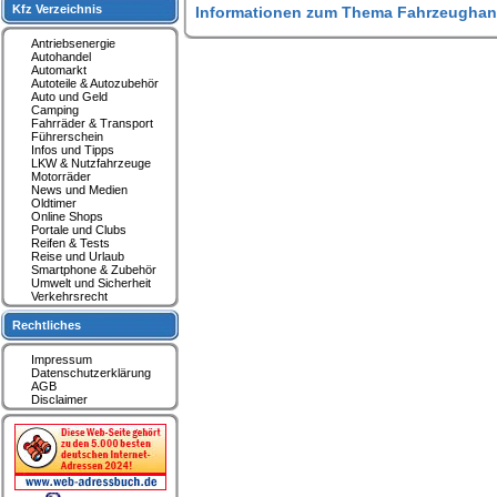
Kfz Verzeichnis
Informationen zum Thema Fahrzeughan
Antriebsenergie
Autohandel
Automarkt
Autoteile & Autozubehör
Auto und Geld
Camping
Fahrräder & Transport
Führerschein
Infos und Tipps
LKW & Nutzfahrzeuge
Motorräder
News und Medien
Oldtimer
Online Shops
Portale und Clubs
Reifen & Tests
Reise und Urlaub
Smartphone & Zubehör
Umwelt und Sicherheit
Verkehrsrecht
Rechtliches
Impressum
Datenschutzerklärung
AGB
Disclaimer