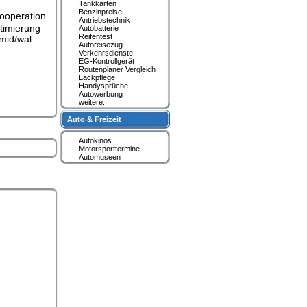
Tankkarten
Benzinpreise
Kooperation
Antriebstechnik
ptimierung
Autobatterie
Reifentest
 mid/wal
Autoreisezug
Verkehrsdienste
EG-Kontrollgerät
Routenplaner Vergleich
Lackpflege
Handysprüche
Autowerbung
weitere...
Auto & Freizeit
Autokinos
Motorsporttermine
Automuseen