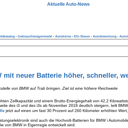
Aktuelle Auto-News
ldkatalog
-
Gebrauchtwagenmarkt
-
Autobörse
-
Kfz-Steuer
-
Autobewertung
-
Autot
mit neuer Batterie höher, schneller, we
odelle von BMW auf Trab bringen. Ziel ist eine höhere Reichweite
hten Zellkapazität und einem Brutto-Energiegehalt von 42,2 Kilowatts
hweite des i3 und des i3s ab November 2018 deutlich steigern, teilt BMW
le
jetzt auf einen um fast 30 Prozent auf 260 Kilometer erhöhten Wert,
stungselektronik sind auch die Hochvolt-Batterien für BMW i Automobil
ie von BMW in Eigenregie entwickelt wird.