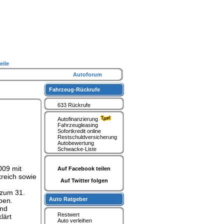
eile
Autoforum
Fahrzeug-Rückrufe
633 Rückrufe
Autofinanzierung
Fahrzeugleasing
Sofortkredit online
Restschuldversicherung
Autobewertung
Schwacke-Liste
009 mit
Auf Facebook teilen
reich sowie
Auf Twitter folgen
 zum 31.
Auto Ratgeber
ben.
und
Restwert
lärt
Auto verleihen