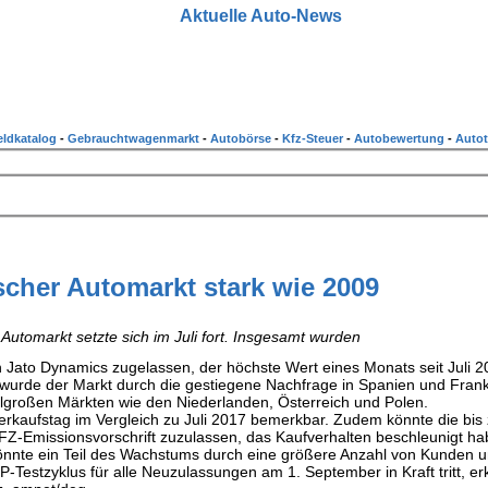
Aktuelle Auto-News
ldkatalog
-
Gebrauchtwagenmarkt
-
Autobörse
-
Kfz-Steuer
-
Autobewertung
-
Autot
cher Automarkt stark wie 2009
Automarkt setzte sich im Juli fort. Insgesamt wurden
 Jato Dynamics zugelassen, der höchste Wert eines Monats seit Juli 2
 wurde der Markt durch die gestiegene Nachfrage in Spanien und Frank
elgroßen Märkten wie den Niederlanden, Österreich und Polen.
Verkaufstag im Vergleich zu Juli 2017 bemerkbar. Zudem könnte die bis
FZ-Emissionsvorschrift zuzulassen, das Kaufverhalten beschleunigt ha
önnte ein Teil des Wachstums durch eine größere Anzahl von Kunden 
-Testzyklus für alle Neuzulassungen am 1. September in Kraft tritt, erk