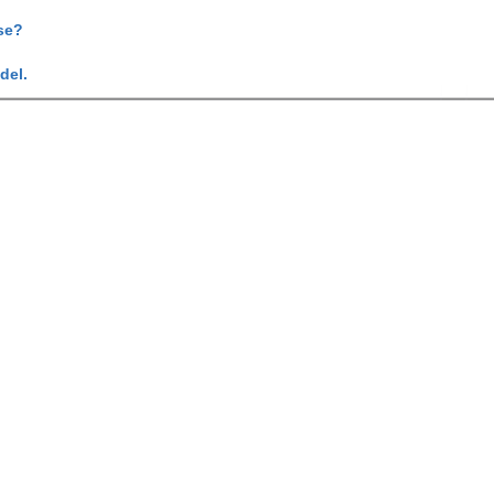
se?
del.