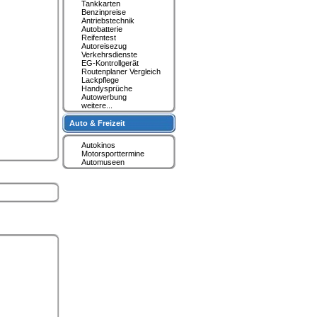
Tankkarten
Benzinpreise
Antriebstechnik
Autobatterie
Reifentest
Autoreisezug
Verkehrsdienste
EG-Kontrollgerät
Routenplaner Vergleich
Lackpflege
Handysprüche
Autowerbung
weitere...
Auto & Freizeit
Autokinos
Motorsporttermine
Automuseen