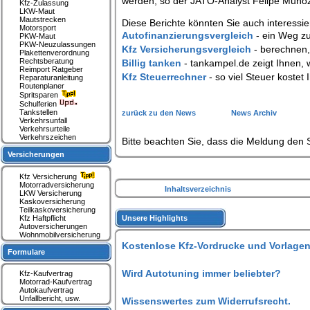
werden, so der JATO-Analyst Felipe Muno
Kfz-Zulassung
LKW-Maut
Mautstrecken
Diese Berichte könnten Sie auch interessie
Motorsport
Autofinanzierungsvergleich
- ein Weg z
PKW-Maut
PKW-Neuzulassungen
Kfz Versicherungsvergleich
- berechnen,
Plakettenverordnung
Rechtsberatung
Billig tanken
- tankampel.de zeigt Ihnen, 
Reimport Ratgeber
Kfz Steuerrechner
- so viel Steuer kostet 
Reparaturanleitung
Routenplaner
Spritsparen
Schulferien
Tankstellen
zurück zu den News
News Archiv
Verkehrsunfall
Verkehrsurteile
Verkehrszeichen
Bitte beachten Sie, dass die Meldung den S
Versicherungen
Kfz Versicherung
Motorradversicherung
Inhaltsverzeichnis
LKW Versicherung
Kaskoversicherung
Teilkaskoversicherung
Kfz Haftpflicht
Unsere Highlights
Autoversicherungen
Wohnmobilversicherung
Kostenlose Kfz-Vordrucke und Vorlagen
Formulare
Wird Autotuning immer beliebter?
Kfz-Kaufvertrag
Motorrad-Kaufvertrag
Autokaufvertrag
Unfallbericht, usw.
Wissenswertes zum Widerrufsrecht.