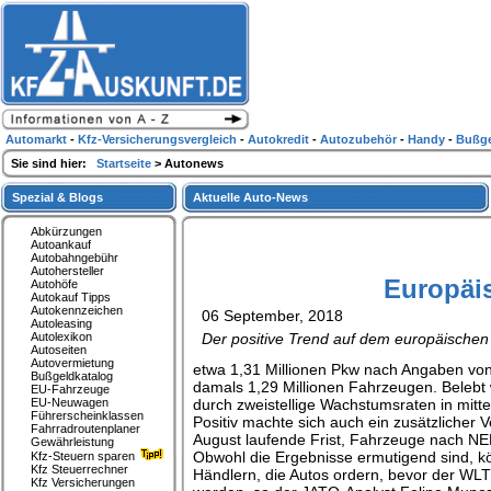
Automarkt
-
Kfz-Versicherungsvergleich
-
Autokredit
-
Autozubehör
-
Handy
-
Bußge
Sie sind hier:
Startseite
> Autonews
Spezial & Blogs
Aktuelle Auto-News
Abkürzungen
Autoankauf
Autobahngebühr
Autohersteller
Europäis
Autohöfe
Autokauf Tipps
Autokennzeichen
06 September, 2018
Autoleasing
Autolexikon
Der positive Trend auf dem europäischen 
Autoseiten
Autovermietung
etwa 1,31 Millionen Pkw nach Angaben von
Bußgeldkatalog
damals 1,29 Millionen Fahrzeugen. Belebt
EU-Fahrzeuge
EU-Neuwagen
durch zweistellige Wachstumsraten in mitt
Führerscheinklassen
Positiv machte sich auch ein zusätzlicher 
Fahrradroutenplaner
August laufende Frist, Fahrzeuge nach NE
Gewährleistung
Obwohl die Ergebnisse ermutigend sind, k
Kfz-Steuern sparen
Kfz Steuerrechner
Händlern, die Autos ordern, bevor der WLTP
Kfz Versicherungen