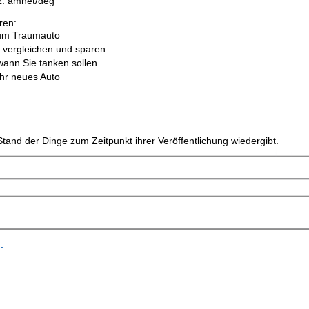
z. amnet/deg
ren:
um Traumauto
 vergleichen und sparen
wann Sie tanken sollen
Ihr neues Auto
tand der Dinge zum Zeitpunkt ihrer Veröffentlichung wiedergibt.
.