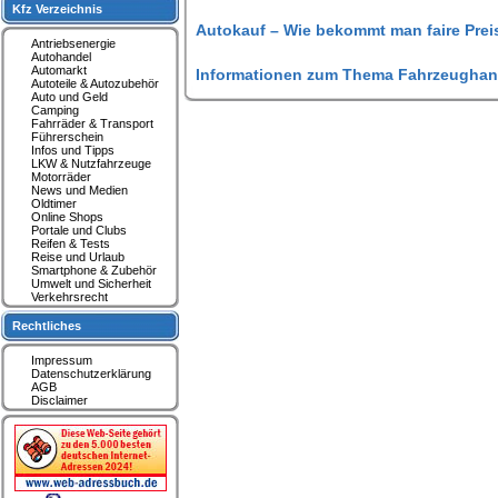
Kfz Verzeichnis
Autokauf – Wie bekommt man faire Prei
Antriebsenergie
Autohandel
Automarkt
Informationen zum Thema Fahrzeughan
Autoteile & Autozubehör
Auto und Geld
Camping
Fahrräder & Transport
Führerschein
Infos und Tipps
LKW & Nutzfahrzeuge
Motorräder
News und Medien
Oldtimer
Online Shops
Portale und Clubs
Reifen & Tests
Reise und Urlaub
Smartphone & Zubehör
Umwelt und Sicherheit
Verkehrsrecht
Rechtliches
Impressum
Datenschutzerklärung
AGB
Disclaimer