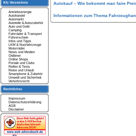
Kfz Verzeichnis
Autokauf – Wie bekommt man faire Prei
Antriebsenergie
Informationen zum Thema Fahrzeughan
Autohandel
Automarkt
Autoteile & Autozubehör
Auto und Geld
Camping
Fahrräder & Transport
Führerschein
Infos und Tipps
LKW & Nutzfahrzeuge
Motorräder
News und Medien
Oldtimer
Online Shops
Portale und Clubs
Reifen & Tests
Reise und Urlaub
Smartphone & Zubehör
Umwelt und Sicherheit
Verkehrsrecht
Rechtliches
Impressum
Datenschutzerklärung
AGB
Disclaimer