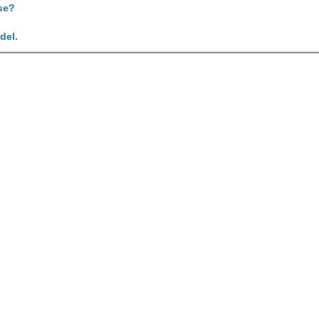
se?
del.