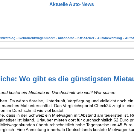
Aktuelle Auto-News
ldkatalog
-
Gebrauchtwagenmarkt
-
Autobörse
-
Kfz-Steuer
-
Autobewertung
-
Autot
iche: Wo gibt es die günstigsten Mieta
and kostet ein Mietauto im Durchschnitt wie viel? Wer seinen
aben. Da wären Anreise, Unterkunft, Verpflegung und vielleicht noch ein
so manches Mal unterschätzt. Das Vergleichsportal Check24 zeigt in ei
n im Durchschnitt wie viel kostet.
ache, dass in der Schweiz ein Mietwagen mit Abstand am teuersten ist. 
stiger ist Island. Urlauber mieten dort für durchschnittlich 62 Euro p
Mietwagenkunden überdurchschnittlich hohe Tagespreise um 45 Euro -
ergleich: Eine Anmietung innerhalb Deutschlands kostete Mietwagenk