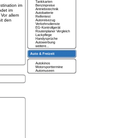
Tankkarten
stination im
Benzinpreise
Antriebstechnik
ndet im
Autobatterie
 Vor allem
Reifentest
it den
Autoreisezug
Verkehrsdienste
EG-Kontrollgerät
Routenplaner Vergleich
Lackpflege
Handysprüche
Autowerbung
weitere...
Auto & Freizeit
Autokinos
Motorsporttermine
Automuseen