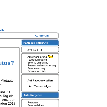
eile
Autoforum
Fahrzeug-Rückrufe
633 Rückrufe
Autofinanzierung
Fahrzeugleasing
utos?
Sofortkredit online
Restschuldversicherung
Autobewertung
Schwacke-Liste
 Mietauto.
Auf Facebook teilen
nem
Auf Twitter folgen
Rund 70
Auto Ratgeber
ro Tag ein
 trotz der
Restwert
unden 2017
Auto verleihen