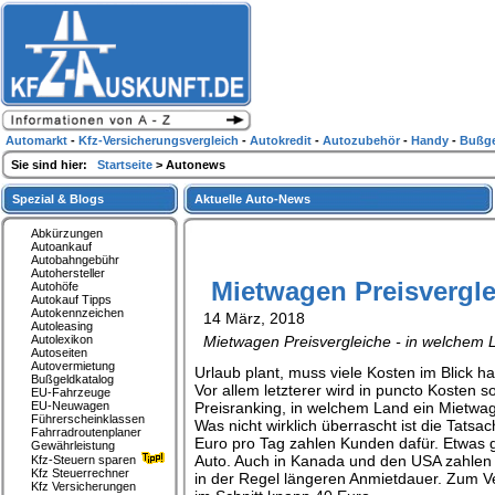
Automarkt
-
Kfz-Versicherungsvergleich
-
Autokredit
-
Autozubehör
-
Handy
-
Bußge
Sie sind hier:
Startseite
> Autonews
Spezial & Blogs
Aktuelle Auto-News
Abkürzungen
Autoankauf
Autobahngebühr
Autohersteller
Mietwagen Preisvergle
Autohöfe
Autokauf Tipps
Autokennzeichen
14 März, 2018
Autoleasing
Autolexikon
Mietwagen Preisvergleiche - in welchem L
Autoseiten
Autovermietung
Urlaub plant, muss viele Kosten im Blick h
Bußgeldkatalog
Vor allem letzterer wird in puncto Kosten 
EU-Fahrzeuge
EU-Neuwagen
Preisranking, in welchem Land ein Mietwage
Führerscheinklassen
Was nicht wirklich überrascht ist die Tats
Fahrradroutenplaner
Euro pro Tag zahlen Kunden dafür. Etwas gün
Gewährleistung
Auto. Auch in Kanada und den USA zahlen 
Kfz-Steuern sparen
Kfz Steuerrechner
in der Regel längeren Anmietdauer. Zum V
Kfz Versicherungen