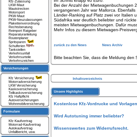
im Schnitt knapp 40 Euro.
Kfz-Zulassung
Bei der Anzahl der Mietwagenbuchungen 201
LKW-Maut
Mautstrecken
vergangenen Jahr war Mallorca. Ebenfalls 
Motorsport
Länder-Ranking auf Platz zwei vor Italien 
PKW-Maut
Südafrika war deutlich beliebter und rückt
PKW-Neuzulassungen
Plakettenverordnung
meisten Mietwagenbuchungen. Dafür musst
Rechtsberatung
Mehr Infos zu diesem Mietwagen-Preisverg
Reimport Ratgeber
Reparaturanleitung
Routenplaner
Spritsparen
zurück zu den News
News Archiv
Schulferien
Tankstellen
Verkehrsunfall
Verkehrsurteile
Bitte beachten Sie, dass die Meldung den S
Verkehrszeichen
Versicherungen
Kfz Versicherung
Inhaltsverzeichnis
Motorradversicherung
LKW Versicherung
Kaskoversicherung
Unsere Highlights
Teilkaskoversicherung
Kfz Haftpflicht
Autoversicherungen
Kostenlose Kfz-Vordrucke und Vorlagen
Wohnmobilversicherung
Formulare
Wird Autotuning immer beliebter?
Kfz-Kaufvertrag
Motorrad-Kaufvertrag
Wissenswertes zum Widerrufsrecht.
Autokaufvertrag
Unfallbericht, usw.