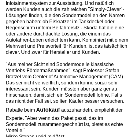
Infotainmentsystem zur Ausstattung. Und natürlich
werden Kunden auch die zahlreichen "Simply-Clever"-
Lösungen finden, die den Sondermodellen den Namen
gegeben haben: ob Eiskratzer im Tankdeckel oder
Regenschirm unterm Beifahrersitz - Skoda hat die eine
oder andere durchdachte Lösung, die einem das
Autofahrer-Leben erleichtern kann. Kombiniert mit einem
Mehrwert und Preisvorteil für Kunden, ist das tatsächlich
clever. Und zwar für Hersteller und Kunden.
"Aus meiner Sicht sind Sondermodelle klassische
Vertriebs-Fördermaßnahmen", sagt Professor Stefan
Bratzel vom Center of Automotive Management (CAM).
Das sei nicht verwerflich, sondern könne sogar sehr
interessant sein. Kunden müssten aber ganz genau
hinschauen, damit sich ein Sondermodell lohne. Falls
das nicht der Fall sei, sollten Käufer besser versuchen,
Autokauf
Rabatte beim
auszuhandeln, empfiehlt der
Experte. "Aber wenn das Paket passt, das im
Sondermodell zusammengeschnürt ist, bietet es echte
Vorteile."
Mirko Stepan / mid mid/Mst