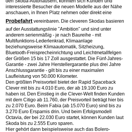
den Skoda-Autohäusern, konnten sich Kunden und
interessierte Besucher die neuen Modelle aus der Nähe
anschauen, in Ihnen Platz nehmen oder direkt eine
Probefahrt
vereinbaren. Die cleveren Skodas basieren
auf der Ausstattungslinie "Ambition" und sind unter
anderem serienmäßig - je nach Baureihe - mit
Multifunktions-Lederlenkrad, Klimaanlage
beziehungsweise Klimaautomatik, Sitzheizung,
Bluetooth-Freisprecheinrichtung und Leichtmetallfelgen
der Größen 15 bis 17 Zoll ausgestattet. Die Fünf-Jahres-
Garantie - zwei Jahre Herstellergarantie plus drei Jahre
Anschlussgarantie - gilt bis zu einer maximalen
Laufleistung von 50.000 Kilometer.
Den größten Preisvorteil bietet der Rapid Spaceback
Clever mit bis zu 4.010 Euro, der ab 19.100 Euro zu
haben ist. Den Einstieg in die Clever-Welt finden Kunden
mit dem Citigo ab 11.760, der Preisvorteil beträgt hier bis
zu 2.070 Euro. Beim Fabia (ab 15.070 Euro) sind bis zu
3.270 Euro Ersparnis drin. Und beim Erfolgsmodell
Octavia, der bei 22.030 Euro startet, können Kunden laut
Skoda bis zu 2.555 Euro sparen.
Hier gehört dann beispielsweise auch das Bolero-