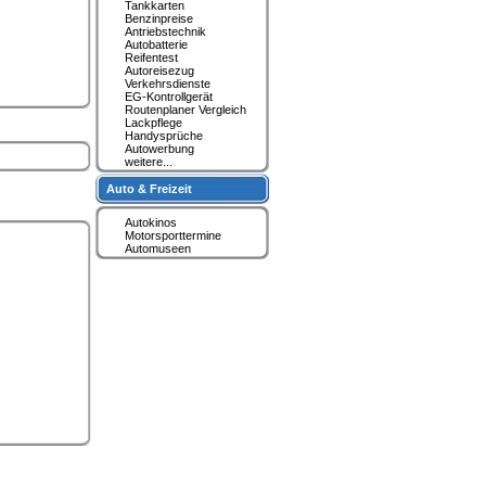
Tankkarten
Benzinpreise
Antriebstechnik
Autobatterie
Reifentest
Autoreisezug
Verkehrsdienste
EG-Kontrollgerät
Routenplaner Vergleich
Lackpflege
Handysprüche
Autowerbung
weitere...
Auto & Freizeit
Autokinos
Motorsporttermine
Automuseen