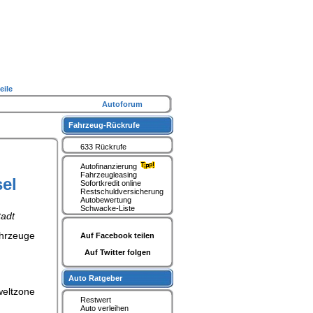
eile
Autoforum
Fahrzeug-Rückrufe
633 Rückrufe
Autofinanzierung
Fahrzeugleasing
el
Sofortkredit online
Restschuldversicherung
Autobewertung
Schwacke-Liste
tadt
ahrzeuge
Auf Facebook teilen
Auf Twitter folgen
Auto Ratgeber
weltzone
Restwert
Auto verleihen