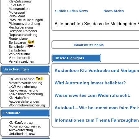
Kfz-Zulassung
LKW-Maut
Mautstrecken
zurück zu den News
News Archiv
Motorsport
PKW-Maut
PKW-Neuzulassungen
Bitte beachten Sie, dass die Meldung den S
Plakettenverordnung
Rechtsberatung
Reimport Ratgeber
Reparaturanleitung
Routenplaner
Spritsparen
Inhaltsverzeichnis
Schulferien
Tankstellen
Verkehrsunfall
Verkehrsurteile
Unsere Highlights
Verkehrszeichen
Versicherungen
Kostenlose Kfz-Vordrucke und Vorlagen
Kfz Versicherung
Wird Autotuning immer beliebter?
Motorradversicherung
LKW Versicherung
Kaskoversicherung
Teilkaskoversicherung
Wissenswertes zum Widerrufsrecht.
Kfz Haftpflicht
Autoversicherungen
Wohnmobilversicherung
Autokauf – Wie bekommt man faire Prei
Formulare
Informationen zum Thema Fahrzeughan
Kfz-Kaufvertrag
Motorrad-Kaufvertrag
Autokaufvertrag
Unfallbericht, usw.