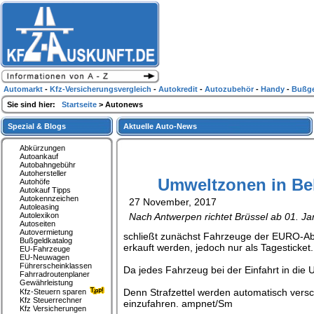
Automarkt
-
Kfz-Versicherungsvergleich
-
Autokredit
-
Autozubehör
-
Handy
-
Bußge
Sie sind hier:
Startseite
> Autonews
Spezial & Blogs
Aktuelle Auto-News
Abkürzungen
Autoankauf
Autobahngebühr
Autohersteller
Umweltzonen in Be
Autohöfe
Autokauf Tipps
Autokennzeichen
27 November, 2017
Autoleasing
Autolexikon
Nach Antwerpen richtet Brüssel ab 01. Ja
Autoseiten
Autovermietung
schließt zunächst Fahrzeuge der EURO-A
Bußgeldkatalog
erkauft werden, jedoch nur als Tagesticket.
EU-Fahrzeuge
EU-Neuwagen
Führerscheinklassen
Da jedes Fahrzeug bei der Einfahrt in die
Fahrradroutenplaner
Gewährleistung
Denn Strafzettel werden automatisch versch
Kfz-Steuern sparen
Kfz Steuerrechner
einzufahren. ampnet/Sm
Kfz Versicherungen