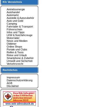
Kfz Verzeichnis
Antriebsenergie
Autohandel
Automarkt
Autoteile & Autozubehör
Auto und Geld
Camping
Fahrräder & Transport
Führerschein
Infos und Tipps
LKW & Nutzfahrzeuge
Motorräder
News und Medien
Oldtimer
Online Shops
Portale und Clubs
Reifen & Tests
Reise und Urlaub
Smartphone & Zubehör
Umwelt und Sicherheit
Verkehrsrecht
Rechtliches
Impressum
Datenschutzerklärung
AGB
Disclaimer