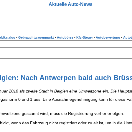
Aktuelle Auto-News
ldkatalog
-
Gebrauchtwagenmarkt
-
Autobörse
-
Kfz-Steuer
-
Autobewertung
-
Autot
lgien: Nach Antwerpen bald auch Brüss
nuar 2018 als zweite Stadt in Belgien eine Umweltzone ein. Die Haupts
bgasnorm 0 und 1 aus. Eine Ausnahmegenehmigung kann für diese F
 Umweltzone gescannt wird, muss die Registrierung vorher erfolgen.
ickt, wenn das Fahrzeug nicht registriert oder zu alt ist, um in die Um