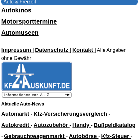
Auto & Freizeit
Autokinos
Motorsporttermine
Automuseen
Impressum
Datenschutz
Kontakt
|
|
| Alle Angaben
ohne Gewähr
Aktuelle Auto-News
Automarkt
Kfz-Versicherungsvergleich
-
-
Autokredit
Autozubehör
Handy
Bußgeldkatalog
-
-
-
Gebrauchtwagenmarkt
Autobörse
Kfz-Steuer
-
-
-
-