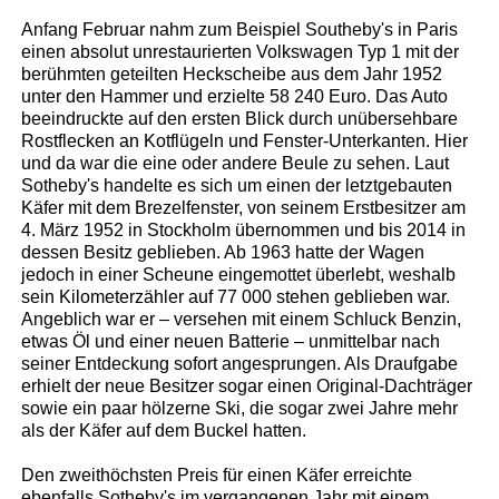
Anfang Februar nahm zum Beispiel Southeby's in Paris
einen absolut unrestaurierten Volkswagen Typ 1 mit der
berühmten geteilten Heckscheibe aus dem Jahr 1952
unter den Hammer und erzielte 58 240 Euro. Das Auto
beeindruckte auf den ersten Blick durch unübersehbare
Rostflecken an Kotflügeln und Fenster-Unterkanten. Hier
und da war die eine oder andere Beule zu sehen. Laut
Sotheby's handelte es sich um einen der letztgebauten
Käfer mit dem Brezelfenster, von seinem Erstbesitzer am
4. März 1952 in Stockholm übernommen und bis 2014 in
dessen Besitz geblieben. Ab 1963 hatte der Wagen
jedoch in einer Scheune eingemottet überlebt, weshalb
sein Kilometerzähler auf 77 000 stehen geblieben war.
Angeblich war er – versehen mit einem Schluck Benzin,
etwas Öl und einer neuen Batterie – unmittelbar nach
seiner Entdeckung sofort angesprungen. Als Draufgabe
erhielt der neue Besitzer sogar einen Original-Dachträger
sowie ein paar hölzerne Ski, die sogar zwei Jahre mehr
als der Käfer auf dem Buckel hatten.
Den zweithöchsten Preis für einen Käfer erreichte
ebenfalls Sotheby's im vergangenen Jahr mit einem