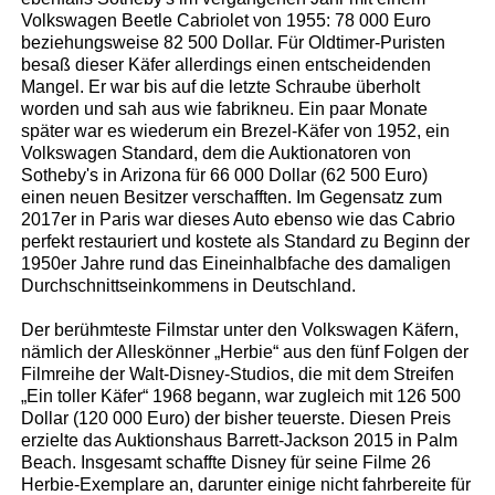
Volkswagen Beetle Cabriolet von 1955: 78 000 Euro
beziehungsweise 82 500 Dollar. Für Oldtimer-Puristen
besaß dieser Käfer allerdings einen entscheidenden
Mangel. Er war bis auf die letzte Schraube überholt
worden und sah aus wie fabrikneu. Ein paar Monate
später war es wiederum ein Brezel-Käfer von 1952, ein
Volkswagen Standard, dem die Auktionatoren von
Sotheby's in Arizona für 66 000 Dollar (62 500 Euro)
einen neuen Besitzer verschafften. Im Gegensatz zum
2017er in Paris war dieses Auto ebenso wie das Cabrio
perfekt restauriert und kostete als Standard zu Beginn der
1950er Jahre rund das Eineinhalbfache des damaligen
Durchschnittseinkommens in Deutschland.
Der berühmteste Filmstar unter den Volkswagen Käfern,
nämlich der Alleskönner „Herbie“ aus den fünf Folgen der
Filmreihe der Walt-Disney-Studios, die mit dem Streifen
„Ein toller Käfer“ 1968 begann, war zugleich mit 126 500
Dollar (120 000 Euro) der bisher teuerste. Diesen Preis
erzielte das Auktionshaus Barrett-Jackson 2015 in Palm
Beach. Insgesamt schaffte Disney für seine Filme 26
Herbie-Exemplare an, darunter einige nicht fahrbereite für