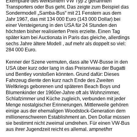
Exemplare des werksintern VW Typ 2 genannten
Transporters oder Bus geht. Das zeigte zum Beispiel das
Sondermodell „Samba-Bus“ mit 21 Fenstern aus dem
Jahr 1967, das mit 134 000 Euro (143 000 Dollar) bei
einer Versteigerung in den USA für 24 Stunden den
höchsten bisher realisierten Preis erzielte. Einen Tag
später kam bei Auctionata in Paris das gleiche, allerdings
sechs Jahre ältere Modell , auf mehr als doppelt so viel:
284 000 Euro.
Kenner der Szene vermuten, dass alte VW-Busse in den
USA über kurz oder lang in das Preisniveau der Bugatti
und Bentley vorstoßen könnten. Grund dafür: Dieses
Fahrzeug diente den kurz nach Ende des Zweiten
Weltkriegs geborenen und späteren Beach Boys und
Blumenkinder der 1960er-Jahre oft als Wohnzimmer,
Schlafzimmer und Küche zugleich, verbunden mit jeder
Menge nostalgischer Erinnerungen. Mittlerweile gehören
einige aus der ehemaligen Woodstock-Generation dem
millionenschweren Establishment an. Den Dollar müssen
sie bestimmt nicht zweimal umdrehen. Für einen VW-Bus
aus ihrer Jugendzeit reicht es allemal. ampnet/hrr