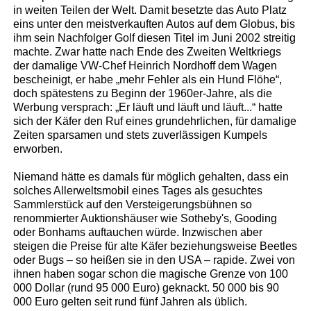
in weiten Teilen der Welt. Damit besetzte das Auto Platz
eins unter den meistverkauften Autos auf dem Globus, bis
ihm sein Nachfolger Golf diesen Titel im Juni 2002 streitig
machte. Zwar hatte nach Ende des Zweiten Weltkriegs
der damalige VW-Chef Heinrich Nordhoff dem Wagen
bescheinigt, er habe „mehr Fehler als ein Hund Flöhe“,
doch spätestens zu Beginn der 1960er-Jahre, als die
Werbung versprach: „Er läuft und läuft und läuft...“ hatte
sich der Käfer den Ruf eines grundehrlichen, für damalige
Zeiten sparsamen und stets zuverlässigen Kumpels
erworben.
Niemand hätte es damals für möglich gehalten, dass ein
solches Allerweltsmobil eines Tages als gesuchtes
Sammlerstück auf den Versteigerungsbühnen so
renommierter Auktionshäuser wie Sotheby's, Gooding
oder Bonhams auftauchen würde. Inzwischen aber
steigen die Preise für alte Käfer beziehungsweise Beetles
oder Bugs – so heißen sie in den USA – rapide. Zwei von
ihnen haben sogar schon die magische Grenze von 100
000 Dollar (rund 95 000 Euro) geknackt. 50 000 bis 90
000 Euro gelten seit rund fünf Jahren als üblich.