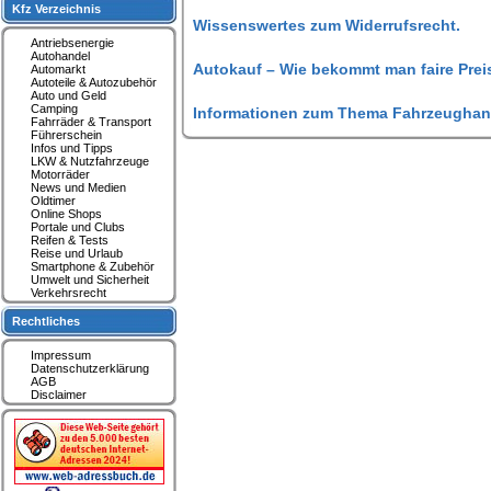
Kfz Verzeichnis
Wissenswertes zum Widerrufsrecht.
Antriebsenergie
Autohandel
Autokauf – Wie bekommt man faire Prei
Automarkt
Autoteile & Autozubehör
Auto und Geld
Camping
Informationen zum Thema Fahrzeughan
Fahrräder & Transport
Führerschein
Infos und Tipps
LKW & Nutzfahrzeuge
Motorräder
News und Medien
Oldtimer
Online Shops
Portale und Clubs
Reifen & Tests
Reise und Urlaub
Smartphone & Zubehör
Umwelt und Sicherheit
Verkehrsrecht
Rechtliches
Impressum
Datenschutzerklärung
AGB
Disclaimer