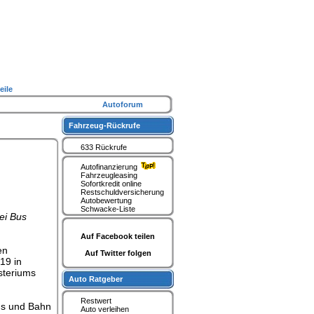
eile
Autoforum
Fahrzeug-Rückrufe
633 Rückrufe
Autofinanzierung
Fahrzeugleasing
Sofortkredit online
Restschuldversicherung
Autobewertung
Schwacke-Liste
ei Bus
Auf Facebook teilen
en
Auf Twitter folgen
19 in
steriums
Auto Ratgeber
Restwert
Bus und Bahn
Auto verleihen