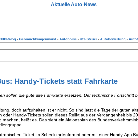
Aktuelle Auto-News
ldkatalog
-
Gebrauchtwagenmarkt
-
Autobörse
-
Kfz-Steuer
-
Autobewertung
-
Autot
s: Handy-Tickets statt Fahrkarte
n sollen die gute alte Fahrkarte ersetzen. Der technische Fortschritt b
ng, doch aufzuhalten ist er nicht. So sind jetzt die Tage der guten alt
n oder Handy-Tickets sollen dieses Relikt aus der Vergangenheit bis 20
g machen, heißt es. Das sieht ein Aktionsplan des Bundesverkehrsmini
ediengruppe.
lektronischen Ticket im Scheckkartenformat oder mit einer Handy-App 