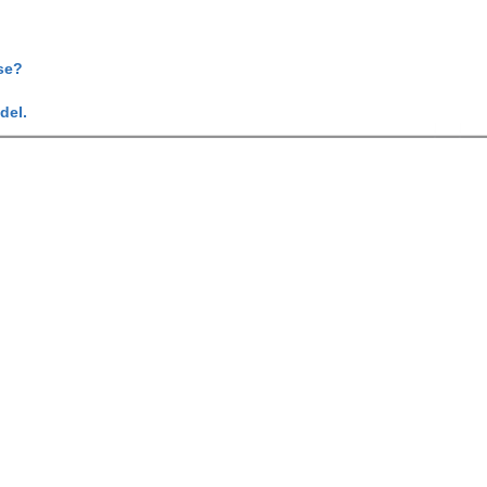
se?
del.