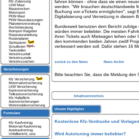
fahren können - ohne dass sie einen neuen
Kfz-Zulassung
LKW-Maut
werden. "Wir brauchen deutschlandweite Mo
Mautstrecken
Buchung von eTickets ermöglichen", sagt 
Motorsport
Digitalisierung und Vernetzung in diesem 
PKW-Maut
PKW-Neuzulassungen
Plakettenverordnung
Bundesweit benutzen dem Bericht zufolge 
Rechtsberatung
würden immer beliebter. Die meisten Fahrkar
Reimport Ratgeber
Reparaturanleitung
ihren Tickets auch Mietwagen leihen oder
Routenplaner
den kommenden beiden Jahren zwölf Proje
Spritsparen
verbessert werden soll. Dafür stehen 16 Mil
Schulferien
Tankstellen
Verkehrsunfall
Verkehrsurteile
Verkehrszeichen
zurück zu den News
News Archiv
Versicherungen
Bitte beachten Sie, dass die Meldung den S
Kfz Versicherung
Motorradversicherung
LKW Versicherung
Kaskoversicherung
Teilkaskoversicherung
Inhaltsverzeichnis
Kfz Haftpflicht
Autoversicherungen
Wohnmobilversicherung
Unsere Highlights
Formulare
Kostenlose Kfz-Vordrucke und Vorlagen
Kfz-Kaufvertrag
Motorrad-Kaufvertrag
Autokaufvertrag
Wird Autotuning immer beliebter?
Unfallbericht, usw.