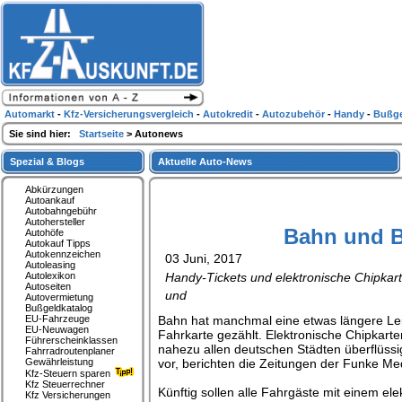
Automarkt
-
Kfz-Versicherungsvergleich
-
Autokredit
-
Autozubehör
-
Handy
-
Bußge
Sie sind hier:
Startseite
> Autonews
Spezial & Blogs
Aktuelle Auto-News
Abkürzungen
Autoankauf
Autobahngebühr
Autohersteller
Bahn und Bu
Autohöfe
Autokauf Tipps
Autokennzeichen
03 Juni, 2017
Autoleasing
Autolexikon
Handy-Tickets und elektronische Chipkarte
Autoseiten
und
Autovermietung
Bußgeldkatalog
EU-Fahrzeuge
Bahn hat manchmal eine etwas längere Leitu
EU-Neuwagen
Fahrkarte gezählt. Elektronische Chipkarte
Führerscheinklassen
nahezu allen deutschen Städten überflüssi
Fahrradroutenplaner
Gewährleistung
vor, berichten die Zeitungen der Funke M
Kfz-Steuern sparen
Kfz Steuerrechner
Künftig sollen alle Fahrgäste mit einem e
Kfz Versicherungen