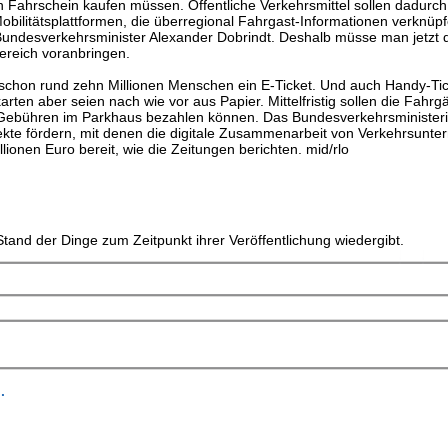
 Fahrschein kaufen müssen. Öffentliche Verkehrsmittel sollen dadurch 
bilitätsplattformen, die überregional Fahrgast-Informationen verknüp
Bundesverkehrsminister Alexander Dobrindt. Deshalb müsse man jetzt 
Bereich voranbringen.
schon rund zehn Millionen Menschen ein E-Ticket. Und auch Handy-Ti
ten aber seien nach wie vor aus Papier. Mittelfristig sollen die Fahrgä
 Gebühren im Parkhaus bezahlen können. Das Bundesverkehrsministeriu
kte fördern, mit denen die digitale Zusammenarbeit von Verkehrsunt
lionen Euro bereit, wie die Zeitungen berichten. mid/rlo
tand der Dinge zum Zeitpunkt ihrer Veröffentlichung wiedergibt.
.