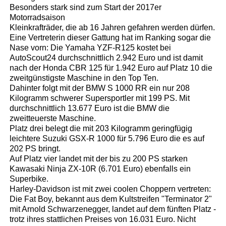
Besonders stark sind zum Start der 2017er
Motorradsaison
Kleinkrafträder, die ab 16 Jahren gefahren werden dürfen.
Eine Vertreterin dieser Gattung hat im Ranking sogar die
Nase vorn: Die Yamaha YZF-R125 kostet bei
AutoScout24 durchschnittlich 2.942 Euro und ist damit
nach der Honda CBR 125 für 1.942 Euro auf Platz 10 die
zweitgünstigste Maschine in den Top Ten.
Dahinter folgt mit der BMW S 1000 RR ein nur 208
Kilogramm schwerer Supersportler mit 199 PS. Mit
durchschnittlich 13.677 Euro ist die BMW die
zweitteuerste Maschine.
Platz drei belegt die mit 203 Kilogramm geringfügig
leichtere Suzuki GSX-R 1000 für 5.796 Euro die es auf
202 PS bringt.
Auf Platz vier landet mit der bis zu 200 PS starken
Kawasaki Ninja ZX-10R (6.701 Euro) ebenfalls ein
Superbike.
Harley-Davidson ist mit zwei coolen Choppern vertreten:
Die Fat Boy, bekannt aus dem Kultstreifen "Terminator 2"
mit Arnold Schwarzenegger, landet auf dem fünften Platz -
trotz ihres stattlichen Preises von 16.031 Euro. Nicht