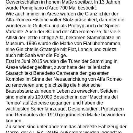
Gewerkschaften in hohem Maße streitbar. In 13 Jahren
wurde Pomigliano d'Arco 700 Mal bestreikt.
Wie auch immer, in Arese wurden die Glanzlichter der
Alfa-Romeo-Historie voller Stolz präsentiert, darunter die
wundervolle Giulietta und als Protoyp auch die Spider-
Variante. Auch der 8C und der Alfa Romeo 75, für viele
Alfisti der letzte richtige Alfa, bekamen Stammplätze im
Museum. 1986 wurde die Marke von Fiat übernommen,
eine Gleichteile-Strategie mit Fiat, Lancia und zuletzt
auch mit Saab war die Folge.
Erst im Juni 2015 wurden die Türen der Sammlung in
Arese wieder geöffnet, zuvor hatte der italienische
Stararchitekt Benedetto Camerana den gesamten
Komplex im Sinne der Neuausrichtung von Alfa Romeo
zu renovieren und gleichzeitig die historische
Bausubstanz zu neuem Leben zu erwecken. Seitdem
sind mehr als 100.000 Besucher in der "Macchina del
Tempo" auf Zeitreise gegangen und haben die
wichtigsten Serienfahrzeuge, Designstudien, Prototypen
und Rennautos der 1910 gegründeten Marke bewundern
können.
Zu sehen sind unter anderem das allererste Fahrzeug der
Marke, der A.L.F.A. 24HP. Außerdem werden legendäre