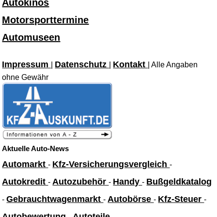
Autokinos
Motorsporttermine
Automuseen
Impressum
Datenschutz
Kontakt
|
|
| Alle Angaben
ohne Gewähr
Aktuelle Auto-News
Automarkt
Kfz-Versicherungsvergleich
-
-
Autokredit
Autozubehör
Handy
Bußgeldkatalog
-
-
-
Gebrauchtwagenmarkt
Autobörse
Kfz-Steuer
-
-
-
-
Autobewertung
Autoteile
-