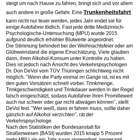
steigt um nach Hause zu fahren, bringt sich und vor allem
Trunkenheitsfahrt
auch andere in große Gefahr. Eine
kann nicht nur teuer werden, jedes Jahr endet sie für
einige Autofahrer tödlich. Fast jede dritte Medizinisch-
Psychologische-Untersuchung (MPU) wurde 2015
aufgrund deutlich erhöhter Blutwerte angeordnet.
Die Stimmung behindert bei der Weihnachtsfeier oder am
Glühweinstand die eigene Einschätzung. Viele glauben
dann, ihren Alkohol-Konsum unter Kontrolle zu haben.
Dies ist jedoch nach Ansicht des Verkehrspsychologen
Dr. Don DeVol vom TÜV Thüringen schlichtweg nicht
möglich. "Wenn die Party einmal im Gange ist, ist es mit
den guten Vorsätzen schnell vorbei. Trinkmenge,
Trinkgeschwindigkeit und Trinkdauer werden in der Regel
falsch eingeschätzt, sodass Autofahrer ihren Promillewert
auch nur schwer oder gar nicht abwägen können", stellt
DeVol fest. "Wer weiß, dass er fahren muss, sollte daher
gänzlich auf Alkohol verzichten", rät der
Verkehrspsychologe.
Nach den Statistiken der Bundesanstalt für
Straßenwesen (BASt) wurden 2015 knapp 5 Prozent
mehr MPU als ein Jahr zuvor angeordnet, insgesamt