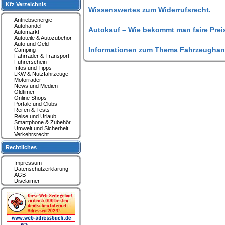
Kfz Verzeichnis
Wissenswertes zum Widerrufsrecht.
Antriebsenergie
Autohandel
Autokauf – Wie bekommt man faire Prei
Automarkt
Autoteile & Autozubehör
Auto und Geld
Informationen zum Thema Fahrzeughan
Camping
Fahrräder & Transport
Führerschein
Infos und Tipps
LKW & Nutzfahrzeuge
Motorräder
News und Medien
Oldtimer
Online Shops
Portale und Clubs
Reifen & Tests
Reise und Urlaub
Smartphone & Zubehör
Umwelt und Sicherheit
Verkehrsrecht
Rechtliches
Impressum
Datenschutzerklärung
AGB
Disclaimer