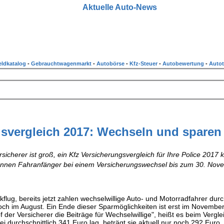
Aktuelle Auto-News
ldkatalog
-
Gebrauchtwagenmarkt
-
Autobörse
-
Kfz-Steuer
-
Autobewertung
-
Autot
gsvergleich 2017: Wechseln und sparen
sicherer ist groß, ein Kfz Versicherungsvergleich für Ihre Police 2017 
önnen Fahranfänger bei einem Versicherungswechsel bis zum 30. Nov
kflug, bereits jetzt zahlen wechselwillige Auto- und Motorradfahrer durc
noch im August. Ein Ende dieser Sparmöglichkeiten ist erst im November 
 der Versicherer die Beiträge für Wechselwillige", heißt es beim Vergle
durchschnittlich 341 Euro lag, beträgt sie aktuell nur noch 292 Euro.