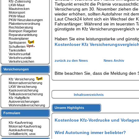
Kfz-Zulassung
Tiefpunkt erreicht die Prämie voraussicht
LKW-Maut
Versicherung am 30. November ziehen die Pr
Mautstrecken
Motorsport
wieder erhöhen, sollten Autofahrer mit dem
PKW-Maut
Laut Check24 lohnt sich ein Wechsel der K
PKW-Neuzulassungen
Fahranfänger: Während sie im teuersten Ta
Plakettenverordnung
Rechtsberatung
günstigste im Kfz Versicherungsvergleich v
Reimport Ratgeber
Reparaturanleitung
Haben Sie eine leistungsstarke und günsti
Routenplaner
Spritsparen
Kostenloser Kfz Versicherungsvergleic
Schulferien
Tankstellen
Verkehrsunfall
Verkehrsurteile
zurück zu den News
News Archiv
Verkehrszeichen
Versicherungen
Bitte beachten Sie, dass die Meldung den S
Kfz Versicherung
Motorradversicherung
LKW Versicherung
Kaskoversicherung
Teilkaskoversicherung
Inhaltsverzeichnis
Kfz Haftpflicht
Autoversicherungen
Wohnmobilversicherung
Unsere Highlights
Formulare
Kostenlose Kfz-Vordrucke und Vorlagen
Kfz-Kaufvertrag
Motorrad-Kaufvertrag
Autokaufvertrag
Wird Autotuning immer beliebter?
Unfallbericht, usw.