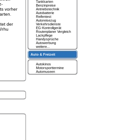
Tankkarten
z-
Benzinpreise
ts vorher
Antriebstechnik
Autobatterie
arten.
Reifentest
Autoreisezug
tet der
Verkehrsdienste
EG-Kontrollgerät
d/rhu
Routenplaner Vergleich
Lackpflege
Handysprüche
Autowerbung
weitere...
Auto & Freizeit
Autokinos
Motorsporttermine
Automuseen