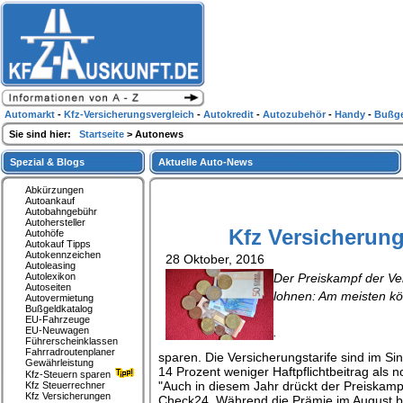
Automarkt
-
Kfz-Versicherungsvergleich
-
Autokredit
-
Autozubehör
-
Handy
-
Bußge
Sie sind hier:
Startseite
> Autonews
Spezial & Blogs
Aktuelle Auto-News
Abkürzungen
Autoankauf
Autobahngebühr
Autohersteller
Kfz Versicherun
Autohöfe
Autokauf Tipps
Autokennzeichen
28 Oktober, 2016
Autoleasing
Autolexikon
Der Preiskampf der Ver
Autoseiten
lohnen: Am meisten k
Autovermietung
Bußgeldkatalog
EU-Fahrzeuge
EU-Neuwagen
.
Führerscheinklassen
Fahrradroutenplaner
sparen. Die Versicherungstarife sind im Sin
Gewährleistung
14 Prozent weniger Haftpflichtbeitrag als 
Kfz-Steuern sparen
"Auch in diesem Jahr drückt der Preiskampf
Kfz Steuerrechner
Kfz Versicherungen
Check24. Während die Prämie im August bei 