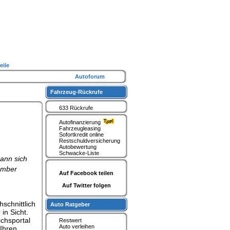
eile
Autoforum
Fahrzeug-Rückrufe
633 Rückrufe
Autofinanzierung
Fahrzeugleasing
Sofortkredit online
Restschuldversicherung
Autobewertung
Schwacke-Liste
kann sich
ember
Auf Facebook teilen
Auf Twitter folgen
hschnittlich
Auto Ratgeber
in Sicht.
ichsportal
Restwert
Auto verleihen
 Ihren