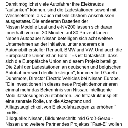
Damit möglichst viele Autofahrer ihre Elektrautos
"auftanken" können, sind die Ladestationen sowohl mit
Wechselstrom- als auch mit Gleichstrom-Anschlüssen
ausgestattet. Die entleerten Batterien der
Nissan Modelle Leaf und e-NV200 lassen sich daran
innerhalb von nur 30 Minuten auf 80 Prozent laden.
Neben Autobauer Nissan beteiligen sich acht weitere
Unternehmen an der Initiative, unter anderem die
Automobilhersteller Renault, BMW und VW. Und auch die
Europäische Union ist an Bord: "Es ist fantastisch, dass
sich die Europäische Union an diesem Projekt beteiligt.
Die Zahl der Ladestationen an deutschen und belgischen
Autobahnen wird deutlich steigen", kommentiert Gareth
Dunsmore, Director Electric Vehicles bei Nissan Europe.
"Die Investitionen in dieses neue Projekt demonstrieren
einmal mehr das Bekenntnis von Nissan, intelligente
Mobilitätslösungen zu etablieren. Die Infrastruktur spielt
eine zentrale Rolle, um die Akzeptanz und
Alltagstauglichkeit von Elektrofahrzeugen zu erhöhen."
mid/ts
Bildquelle: Nissan, Bildunterschrift: mid Groß-Gerau -
Nissan und weitere Partner des Projektes "Fast-E" wollen