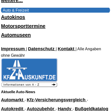
weitere...
Auto & Freizeit
Autokinos
Motorsporttermine
Automuseen
Impressum
Datenschutz
Kontakt
|
|
| Alle Angaben
ohne Gewähr
Aktuelle Auto-News
Automarkt
Kfz-Versicherungsvergleich
-
-
Autokredit
Autozubehör
Handy
Bußgeldkatalog
-
-
-