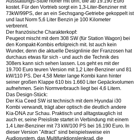
Ausstattungs-Stufe höher mit drin, die ab 19.190 Euro
kostet. Für den Vortrieb sorgt ein 1,3-Liter-Benziner mit
73kW/99PS, der an ein Sechsgang-Getriebe gekoppelt ist
und laut Norm 5,6 Liter Benzin je 100 Kilometer
verbrennt.
Der französische Charakterkopf:
Peugeot mischt mit dem 308 SW (für Station Wagon) bei
den Kompakt-Kombis erfolgreich mit. Ist auch kein
Wunder, denn die aktuelle Designlinie der Franzosen hat
durchaus etwas für sich - und auch die Technik des
308ers kann sich sehen lassen. Los geht es mit der
19.700 Euro teuren Version mit 1,2 Liter-Benziner und 81
kW/110 PS. Der 4,58 Meter lange Kombi kann hinter
seiner großen Klappe 610 bis 1.660 Liter Gepäckvolumen
aufnehmen. Sein Normverbrauch liegt bei 4,6 Litern.
Das Design-Stück:
Der Kia Ceed SW ist technisch mit dem Hyundai i30
Kombi verwandt, trägt aber optisch die deutlich andere
Kia-DNA zur Schau. Praktisch und alltagstauglich ist
auch er, seine Preisliste startet in Verbindung mit einem
1,4 Liter-Benziner mit 73 kW/100 PS bei 16.190 Euro. In
dieser Version "Attract" sind beispielsweise ein
Audiosystem, das Multifunktionslenkrad, die