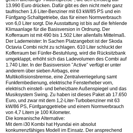
13.990 Euro drücken. Dafür gibt es den nicht mehr ganz
taufrischen 1,6 Liter-Benziner mit 63 kW/85 PS und ein
Fünfgang-Schaltgetriebe, das für einen Normverbrauch
von 6,0 Liter sorgt. Die Ausstattung ist bis auf die fehlende
Klimaanlage für die Basisversion in Ordnung. Der
Kofferraum ist mit 490 bis 1.502 Liter allenfalls Mittelmaß.
Der Lademeister: In Sachen Platzangebot ist der Skoda
Octavia Combi nicht zu schlagen. 610 Liter schluckt der
Kofferraum bei Fünfer-Bestuhlung, wird die Rücksitzbank
umgeklappt, erhöht sich das Ladevolumen des Combi auf
1.740 Liter. In der Basisversion "Active" verfügt er unter
anderem über sieben Airbags, eine
Multikollisionsbremse, eine Zentralverriegelung samt
Funkfernbedienung, elektrische Fensterheber vorn,
elektrisch einstell- und beheizbare Außenspiegel und das
Musiksystem Swing. Zu haben ist dieses Paket ab 17.650
Euro, und zwar mit dem 1,2-Liter-Turbobenziner mit 63
kW/86 PS, Fünfganggetriebe und einem Normverbrauch
von 4,7 Litern je 100 Kilometer.
Die koreanische Alternative:
Mit dem i30 Kombi hat Hyundai ein absolut
konkurrenzfähiges Modell im Einsatz. Der ansprechend