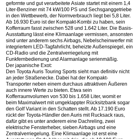
geformte und gut verarbeitete Asiate startet mit einem 1,4
Liter-Benziner mit 74 kW/100 PS und Sechsganggetriebe
in den Wettbewerb, der Normverbrauch liegt bei 5,8 Liter.
Ab 16.930 Euro ist der Kompakt-Kombi zu haben, sein
Kofferraum fasst zwischen 528 und 1.642 Liter. Die Basis-
Ausstattung lässt eine Klimaanlage vermissen, ansonsten
sind unter anderem sechs Airbags, Nebelscheinwerfer mit
integriertem LED-Tagfahrlicht, beheizte Außenspiegel, ein
CD-Radio und die Zentralverriegelung mit
Funkfernbedienung und Alarmanlage serienmäßig.
Der japanische Exot:
Den Toyota Auris Touring Sports sieht man definitiv nicht
an jeder Straßenecke. Dabei hat der Kompakt-
Transporter neben einem durchaus attraktiven Äußeren
auch innere Werte zu bieten. Etwa sein
Kofferraumvolumen von 530 bis 1.658 Liter, womit er
beim Maximalwert mit umgeklappter Rücksitzbank sogar
den Golf Variant in den Schatten stellt. Ab 17.190 Euro
rückt der Toyota-Händler den Auris mit Rucksack raus,
dafür gibt es unter anderem eine Dachreling, zwei
elektrische Fensterheber, sieben Airbags und eine
Zentralverriegelung. Eine Klimaanlage ist erst eine