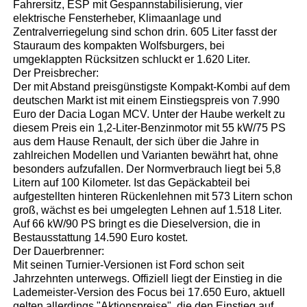
Fahrersitz, ESP mit Gespannstabilisierung, vier
elektrische Fensterheber, Klimaanlage und
Zentralverriegelung sind schon drin. 605 Liter fasst der
Stauraum des kompakten Wolfsburgers, bei
umgeklappten Rücksitzen schluckt er 1.620 Liter.
Der Preisbrecher:
Der mit Abstand preisgünstigste Kompakt-Kombi auf dem
deutschen Markt ist mit einem Einstiegspreis von 7.990
Euro der Dacia Logan MCV. Unter der Haube werkelt zu
diesem Preis ein 1,2-Liter-Benzinmotor mit 55 kW/75 PS
aus dem Hause Renault, der sich über die Jahre in
zahlreichen Modellen und Varianten bewährt hat, ohne
besonders aufzufallen. Der Normverbrauch liegt bei 5,8
Litern auf 100 Kilometer. Ist das Gepäckabteil bei
aufgestellten hinteren Rückenlehnen mit 573 Litern schon
groß, wächst es bei umgelegten Lehnen auf 1.518 Liter.
Auf 66 kW/90 PS bringt es die Dieselversion, die in
Bestausstattung 14.590 Euro kostet.
Der Dauerbrenner:
Mit seinen Turnier-Versionen ist Ford schon seit
Jahrzehnten unterwegs. Offiziell liegt der Einstieg in die
Lademeister-Version des Focus bei 17.650 Euro, aktuell
gelten allerdings "Aktionspreise", die den Einstieg auf