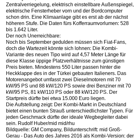
Zentralverriegelung, elektrisch einstellbare Außenspiegel,
elektrische Fensterheber vorn und der Bordcomputer
schon drin. Eine Klimaanlage gibt es erst ab der nächst
höheren Stufe. Die Daten fürs Kofferraumvorlumen: 528
bis 1.642 Liter.
Der noch Unerreichbare:
Noch bis September gedulden müssen sich Fiat-Fans,
doch die Wartezeit könnte sich lohnen: Die Kombi-
Variante des neuen Tipo wird auf 4,57 Meter Länge für
diese Klasse üppige Platzverhältnisse zum günstigen
Preis bieten. Mindestens 550 Liter passen hinter die
Heckklappe des in der Türkei gebauten Italieners. Das
Motorenangebot umfasst zwei Dieselmotoren mit 70
kW/95 PS und 88 kW/120 PS sowie drei Benziner mit 70
kW/95 PS, 81 kW/110 PS oder 88 kW/120 PS. Der
Startpreis dürfte bei etwa 15.000 Euro liegen.
Die Aufstellung zeigt: Der Kombi-Markt in Deutschland
bietet einen bunten Strauß unterschiedlichster Typen. Für
jeden Geschmack dürfte der ideale Wegbegleiter dabei
sein. Rudolf Huber/mid mid/rhu
Bildquelle: GM Company, Bildunterschrift: mid Groß-
Gerau - Das Auto des Jahres 2016 als Kombi-Version: der