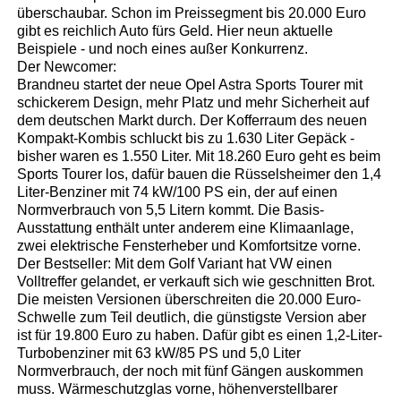
überschaubar. Schon im Preissegment bis 20.000 Euro
gibt es reichlich Auto fürs Geld. Hier neun aktuelle
Beispiele - und noch eines außer Konkurrenz.
Der Newcomer:
Brandneu startet der neue Opel Astra Sports Tourer mit
schickerem Design, mehr Platz und mehr Sicherheit auf
dem deutschen Markt durch. Der Kofferraum des neuen
Kompakt-Kombis schluckt bis zu 1.630 Liter Gepäck -
bisher waren es 1.550 Liter. Mit 18.260 Euro geht es beim
Sports Tourer los, dafür bauen die Rüsselsheimer den 1,4
Liter-Benziner mit 74 kW/100 PS ein, der auf einen
Normverbrauch von 5,5 Litern kommt. Die Basis-
Ausstattung enthält unter anderem eine Klimaanlage,
zwei elektrische Fensterheber und Komfortsitze vorne.
Der Bestseller: Mit dem Golf Variant hat VW einen
Volltreffer gelandet, er verkauft sich wie geschnitten Brot.
Die meisten Versionen überschreiten die 20.000 Euro-
Schwelle zum Teil deutlich, die günstigste Version aber
ist für 19.800 Euro zu haben. Dafür gibt es einen 1,2-Liter-
Turbobenziner mit 63 kW/85 PS und 5,0 Liter
Normverbrauch, der noch mit fünf Gängen auskommen
muss. Wärmeschutzglas vorne, höhenverstellbarer