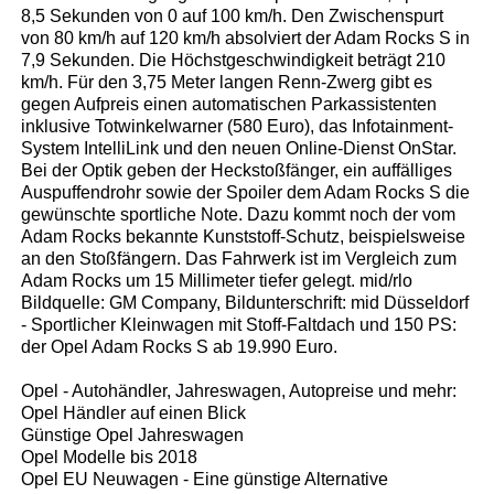
8,5 Sekunden von 0 auf 100 km/h. Den Zwischenspurt
von 80 km/h auf 120 km/h absolviert der Adam Rocks S in
7,9 Sekunden. Die Höchstgeschwindigkeit beträgt 210
km/h. Für den 3,75 Meter langen Renn-Zwerg gibt es
gegen Aufpreis einen automatischen Parkassistenten
inklusive Totwinkelwarner (580 Euro), das Infotainment-
System IntelliLink und den neuen Online-Dienst OnStar.
Bei der Optik geben der Heckstoßfänger, ein auffälliges
Auspuffendrohr sowie der Spoiler dem Adam Rocks S die
gewünschte sportliche Note. Dazu kommt noch der vom
Adam Rocks bekannte Kunststoff-Schutz, beispielsweise
an den Stoßfängern. Das Fahrwerk ist im Vergleich zum
Adam Rocks um 15 Millimeter tiefer gelegt. mid/rlo
Bildquelle: GM Company, Bildunterschrift: mid Düsseldorf
- Sportlicher Kleinwagen mit Stoff-Faltdach und 150 PS:
der Opel Adam Rocks S ab 19.990 Euro.
Opel - Autohändler, Jahreswagen, Autopreise und mehr:
Opel Händler auf einen Blick
Günstige Opel Jahreswagen
Opel Modelle bis 2018
Opel EU Neuwagen - Eine günstige Alternative