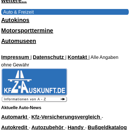
weitere...
Auto & Freizeit
Autokinos
Motorsporttermine
Automuseen
Impressum
Datenschutz
Kontakt
|
|
| Alle Angaben
ohne Gewähr
Aktuelle Auto-News
Automarkt
Kfz-Versicherungsvergleich
-
-
Autokredit
Autozubehör
Handy
Bußgeldkatalog
-
-
-