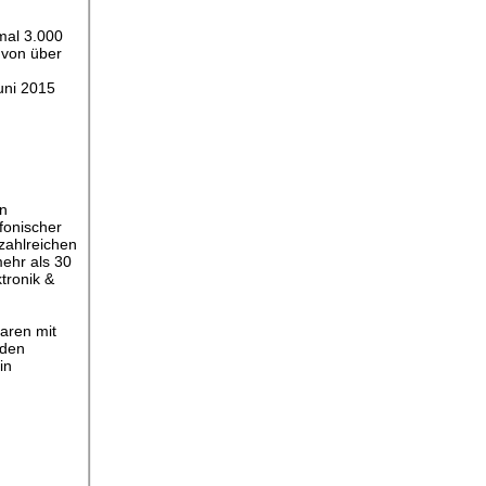
mal 3.000
 von über
Juni 2015
en
fonischer
zahlreichen
mehr als 30
tronik &
aren mit
 den
in