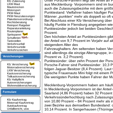
Unter Porsche-Fahrern liegt der Anteil 
Kfz-Zulassung
aus Mecklenburg- Vorpommern sind im bun
LKW-Maut
Mautstrecken
auch die Zulassungsbezirke mit dem größten
Motorsport
Punktestand: Vielfahrer haben häufiger Pu
PKW-Maut
Männer „punkten“ mehr als doppelt so oft 
PKW-Neuzulassungen
Plakettenverordnung
Bei Abschluss einer Kfz-Versicherung üb
Rechtsberatung
häufig Punkte in Flensburg angegeben wie F
Reimport Ratgeber
Punktesünder jedoch bei beiden Geschlec
Reparaturanleitung
Routenplaner
Prozent.
Spritsparen
Den höchsten Anteil an Punktesündern gibt e
Schulferien
der Anteil von 9,7 Prozent im Vorjahr auf a
Tankstellen
Verkehrsunfall
steigendem Alter des
Verkehrsurteile
Fahrzeughalters. Am seltensten haben Ve
Verkehrszeichen
sind allerdings die einzige Altersgruppe, 
Versicherungen
Prozent vs. 3,2 Prozent).
Punktesünder: über zehn Prozent der Por
Kfz Versicherung
Porsche-Fahrer sind Punktesünder: 10,3 Pr
Motorradversicherung
folgen Jaguar-Besitzer (8,4 Prozent). La
LKW Versicherung
typische Frauenauto Mini folgt mit einem 
Kaskoversicherung
Teilkaskoversicherung
Die wenigsten Punkte haben Fahrer der Ma
Kfz Haftpflicht
Autoversicherungen
Mecklenburg-Vorpommern haben am häufig
Wohnmobilversicherung
In Mecklenburg-Vorpommern ist der Antei
Formulare
Saarland (4,86 Prozent) haben 32 Prozent 
Verkehrssünderhochburg nach Zulassungsbe
Kfz-Kaufvertrag
von 10,80 Prozent – 84 Prozent mehr als i
Motorrad-Kaufvertrag
zwei Bezirke aus demselben Bundesland: d
Autokaufvertrag
Unfallbericht, usw.
10,14 Prozent. In Sangerhausen (Thüringen