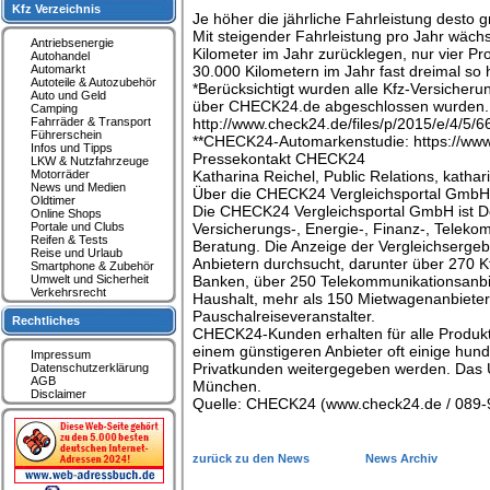
Kfz Verzeichnis
Je höher die jährliche Fahrleistung desto 
Mit steigender Fahrleistung pro Jahr wäch
Antriebsenergie
Kilometer im Jahr zurücklegen, nur vier Pr
Autohandel
Automarkt
30.000 Kilometern im Jahr fast dreimal so 
Autoteile & Autozubehör
*Berücksichtigt wurden alle Kfz-Versicheru
Auto und Geld
über CHECK24.de abgeschlossen wurden. W
Camping
Fahrräder & Transport
http://www.check24.de/files/p/2015/e/4/
Führerschein
**CHECK24-Automarkenstudie: https://www
Infos und Tipps
Pressekontakt CHECK24
LKW & Nutzfahrzeuge
Motorräder
Katharina Reichel, Public Relations, kath
News und Medien
Über die CHECK24 Vergleichsportal GmbH
Oldtimer
Die CHECK24 Vergleichsportal GmbH ist Deu
Online Shops
Portale und Clubs
Versicherungs-, Energie-, Finanz-, Teleko
Reifen & Tests
Beratung. Die Anzeige der Vergleichsergeb
Reise und Urlaub
Anbietern durchsucht, darunter über 270 K
Smartphone & Zubehör
Umwelt und Sicherheit
Banken, über 250 Telekommunikationsanbie
Verkehrsrecht
Haushalt, mehr als 150 Mietwagenanbieter,
Pauschalreiseveranstalter.
Rechtliches
CHECK24-Kunden erhalten für alle Produkt
einem günstigeren Anbieter oft einige hund
Impressum
Privatkunden weitergegeben werden. Das U
Datenschutzerklärung
AGB
München.
Disclaimer
Quelle: CHECK24 (www.check24.de / 089-99
zurück zu den News
News Archiv