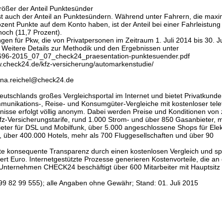
größer der Anteil Punktesünder
st auch der Anteil an Punktesündern. Während unter Fahrern, die maxi
ozent Punkte auf dem Konto haben, ist der Anteil bei einer Fahrleistung
hoch (11,7 Prozent).
ngen für Pkw, die von Privatpersonen im Zeitraum 1. Juli 2014 bis 30. 
eitere Details zur Methodik und den Ergebnissen unter
5/6696-2015_07_07_check24_praesentation-punktesuender.pdf
.check24.de/kfz-versicherung/automarkenstudie/
arina.reichel@check24.de
tschlands großes Vergleichsportal im Internet und bietet Privatkund
mmunikations-, Reise- und Konsumgüter-Vergleiche mit kostenloser tele
nisse erfolgt völlig anonym. Dabei werden Preise und Konditionen von 
fz-Versicherungstarife, rund 1.000 Strom- und über 850 Gasanbieter, 
ter für DSL und Mobilfunk, über 5.000 angeschlossene Shops für Elek
 über 400.000 Hotels, mehr als 700 Fluggesellschaften und über 90
e konsequente Transparenz durch einen kostenlosen Vergleich und sp
ert Euro. Internetgestützte Prozesse generieren Kostenvorteile, die an
nternehmen CHECK24 beschäftigt über 600 Mitarbeiter mit Hauptsitz 
 82 99 555); alle Angaben ohne Gewähr; Stand: 01. Juli 2015