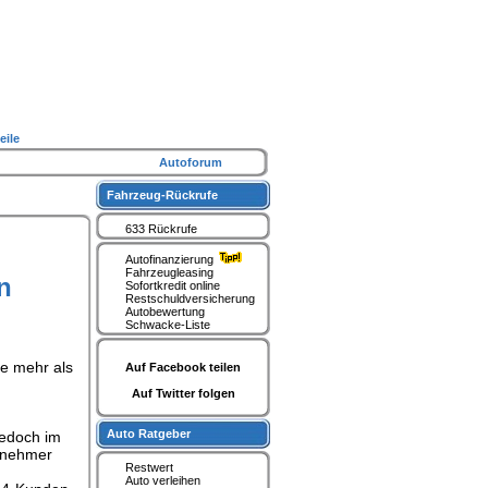
eile
Autoforum
Fahrzeug-Rückrufe
633 Rückrufe
Autofinanzierung
Fahrzeugleasing
n
Sofortkredit online
Restschuldversicherung
Autobewertung
Schwacke-Liste
e mehr als
Auf Facebook teilen
Auf Twitter folgen
Auto Ratgeber
jedoch im
gsnehmer
Restwert
Auto verleihen