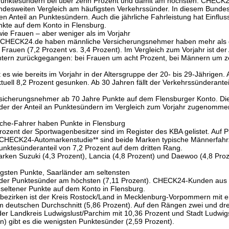
an Punktesündern bei über zehn Prozent und damit am höchsten. CHEC
desweiten Vergleich am häufigsten Verkehrssünder. In diesem Bundes
 Anteil an Punktesündern. Auch die jährliche Fahrleistung hat Einflus
nkte auf dem Konto in Flensburg.
wie Frauen – aber weniger als im Vorjahr
er CHECK24.de haben männliche Versicherungsnehmer haben mehr als 
rauen (7,2 Prozent vs. 3,4 Prozent). Im Vergleich zum Vorjahr ist der 
htern zurückgegangen: bei Frauen um acht Prozent, bei Männern um 
s wie bereits im Vorjahr in der Altersgruppe der 20- bis 29-Jährigen. A
ktuell 8,2 Prozent gesunken. Ab 30 Jahren fällt der Verkehrssünderantei
rsicherungsnehmer ab 70 Jahre Punkte auf dem Flensburger Konto. Di
in der der Anteil an Punktesündern im Vergleich zum Vorjahr zugenomme
sche-Fahrer haben Punkte in Flensburg
ozent der Sportwagenbesitzer sind im Register des KBA gelistet. Auf P
ut CHECK24-Automarkenstudie** sind beide Marken typische Männerfah
Punktesünderanteil von 7,2 Prozent auf dem dritten Rang.
rken Suzuki (4,3 Prozent), Lancia (4,8 Prozent) und Daewoo (4,8 Proz
sten Punkte, Saarländer am seltensten
l der Punktesünder am höchsten (7,11 Prozent). CHECK24-Kunden au
seltener Punkte auf dem Konto in Flensburg.
zirken ist der Kreis Rostock/Land in Mecklenburg-Vorpommern mit e
m deutschen Durchschnitt (5,86 Prozent). Auf den Rängen zwei und dre
er Landkreis Ludwigslust/Parchim mit 10,36 Prozent und Stadt Ludwigs
) gibt es die wenigsten Punktesünder (2,59 Prozent).