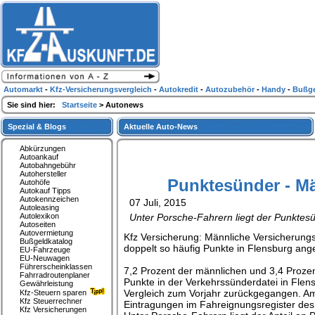
Automarkt
-
Kfz-Versicherungsvergleich
-
Autokredit
-
Autozubehör
-
Handy
-
Bußge
Sie sind hier:
Startseite
> Autonews
Spezial & Blogs
Aktuelle Auto-News
Abkürzungen
Autoankauf
Autobahngebühr
Autohersteller
Punktesünder - Mä
Autohöfe
Autokauf Tipps
Autokennzeichen
07 Juli, 2015
Autoleasing
Autolexikon
Unter Porsche-Fahrern liegt der Punktesü
Autoseiten
Autovermietung
Kfz Versicherung: Männliche Versicherun
Bußgeldkatalog
doppelt so häufig Punkte in Flensburg an
EU-Fahrzeuge
EU-Neuwagen
Führerscheinklassen
7,2 Prozent der männlichen und 3,4 Proz
Fahrradroutenplaner
Punkte in der Verkehrssünderdatei in Flen
Gewährleistung
Vergleich zum Vorjahr zurückgegangen. Am 
Kfz-Steuern sparen
Kfz Steuerrechner
Eintragungen im Fahreignungsregister des
Kfz Versicherungen