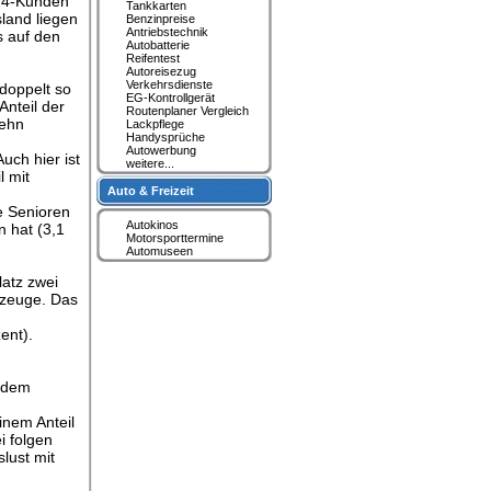
K24-Kunden
Tankkarten
land liegen
Benzinpreise
Antriebstechnik
s auf den
Autobatterie
Reifentest
Autoreisezug
Verkehrsdienste
doppelt so
EG-Kontrollgerät
Anteil der
Routenplaner Vergleich
zehn
Lackpflege
Handysprüche
Autowerbung
uch hier ist
weitere...
l mit
Auto & Freizeit
e Senioren
Autokinos
n hat (3,1
Motorsporttermine
Automuseen
latz zwei
rzeuge. Das
ent).
s dem
inem Anteil
i folgen
lust mit