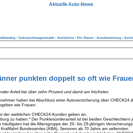
Aktuelle Auto-News
ldkatalog
-
Gebrauchtwagenmarkt
-
Autobörse
-
Kfz-Steuer
-
Autobewertung
-
Autot
nner punkten doppelt so oft wie Fraue
nder Anteil bei über zehn Prozent und damit am höchsten.
gsnehmer haben bei Abschluss einer Autoversicherung über CHECK24.d
gegeben wie Frauen:
ent der weiblichen CHECK24-Kunden geben an,
sburg zu haben.* Der Punktesünderanteil ist bei beiden Geschlechtern 
häufigsten hat die Altersgruppe der 20- bis 29-jährigen Versicherun
 Kraftfahrt Bundesamtes (KBA), Senioren ab 70 Jahre am seltensten.