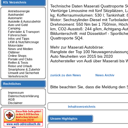
Kfz Verzeichnis
Technische Daten Maserati Quattroporte 
Viertürige Limousine mit fünf Sitzplätzen,
Antriebsenergie
Autohandel
kg; Kofferraumvolumen: 530 l; Tankinhalt: 
Automarkt
Motor: Sechszylinder-Diesel mit Turbolad
Autoteile & Autozubehör
Drehmoment: 550 Nm bei 1 750/min, Höchst
Auto und Geld
Camping
km, CO2-Ausstoß: 244 g/km, Achtgang-Autom
Fahrräder & Transport
Bildunterschrift: mid Düsseldorf - Sportlich
Führerschein
Quattroporte SQ4.
Infos und Tipps
LKW & Nutzfahrzeuge
Motorräder
Mehr zur Maserati Autobörse:
News und Medien
Rangliste der Top 100 Neuwagenzulassun
Oldtimer
Online Shops
Auto Neuheiten von 2015 bis 2020
Portale und Clubs
Autohersteller von Audi über Maserati bis
Reifen & Tests
Reise und Urlaub
Smartphone & Zubehör
Umwelt und Sicherheit
zurück zu den News
News Archiv
Verkehrsrecht
Rechtliches
Bitte beachten Sie, dass die Meldung den S
Impressum
Datenschutzerklärung
AGB
Disclaimer
Inhaltsverzeichnis
Unsere Highlights