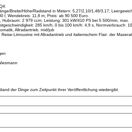
SQ4:
 Länge/Breite/Höhe/Radstand in Metern: 5,27/2,10/1,48/3,17; Leergewich
80 l; Wendekreis: 11,8 m; Preis: ab 90 500 Euro.
er, Hubraum: 2 979 ccm; Leistung: 301 kW/410 PS bei 5 500/min, max.
geschwindigkeit: 285 km/h, 0 bis 100 km/h: 4,9 s, Normverbrauch: 10
atik, Allradantrieb. mid/jub
e Reise-Limousine mit Allradantrieb und italienischem Flair: der Maserat
gen
 Wiesmann
tand der Dinge zum Zeitpunkt ihrer Veröffentlichung wiedergibt.