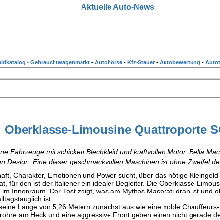
Aktuelle Auto-News
ldkatalog
-
Gebrauchtwagenmarkt
-
Autobörse
-
Kfz-Steuer
-
Autobewertung
-
Autot
: Oberklasse-Limousine Quattroporte 
öne Fahrzeuge mit schicken Blechkleid und kraftvollen Motor. Bella Ma
en Design. Eine dieser geschmackvollen Maschinen ist ohne Zweifel de
ft, Charakter, Emotionen und Power sucht, über das nötige Kleingeld 
, für den ist der Italiener ein idealer Begleiter. Die Oberklasse-Limous
im Innenraum. Der Test zeigt, was am Mythos Maserati dran ist und o
ltagstauglich ist.
h seine Länge von 5,26 Metern zunächst aus wie eine noble Chauffeurs
drohre am Heck und eine aggressive Front geben einen nicht gerade d