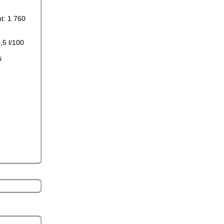
t: 1 760
,5 l/100
i