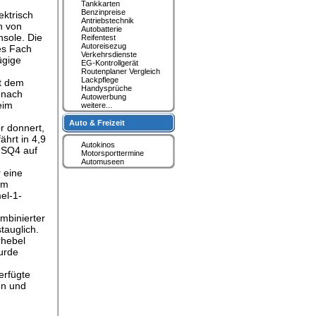
Tankkarten
Benzinpreise
ektrisch
Antriebstechnik
h von
Autobatterie
nsole. Die
Reifentest
Autoreisezug
tes Fach
Verkehrsdienste
ügige
EG-Kontrollgerät
Routenplaner Vergleich
Lackpflege
it dem
Handysprüche
 nach
Autowerbung
eim
weitere...
Auto & Freizeit
r donnert,
ährt in 4,9
Autokinos
r SQ4 auf
Motorsporttermine
Automuseen
r eine
im
el-1-
mbinierter
tauglich.
rhebel
urde
erfügte
gn und