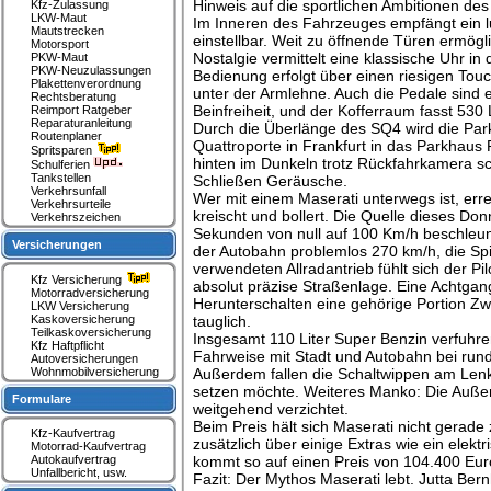
Hinweis auf die sportlichen Ambitionen des
Kfz-Zulassung
LKW-Maut
Im Inneren des Fahrzeuges empfängt ein lux
Mautstrecken
einstellbar. Weit zu öffnende Türen ermö
Motorsport
Nostalgie vermittelt eine klassische Uhr in
PKW-Maut
PKW-Neuzulassungen
Bedienung erfolgt über einen riesigen Touc
Plakettenverordnung
unter der Armlehne. Auch die Pedale sind e
Rechtsberatung
Beinfreiheit, und der Kofferraum fasst 530 L
Reimport Ratgeber
Reparaturanleitung
Durch die Überlänge des SQ4 wird die Park
Routenplaner
Quattroporte in Frankfurt in das Parkhaus 
Spritsparen
hinten im Dunkeln trotz Rückfahrkamera sc
Schulferien
Tankstellen
Schließen Geräusche.
Verkehrsunfall
Wer mit einem Maserati unterwegs ist, erre
Verkehrsurteile
kreischt und bollert. Die Quelle dieses Do
Verkehrszeichen
Sekunden von null auf 100 Km/h beschleuni
Versicherungen
der Autobahn problemlos 270 km/h, die Spi
verwendeten Allradantrieb fühlt sich der Pi
Kfz Versicherung
absolut präzise Straßenlage. Eine Achtga
Motorradversicherung
Herunterschalten eine gehörige Portion Z
LKW Versicherung
Kaskoversicherung
tauglich.
Teilkaskoversicherung
Insgesamt 110 Liter Super Benzin verfuhren
Kfz Haftpflicht
Fahrweise mit Stadt und Autobahn bei rund 1
Autoversicherungen
Wohnmobilversicherung
Außerdem fallen die Schaltwippen am Lenk
setzen möchte. Weiteres Manko: Die Außen
Formulare
weitgehend verzichtet.
Beim Preis hält sich Maserati nicht gerad
Kfz-Kaufvertrag
zusätzlich über einige Extras wie ein elek
Motorrad-Kaufvertrag
Autokaufvertrag
kommt so auf einen Preis von 104.400 Eur
Unfallbericht, usw.
Fazit: Der Mythos Maserati lebt. Jutta Ber