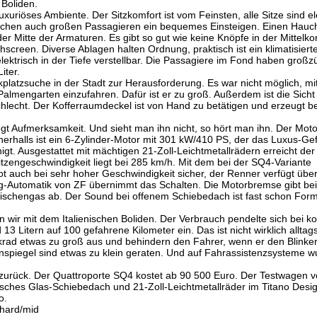
 Boliden.
uriöses Ambiente. Der Sitzkomfort ist vom Feinsten, alle Sitze sind el
glichen auch großen Passagieren ein bequemes Einsteigen. Einen Hauc
 der Mitte der Armaturen. Es gibt so gut wie keine Knöpfe in der Mittelko
hscreen. Diverse Ablagen halten Ordnung, praktisch ist ein klimatisier
lektrisch in der Tiefe verstellbar. Die Passagiere im Fond haben großz
iter.
platzsuche in der Stadt zur Herausforderung. Es war nicht möglich, m
Palmengarten einzufahren. Dafür ist er zu groß. Außerdem ist die Sicht
hlecht. Der Kofferraumdeckel ist von Hand zu betätigen und erzeugt b
gt Aufmerksamkeit. Und sieht man ihn nicht, so hört man ihn. Der Moto
nnerhalls ist ein 6-Zylinder-Motor mit 301 kW/410 PS, der das Luxus-Gef
gt. Ausgestattet mit mächtigen 21-Zoll-Leichtmetallrädern erreicht de
tzengeschwindigkeit liegt bei 285 km/h. Mit dem bei der SQ4-Variante
lot auch bei sehr hoher Geschwindigkeit sicher, der Renner verfügt übe
ng-Automatik von ZF übernimmt das Schalten. Die Motorbremse gibt be
wischengas ab. Der Sound bei offenem Schiebedach ist fast schon Form
 wir mit dem Italienischen Boliden. Der Verbrauch pendelte sich bei ko
3 Litern auf 100 gefahrene Kilometer ein. Das ist nicht wirklich alltags
rad etwas zu groß aus und behindern den Fahrer, wenn er den Blinke
spiegel sind etwas zu klein geraten. Und auf Fahrassistenzsysteme w
e zurück. Der Quattroporte SQ4 kostet ab 90 500 Euro. Der Testwagen v
trisches Glas-Schiebedach und 21-Zoll-Leichtmetallräder im Titano Desi
o.
nhard/mid