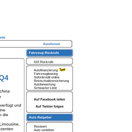
eile
Autoforum
Fahrzeug-Rückrufe
633 Rückrufe
Autofinanzierung
Fahrzeugleasing
SQ4
Sofortkredit online
Restschuldversicherung
Autobewertung
Schwacke-Liste
cchina
r
Auf Facebook teilen
verfügt und
Auf Twitter folgen
ine
b die
Auto Ratgeber
-Limousine,
Restwert
ezenten
Auto verleihen