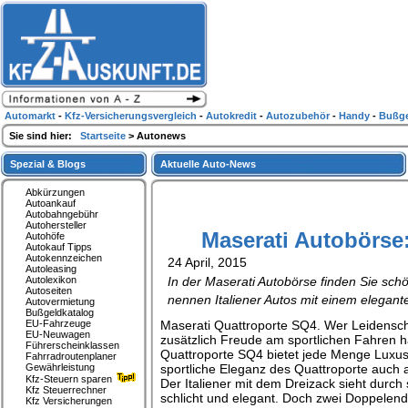
Automarkt
-
Kfz-Versicherungsvergleich
-
Autokredit
-
Autozubehör
-
Handy
-
Bußge
Sie sind hier:
Startseite
> Autonews
Spezial & Blogs
Aktuelle Auto-News
Abkürzungen
Autoankauf
Autobahngebühr
Autohersteller
Maserati Autobörse
Autohöfe
Autokauf Tipps
Autokennzeichen
24 April, 2015
Autoleasing
Autolexikon
In der Maserati Autobörse finden Sie sch
Autoseiten
nennen Italiener Autos mit einem elegant
Autovermietung
Bußgeldkatalog
EU-Fahrzeuge
Maserati Quattroporte SQ4. Wer Leidenscha
EU-Neuwagen
zusätzlich Freude am sportlichen Fahren hat
Führerscheinklassen
Quattroporte SQ4 bietet jede Menge Luxus 
Fahrradroutenplaner
Gewährleistung
sportliche Eleganz des Quattroporte auch al
Kfz-Steuern sparen
Der Italiener mit dem Dreizack sieht durc
Kfz Steuerrechner
schlicht und elegant. Doch zwei Doppelen
Kfz Versicherungen