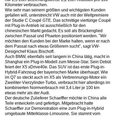
Kilometer verbrauchen.
Wie sehr man seinem größten und wichtigsten Kunden
gefallen will, unterstreicht VW auch mit der Weltpremiere
der Studie C Coupé GTE. Das schnittige viertürige Coupé
mit Plug-in-Antrieb ist ausschließlich für den
chinesischen Markt gedacht. Es soll als Brückenglied
zwischen Passat und Phaeton positioniert werden. "Wir
möchten den Kunden bei der Marke halten, wenn er nach
dem Passat nach etwas Größerem sucht", sagt VW-
Designchef Klaus Bischoff.
Auch BMW, ebenfalls seit langem in China tätig, macht in
Shanghai ein Plug-in-Modell zum Messe-Star. Sein Debüt
feiert der X5 xDrive40e. Das SUV ist das erste Plug-in-
Hybrid-Fahrzeug der bayerischen Marke überhaupt. Wie
im Q7 so steckt auch im X5 als Verbrennungs-Motor ein
Zweiliter-Vierzylinder-Turbo, verbraucht hier allerdings im
kombinierten Normverbrauch mit 3,4 Liter je 100 km
etwas mehr als der Audi.
Der deutsche Zulieferer Schaeffler möchte in China alle
Teile entwickeln und gefertign. Mitgebracht hatte
Schaeffler zur Demonstration eine zum Plug-in-Hybrid
umgebaute Mittelklasse-Limousine. Sie stammt vom