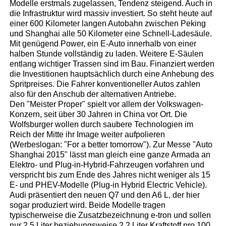
Modelle erstmals zugelassen, Tendenz steigend. Auch in
die Infrastruktur wird massiv investiert. So steht heute auf
einer 600 Kilometer langen Autobahn zwischen Peking
und Shanghai alle 50 Kilometer eine Schnell-Ladesäule.
Mit genügend Power, ein E-Auto innerhalb von einer
halben Stunde vollständig zu laden. Weitere E-Säulen
entlang wichtiger Trassen sind im Bau. Finanziert werden
die Investitionen hauptsächlich durch eine Anhebung des
Spritpreises. Die Fahrer konventioneller Autos zahlen
also für den Anschub der alternativen Antriebe.
Den "Meister Proper" spielt vor allem der Volkswagen-
Konzern, seit über 30 Jahren in China vor Ort. Die
Wolfsburger wollen durch saubere Technologien im
Reich der Mitte ihr Image weiter aufpolieren
(Werbeslogan: "For a better tomorrow"). Zur Messe "Auto
Shanghai 2015" lässt man gleich eine ganze Armada an
Elektro- und Plug-in-Hybrid-Fahrzeugen vorfahren und
verspricht bis zum Ende des Jahres nicht weniger als 15
E- und PHEV-Modelle (Plug-in Hybrid Electric Vehicle).
Audi präsentiert den neuen Q7 und den A6 L, der hier
sogar produziert wird. Beide Modelle tragen
typischerweise die Zusatzbezeichnung e-tron und sollen
nur 2,5 Liter beziehungsweise 2,2 Liter Kraftstoff pro 100