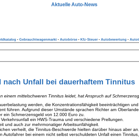
Aktuelle Auto-News
ldkatalog
-
Gebrauchtwagenmarkt
-
Autobörse
-
Kfz-Steuer
-
Autobewertung
-
Autot
nach Unfall bei dauerhaftem Tinnitus
n einem mittelschweren Tinnitus leidet, hat Anspruch auf Schmerzensg
uerbelastung werden, die Konzentrationsfähigkeit beeinträchtigen und 
ent führen. Aufgrund dieser Umstände sprachen Richter am Oberlande
er ein Schmerzensgeld von 12.000 Euro zu.
em Verkehrsunfall ein HWS-Trauma und verschiedene Prellungen.
eit und auch zur mehrmonatiger Arbeitsunfähigkeit.
chen verheilt, die Tinnitus-Beschwerde hielten darüber hinaus aber an
in Autofahrer bei einem nicht selbst verschuldeten Unfall einen Tinnitus,