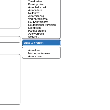
Tankkarten
Benzinpreise
Antriebstechnik
Autobatterie
Reifentest
Autoreisezug
Verkehrsdienste
EG-Kontrollgerät
Routenplaner Vergleich
Lackpflege
Handysprüche
Autowerbung
weitere...
Auto & Freizeit
Autokinos
Motorsporttermine
Automuseen