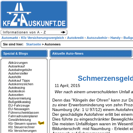
Automarkt
-
Kfz-Versicherungsvergleich
-
Autokredit
-
Autozubehör
-
Handy
-
Bußge
Sie sind hier:
Startseite
> Autonews
Spezial & Blogs
Aktuelle Auto-News
Abkürzungen
Autoankauf
Autobahngebühr
Autohersteller
Schmerzensgeld 
Autohöfe
Autokauf Tipps
Autokennzeichen
11 April, 2015
Autoleasing
Autolexikon
Wer nach einem unverschuldeten Unfall a
Autoseiten
Autovermietung
Denn das "Klingeln der Ohren" kann zur Da
Bußgeldkatalog
zu einer Erwerbsminderung von zehn Proz
EU-Fahrzeuge
EU-Neuwagen
Naumburg (Az: 1 U 97/12) einem Autofahr
Führerscheinklassen
Der geschädigte Autofahrer erlitt bei ein
Fahrradroutenplaner
Dies führte zu eingeschränkter Beweglichk
Gewährleistung
Die meisten Unfallfolgen waren im Wesentli
Kfz-Steuern sparen
Kfz Steuerrechner
Bildunterschrift: mid Naumburg - Erleidet e
Kfz Versicherungen