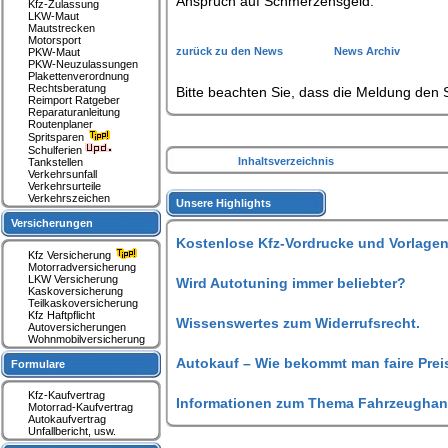
Anspruch auf Schmerzensgeld.
Kfz-Zulassung
LKW-Maut
Mautstrecken
Motorsport
zurück zu den News
News Archiv
PKW-Maut
PKW-Neuzulassungen
Plakettenverordnung
Rechtsberatung
Bitte beachten Sie, dass die Meldung den S
Reimport Ratgeber
Reparaturanleitung
Routenplaner
Spritsparen
Schulferien
Inhaltsverzeichnis
Tankstellen
Verkehrsunfall
Verkehrsurteile
Verkehrszeichen
Unsere Highlights
Versicherungen
Kostenlose Kfz-Vordrucke und Vorlagen
Kfz Versicherung
Motorradversicherung
LKW Versicherung
Wird Autotuning immer beliebter?
Kaskoversicherung
Teilkaskoversicherung
Kfz Haftpflicht
Wissenswertes zum Widerrufsrecht.
Autoversicherungen
Wohnmobilversicherung
Autokauf – Wie bekommt man faire Prei
Formulare
Kfz-Kaufvertrag
Informationen zum Thema Fahrzeughan
Motorrad-Kaufvertrag
Autokaufvertrag
Unfallbericht, usw.