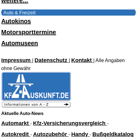
weitere...
Auto & Freizeit
Autokinos
Motorsporttermine
Automuseen
Impressum
Datenschutz
Kontakt
|
|
| Alle Angaben
ohne Gewähr
Aktuelle Auto-News
Automarkt
Kfz-Versicherungsvergleich
-
-
Autokredit
Autozubehör
Handy
Bußgeldkatalog
-
-
-