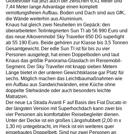
Globetrotter hat jetzt auch der zwischen 6,41 Meter und
7,44 Meter lange Advantage einen komplett
verrottungsfreien Aufbau. Boden und Dach sind aus GfK,
die Wände weiterhin aus Aluminium.
Knaus hat gleich zwei Neuheiten im Gepäck: den
überarbeiteten Teilintegrierten Sun TI ab 56 990 Euro und
das neue Alkovenmobil Sky Traveller 650 DG superlight
ab 55 190 Euro. Beide gehören zur Klasse bis 3,5 Tonnen
Gesamtgewicht. Der edle Sun TI ist für bis zu vier
Personen ausgelegt, hat einen Doppelboden und laut
Knaus das größte Panorama-Glasdach im Reisemobil-
Segment. Der Sky Traveller mit knapp sieben Metern
Länge bietet in der unteren Gewichtsklasse gar Platz für
sechs. Möglich machen das Leichtbaumaßnahmen wie
ein Aufbau aus Sandwichwänden, eine Küche ohne
doppelte Stehwände oder auch besonders leichte
Matratzen.
Der neue La Strada Avanti F auf Basis des Fiat Ducato in
der längsten Version mit Superhochdach kann zwei bis
vier Personen als komfortabler Reisebegleiter dienen.
Unter der Decke ist ein großes Längshubbett (2,00 m x
1,30 m) untegebracht, im Heck ist ein weiteres quer
eingebautes Doppelbett. Sind nur zwei Personen an