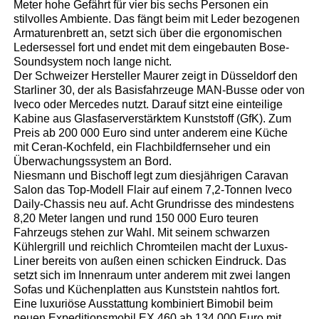
Meter hohe Gefährt für vier bis sechs Personen ein
stilvolles Ambiente. Das fängt beim mit Leder bezogenen
Armaturenbrett an, setzt sich über die ergonomischen
Ledersessel fort und endet mit dem eingebauten Bose-
Soundsystem noch lange nicht.
Der Schweizer Hersteller Maurer zeigt in Düsseldorf den
Starliner 30, der als Basisfahrzeuge MAN-Busse oder von
Iveco oder Mercedes nutzt. Darauf sitzt eine einteilige
Kabine aus Glasfaserverstärktem Kunststoff (GfK). Zum
Preis ab 200 000 Euro sind unter anderem eine Küche
mit Ceran-Kochfeld, ein Flachbildfernseher und ein
Überwachungssystem an Bord.
Niesmann und Bischoff legt zum diesjährigen Caravan
Salon das Top-Modell Flair auf einem 7,2-Tonnen Iveco
Daily-Chassis neu auf. Acht Grundrisse des mindestens
8,20 Meter langen und rund 150 000 Euro teuren
Fahrzeugs stehen zur Wahl. Mit seinem schwarzen
Kühlergrill und reichlich Chromteilen macht der Luxus-
Liner bereits von außen einen schicken Eindruck. Das
setzt sich im Innenraum unter anderem mit zwei langen
Sofas und Küchenplatten aus Kunststein nahtlos fort.
Eine luxuriöse Ausstattung kombiniert Bimobil beim
neuen Expeditionsmobil EX 460 ab 134.000 Euro mit