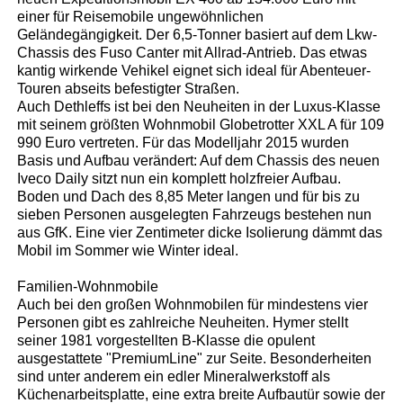
einer für Reisemobile ungewöhnlichen
Geländegängigkeit. Der 6,5-Tonner basiert auf dem Lkw-
Chassis des Fuso Canter mit Allrad-Antrieb. Das etwas
kantig wirkende Vehikel eignet sich ideal für Abenteuer-
Touren abseits befestigter Straßen.
Auch Dethleffs ist bei den Neuheiten in der Luxus-Klasse
mit seinem größten Wohnmobil Globetrotter XXL A für 109
990 Euro vertreten. Für das Modelljahr 2015 wurden
Basis und Aufbau verändert: Auf dem Chassis des neuen
Iveco Daily sitzt nun ein komplett holzfreier Aufbau.
Boden und Dach des 8,85 Meter langen und für bis zu
sieben Personen ausgelegten Fahrzeugs bestehen nun
aus GfK. Eine vier Zentimeter dicke Isolierung dämmt das
Mobil im Sommer wie Winter ideal.
Familien-Wohnmobile
Auch bei den großen Wohnmobilen für mindestens vier
Personen gibt es zahlreiche Neuheiten. Hymer stellt
seiner 1981 vorgestellten B-Klasse die opulent
ausgestattete "PremiumLine" zur Seite. Besonderheiten
sind unter anderem ein edler Mineralwerkstoff als
Küchenarbeitsplatte, eine extra breite Aufbautür sowie der