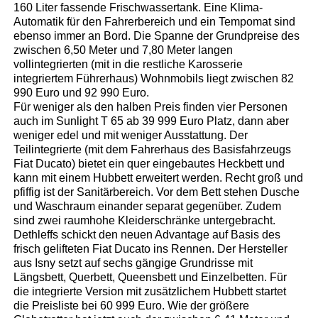
160 Liter fassende Frischwassertank. Eine Klima-
Automatik für den Fahrerbereich und ein Tempomat sind
ebenso immer an Bord. Die Spanne der Grundpreise des
zwischen 6,50 Meter und 7,80 Meter langen
vollintegrierten (mit in die restliche Karosserie
integriertem Führerhaus) Wohnmobils liegt zwischen 82
990 Euro und 92 990 Euro.
Für weniger als den halben Preis finden vier Personen
auch im Sunlight T 65 ab 39 999 Euro Platz, dann aber
weniger edel und mit weniger Ausstattung. Der
Teilintegrierte (mit dem Fahrerhaus des Basisfahrzeugs
Fiat Ducato) bietet ein quer eingebautes Heckbett und
kann mit einem Hubbett erweitert werden. Recht groß und
pfiffig ist der Sanitärbereich. Vor dem Bett stehen Dusche
und Waschraum einander separat gegenüber. Zudem
sind zwei raumhohe Kleiderschränke untergebracht.
Dethleffs schickt den neuen Advantage auf Basis des
frisch gelifteten Fiat Ducato ins Rennen. Der Hersteller
aus Isny setzt auf sechs gängige Grundrisse mit
Längsbett, Querbett, Queensbett und Einzelbetten. Für
die integrierte Version mit zusätzlichem Hubbett startet
die Preisliste bei 60 999 Euro. Wie der größere