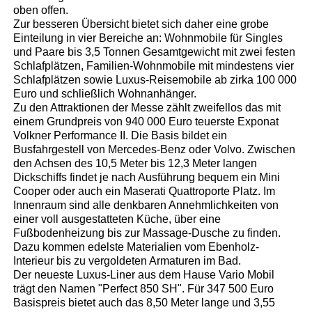
oben offen.
Zur besseren Übersicht bietet sich daher eine grobe
Einteilung in vier Bereiche an: Wohnmobile für Singles
und Paare bis 3,5 Tonnen Gesamtgewicht mit zwei festen
Schlafplätzen, Familien-Wohnmobile mit mindestens vier
Schlafplätzen sowie Luxus-Reisemobile ab zirka 100 000
Euro und schließlich Wohnanhänger.
Zu den Attraktionen der Messe zählt zweifellos das mit
einem Grundpreis von 940 000 Euro teuerste Exponat
Volkner Performance II. Die Basis bildet ein
Busfahrgestell von Mercedes-Benz oder Volvo. Zwischen
den Achsen des 10,5 Meter bis 12,3 Meter langen
Dickschiffs findet je nach Ausführung bequem ein Mini
Cooper oder auch ein Maserati Quattroporte Platz. Im
Innenraum sind alle denkbaren Annehmlichkeiten von
einer voll ausgestatteten Küche, über eine
Fußbodenheizung bis zur Massage-Dusche zu finden.
Dazu kommen edelste Materialien vom Ebenholz-
Interieur bis zu vergoldeten Armaturen im Bad.
Der neueste Luxus-Liner aus dem Hause Vario Mobil
trägt den Namen "Perfect 850 SH". Für 347 500 Euro
Basispreis bietet auch das 8,50 Meter lange und 3,55