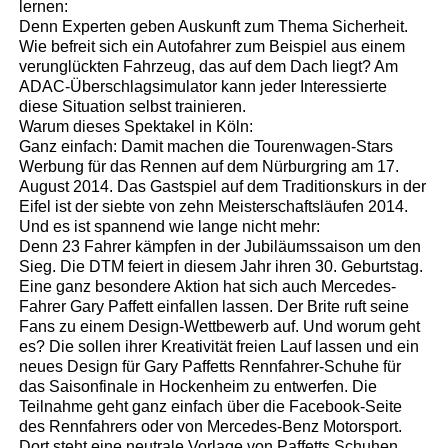
lernen:
Denn Experten geben Auskunft zum Thema Sicherheit.
Wie befreit sich ein Autofahrer zum Beispiel aus einem
verunglückten Fahrzeug, das auf dem Dach liegt? Am
ADAC-Überschlagsimulator kann jeder Interessierte
diese Situation selbst trainieren.
Warum dieses Spektakel in Köln:
Ganz einfach: Damit machen die Tourenwagen-Stars
Werbung für das Rennen auf dem Nürburgring am 17.
August 2014. Das Gastspiel auf dem Traditionskurs in der
Eifel ist der siebte von zehn Meisterschaftsläufen 2014.
Und es ist spannend wie lange nicht mehr:
Denn 23 Fahrer kämpfen in der Jubiläumssaison um den
Sieg. Die DTM feiert in diesem Jahr ihren 30. Geburtstag.
Eine ganz besondere Aktion hat sich auch Mercedes-
Fahrer Gary Paffett einfallen lassen. Der Brite ruft seine
Fans zu einem Design-Wettbewerb auf. Und worum geht
es? Die sollen ihrer Kreativität freien Lauf lassen und ein
neues Design für Gary Paffetts Rennfahrer-Schuhe für
das Saisonfinale in Hockenheim zu entwerfen. Die
Teilnahme geht ganz einfach über die Facebook-Seite
des Rennfahrers oder von Mercedes-Benz Motorsport.
Dort steht eine neutrale Vorlage von Paffetts Schuhen