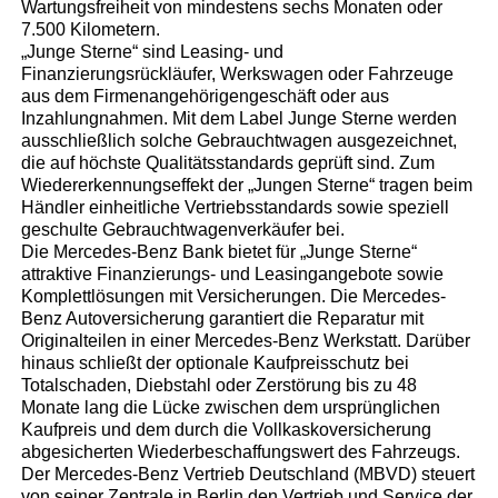
Wartungsfreiheit von mindestens sechs Monaten oder
7.500 Kilometern.
„Junge Sterne“ sind Leasing- und
Finanzierungsrückläufer, Werkswagen oder Fahrzeuge
aus dem Firmenangehörigengeschäft oder aus
Inzahlungnahmen. Mit dem Label Junge Sterne werden
ausschließlich solche Gebrauchtwagen ausgezeichnet,
die auf höchste Qualitätsstandards geprüft sind. Zum
Wiedererkennungseffekt der „Jungen Sterne“ tragen beim
Händler einheitliche Vertriebsstandards sowie speziell
geschulte Gebrauchtwagenverkäufer bei.
Die Mercedes-Benz Bank bietet für „Junge Sterne“
attraktive Finanzierungs- und Leasingangebote sowie
Komplettlösungen mit Versicherungen. Die Mercedes-
Benz Autoversicherung garantiert die Reparatur mit
Originalteilen in einer Mercedes-Benz Werkstatt. Darüber
hinaus schließt der optionale Kaufpreisschutz bei
Totalschaden, Diebstahl oder Zerstörung bis zu 48
Monate lang die Lücke zwischen dem ursprünglichen
Kaufpreis und dem durch die Vollkaskoversicherung
abgesicherten Wiederbeschaffungswert des Fahrzeugs.
Der Mercedes-Benz Vertrieb Deutschland (MBVD) steuert
von seiner Zentrale in Berlin den Vertrieb und Service der