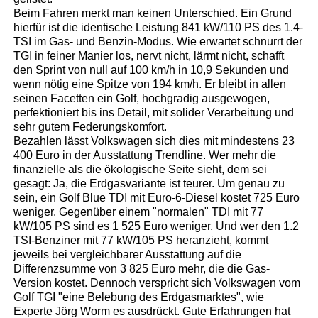
Beim Fahren merkt man keinen Unterschied. Ein Grund
hierfür ist die identische Leistung 841 kW/110 PS des 1.4-
TSI im Gas- und Benzin-Modus. Wie erwartet schnurrt der
TGI in feiner Manier los, nervt nicht, lärmt nicht, schafft
den Sprint von null auf 100 km/h in 10,9 Sekunden und
wenn nötig eine Spitze von 194 km/h. Er bleibt in allen
seinen Facetten ein Golf, hochgradig ausgewogen,
perfektioniert bis ins Detail, mit solider Verarbeitung und
sehr gutem Federungskomfort.
Bezahlen lässt Volkswagen sich dies mit mindestens 23
400 Euro in der Ausstattung Trendline. Wer mehr die
finanzielle als die ökologische Seite sieht, dem sei
gesagt: Ja, die Erdgasvariante ist teurer. Um genau zu
sein, ein Golf Blue TDI mit Euro-6-Diesel kostet 725 Euro
weniger. Gegenüber einem "normalen" TDI mit 77
kW/105 PS sind es 1 525 Euro weniger. Und wer den 1.2
TSI-Benziner mit 77 kW/105 PS heranzieht, kommt
jeweils bei vergleichbarer Ausstattung auf die
Differenzsumme von 3 825 Euro mehr, die die Gas-
Version kostet. Dennoch verspricht sich Volkswagen vom
Golf TGI "eine Belebung des Erdgasmarktes", wie
Experte Jörg Worm es ausdrückt. Gute Erfahrungen hat