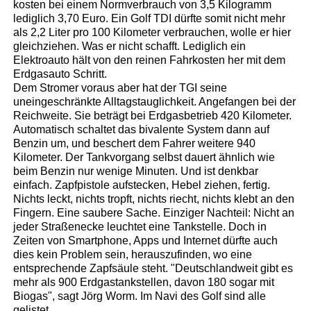
kosten bei einem Normverbrauch von 3,5 Kilogramm
lediglich 3,70 Euro. Ein Golf TDI dürfte somit nicht mehr
als 2,2 Liter pro 100 Kilometer verbrauchen, wolle er hier
gleichziehen. Was er nicht schafft. Lediglich ein
Elektroauto hält von den reinen Fahrkosten her mit dem
Erdgasauto Schritt.
Dem Stromer voraus aber hat der TGI seine
uneingeschränkte Alltagstauglichkeit. Angefangen bei der
Reichweite. Sie beträgt bei Erdgasbetrieb 420 Kilometer.
Automatisch schaltet das bivalente System dann auf
Benzin um, und beschert dem Fahrer weitere 940
Kilometer. Der Tankvorgang selbst dauert ähnlich wie
beim Benzin nur wenige Minuten. Und ist denkbar
einfach. Zapfpistole aufstecken, Hebel ziehen, fertig.
Nichts leckt, nichts tropft, nichts riecht, nichts klebt an den
Fingern. Eine saubere Sache. Einziger Nachteil: Nicht an
jeder Straßenecke leuchtet eine Tankstelle. Doch in
Zeiten von Smartphone, Apps und Internet dürfte auch
dies kein Problem sein, herauszufinden, wo eine
entsprechende Zapfsäule steht. "Deutschlandweit gibt es
mehr als 900 Erdgastankstellen, davon 180 sogar mit
Biogas", sagt Jörg Worm. Im Navi des Golf sind alle
gelistet.