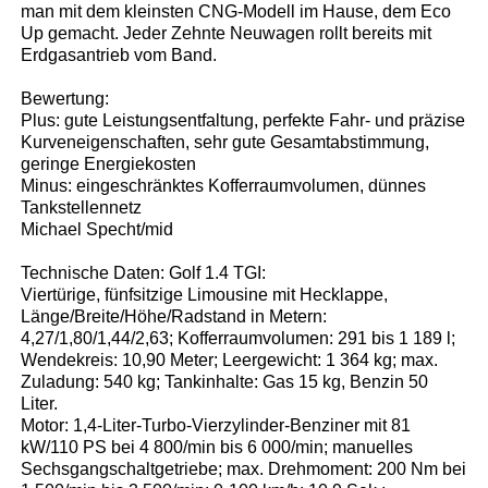
man mit dem kleinsten CNG-Modell im Hause, dem Eco
Up gemacht. Jeder Zehnte Neuwagen rollt bereits mit
Erdgasantrieb vom Band.
Bewertung:
Plus: gute Leistungsentfaltung, perfekte Fahr- und präzise
Kurveneigenschaften, sehr gute Gesamtabstimmung,
geringe Energiekosten
Minus: eingeschränktes Kofferraumvolumen, dünnes
Tankstellennetz
Michael Specht/mid
Technische Daten: Golf 1.4 TGI:
Viertürige, fünfsitzige Limousine mit Hecklappe,
Länge/Breite/Höhe/Radstand in Metern:
4,27/1,80/1,44/2,63; Kofferraumvolumen: 291 bis 1 189 l;
Wendekreis: 10,90 Meter; Leergewicht: 1 364 kg; max.
Zuladung: 540 kg; Tankinhalte: Gas 15 kg, Benzin 50
Liter.
Motor: 1,4-Liter-Turbo-Vierzylinder-Benziner mit 81
kW/110 PS bei 4 800/min bis 6 000/min; manuelles
Sechsgangschaltgetriebe; max. Drehmoment: 200 Nm bei