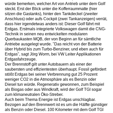
würde bemerken, welcher Art von Antrieb unter dem Golf
steckt. Erst der Blick unter die Kofferraummatte (hier
sitzen die Gastanks), hinter den Tankdeckel (zweiter
Anschluss) oder aufs Cockpit (zwei Tankanzeigen) verrät,
dass hier irgendetwas anders ist: Dieser Golf fährt mit
Erdgas. Erstmals integrierte Volkswagen damit die CNG-
Technik in seinen neu entwickelten modularen
Querbaukasten MQB, der von Beginn an für sämtliche
Antriebe ausgelegt wurde. "Das reicht von der Batterie
über Hybrid bis zum Turbo-Benziner, und eben auch für
Erdgas", sagt Jörg Worm, bei VW Leiter Applikationen
Erdgasfahrzeuge.
Der Brennstoff gilt unter Autobauern als einer der
saubersten und effizientesten überhaupt. Fossil gefördert
stößt Erdgas bei seiner Verbrennung gut 25 Prozent
weniger CO2 in die Atmosphäre als es Benzin oder
Diesel tun würde. Regenerativ gewonnen, zum Beispiel
als Biogas oder aus Windkraft, wird der Golf TGI sogar
zum klimaneutralen Öko-Streber.
Auch beim Thema Energie ist Erdgas unschlagbar.
Bezogen auf den Brennwert ist es um die Hälfte günstiger
als Benzin oder Diesel. 100 Kilometer mit dem Golf TGI