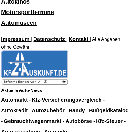
Autokinos
Motorsporttermine
Automuseen
Impressum
Datenschutz
Kontakt
|
|
| Alle Angaben
ohne Gewähr
Aktuelle Auto-News
Automarkt
Kfz-Versicherungsvergleich
-
-
Autokredit
Autozubehör
Handy
Bußgeldkatalog
-
-
-
Gebrauchtwagenmarkt
Autobörse
Kfz-Steuer
-
-
-
-
Autobewertung
Autoteile
-