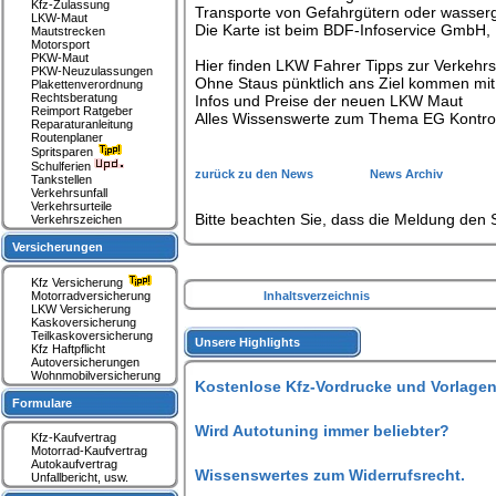
Kfz-Zulassung
Transporte von Gefahrgütern oder wasserg
LKW-Maut
Die Karte ist beim BDF-Infoservice GmbH, 
Mautstrecken
Motorsport
PKW-Maut
Hier finden LKW Fahrer Tipps zur Verkehr
PKW-Neuzulassungen
Ohne Staus pünktlich ans Ziel kommen mi
Plakettenverordnung
Rechtsberatung
Infos und Preise der neuen LKW Maut
Reimport Ratgeber
Alles Wissenswerte zum Thema EG Kontrol
Reparaturanleitung
Routenplaner
Spritsparen
Schulferien
zurück zu den News
News Archiv
Tankstellen
Verkehrsunfall
Verkehrsurteile
Bitte beachten Sie, dass die Meldung den S
Verkehrszeichen
Versicherungen
Kfz Versicherung
Motorradversicherung
Inhaltsverzeichnis
LKW Versicherung
Kaskoversicherung
Teilkaskoversicherung
Unsere Highlights
Kfz Haftpflicht
Autoversicherungen
Wohnmobilversicherung
Kostenlose Kfz-Vordrucke und Vorlagen
Formulare
Wird Autotuning immer beliebter?
Kfz-Kaufvertrag
Motorrad-Kaufvertrag
Autokaufvertrag
Wissenswertes zum Widerrufsrecht.
Unfallbericht, usw.