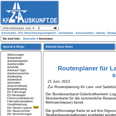
Automarkt
-
Kfz-Versicherungsvergleich
-
Autokredit
-
Autozubehör
-
Handy
-
Bußge
Sie sind hier:
Startseite
> Autonews
Spezial & Blogs
Aktuelle Auto-News
Abkürzungen
Autoankauf
Autobahngebühr
Autohersteller
Routenplaner für La
Autohöfe
Autokauf Tipps
s
Autokennzeichen
Autoleasing
Autolexikon
21 Juni, 2013
Autoseiten
Autovermietung
Zur Routenplanung für Last- und Sattelzü
Bußgeldkatalog
EU-Fahrzeuge
Der Bundesverband Güterkraftverkehr Logis
EU-Neuwagen
Streckenkarte für die sommerliche Reisezei
Führerscheinklassen
Fahrradroutenplaner
Mehrwertsteuer) bereit.
Gewährleistung
Kfz-Steuern sparen
Die großformatige Karte ist auf ihre Eignu
Kfz Steuerrechner
Kfz Versicherungen
Straßenbauverwaltungen erarbeitet word