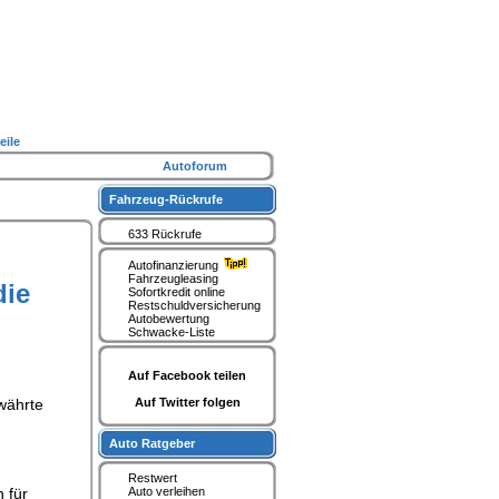
eile
Autoforum
Fahrzeug-Rückrufe
633 Rückrufe
Autofinanzierung
Fahrzeugleasing
die
Sofortkredit online
Restschuldversicherung
Autobewertung
Schwacke-Liste
Auf Facebook teilen
währte
Auf Twitter folgen
Auto Ratgeber
Restwert
 für
Auto verleihen