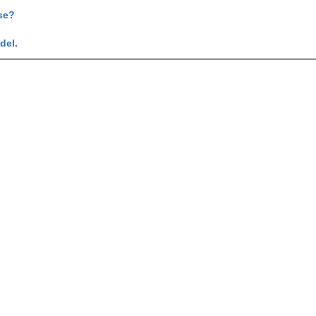
se?
del.