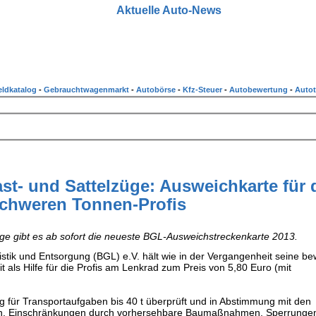
Aktuelle Auto-News
ldkatalog
-
Gebrauchtwagenmarkt
-
Autobörse
-
Kfz-Steuer
-
Autobewertung
-
Autot
st- und Sattelzüge: Ausweichkarte für 
chweren Tonnen-Profis
ge gibt es ab sofort die neueste BGL-Ausweichstreckenkarte 2013.
tik und Entsorgung (BGL) e.V. hält wie in der Vergangenheit seine be
t als Hilfe für die Profis am Lenkrad zum Preis von 5,80 Euro (mit
ng für Transportaufgaben bis 40 t überprüft und in Abstimmung mit den
en. Einschränkungen durch vorhersehbare Baumaßnahmen, Sperrungen