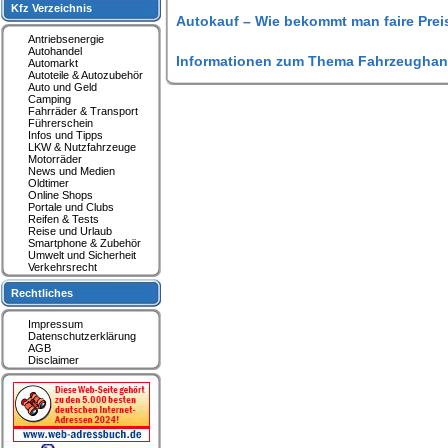
Kfz Verzeichnis
Autokauf – Wie bekommt man faire Prei
Antriebsenergie
Autohandel
Informationen zum Thema Fahrzeughan
Automarkt
Autoteile & Autozubehör
Auto und Geld
Camping
Fahrräder & Transport
Führerschein
Infos und Tipps
LKW & Nutzfahrzeuge
Motorräder
News und Medien
Oldtimer
Online Shops
Portale und Clubs
Reifen & Tests
Reise und Urlaub
Smartphone & Zubehör
Umwelt und Sicherheit
Verkehrsrecht
Rechtliches
Impressum
Datenschutzerklärung
AGB
Disclaimer