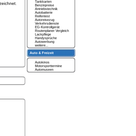
Tankkarten
zeichnet.
Benzinpreise
Antriebstechnik
Autobatterie
Reifentest
Autoreisezug
Verkehrsdienste
EG-Kontrollgerät
Routenplaner Vergleich
Lackpflege
Handysprüche
Autowerbung
weitere...
Auto & Freizeit
Autokinos
Motorsporttermine
Automuseen