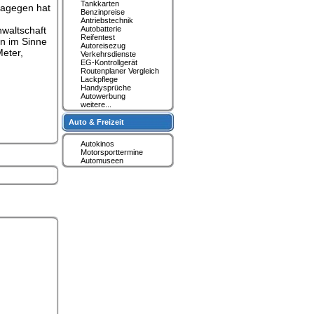
Tankkarten
Dagegen hat
Benzinpreise
Antriebstechnik
waltschaft
Autobatterie
Reifentest
en im Sinne
Autoreisezug
eter,
Verkehrsdienste
EG-Kontrollgerät
Routenplaner Vergleich
Lackpflege
Handysprüche
Autowerbung
weitere...
Auto & Freizeit
Autokinos
Motorsporttermine
Automuseen