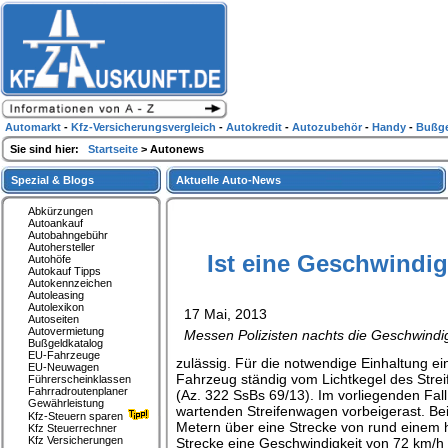
Automarkt
-
Kfz-Versicherungsvergleich
-
Autokredit
-
Autozubehör
-
Handy
-
Bußge
Sie sind hier:
Startseite
> Autonews
Spezial & Blogs
Aktuelle Auto-News
Abkürzungen
Autoankauf
Autobahngebühr
Autohersteller
Ist eine Geschwind
Autohöfe
Autokauf Tipps
Autokennzeichen
Autoleasing
Autolexikon
17 Mai, 2013
Autoseiten
Autovermietung
Messen Polizisten nachts die Geschwindig
Bußgeldkatalog
EU-Fahrzeuge
zulässig. Für die notwendige Einhaltung e
EU-Neuwagen
Fahrzeug ständig vom Lichtkegel des Strei
Führerscheinklassen
Fahrradroutenplaner
(Az. 322 SsBs 69/13). Im vorliegenden Fall
Gewährleistung
wartenden Streifenwagen vorbeigerast. Be
Kfz-Steuern sparen
Metern über eine Strecke von rund einem 
Kfz Steuerrechner
Kfz Versicherungen
Strecke eine Geschwindigkeit von 72 km/h a