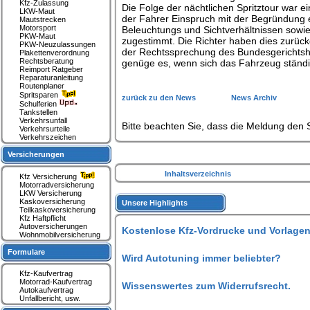
Kfz-Zulassung
Die Folge der nächtlichen Spritztour war 
LKW-Maut
der Fahrer Einspruch mit der Begründung 
Mautstrecken
Motorsport
Beleuchtungs und Sichtverhältnissen sowi
PKW-Maut
zugestimmt. Die Richter haben dies zurück
PKW-Neuzulassungen
der Rechtssprechung des Bundesgerichtsho
Plakettenverordnung
Rechtsberatung
genüge es, wenn sich das Fahrzeug ständi
Reimport Ratgeber
Reparaturanleitung
Routenplaner
Spritsparen
zurück zu den News
News Archiv
Schulferien
Tankstellen
Verkehrsunfall
Bitte beachten Sie, dass die Meldung den S
Verkehrsurteile
Verkehrszeichen
Versicherungen
Inhaltsverzeichnis
Kfz Versicherung
Motorradversicherung
LKW Versicherung
Kaskoversicherung
Unsere Highlights
Teilkaskoversicherung
Kfz Haftpflicht
Autoversicherungen
Kostenlose Kfz-Vordrucke und Vorlagen
Wohnmobilversicherung
Formulare
Wird Autotuning immer beliebter?
Kfz-Kaufvertrag
Motorrad-Kaufvertrag
Wissenswertes zum Widerrufsrecht.
Autokaufvertrag
Unfallbericht, usw.