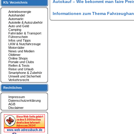
Autokauf – Wie bekommt man faire Prei
Kfz Verzeichnis
Antriebsenergie
Informationen zum Thema Fahrzeughan
Autohandel
Automarkt
Autoteile & Autozubehör
Auto und Geld
Camping
Fahrräder & Transport
Führerschein
Infos und Tipps
LKW & Nutzfahrzeuge
Motorräder
News und Medien
Oldtimer
Online Shops
Portale und Clubs
Reifen & Tests
Reise und Urlaub
Smartphone & Zubehör
Umwelt und Sicherheit
Verkehrsrecht
Rechtliches
Impressum
Datenschutzerklärung
AGB
Disclaimer