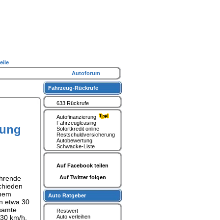
eile
Autoforum
Fahrzeug-Rückrufe
633 Rückrufe
Autofinanzierung
Fahrzeugleasing
mung
Sofortkredit online
Restschuldversicherung
Autobewertung
Schwacke-Liste
Auf Facebook teilen
ahrende
Auf Twitter folgen
schieden
inem
Auto Ratgeber
n etwa 30
esamte
Restwert
 30 km/h.
Auto verleihen