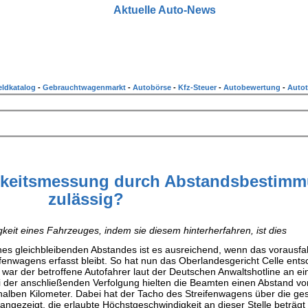
Aktuelle Auto-News
ldkatalog
-
Gebrauchtwagenmarkt
-
Autobörse
-
Kfz-Steuer
-
Autobewertung
-
Autot
igkeitsmessung durch Abstandsbestim
zulässig?
keit eines Fahrzeuges, indem sie diesem hinterherfahren, ist dies
ines gleichbleibenden Abstandes ist es ausreichend, wenn das vorausf
fenwagens erfasst bleibt. So hat nun das Oberlandesgericht Celle ent
 war der betroffene Autofahrer laut der Deutschen Anwaltshotline an e
i der anschließenden Verfolgung hielten die Beamten einen Abstand vo
halben Kilometer. Dabei hat der Tacho des Streifenwagens über die g
ngezeigt, die erlaubte Höchstgeschwindigkeit an dieser Stelle beträgt