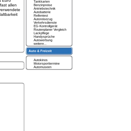
t Euro
Tankkarten
ast allen
Benzinpreise
Antriebstechnik
 verwendete
Autobatterie
altbarkeit
Reifentest
Autoreisezug
Verkehrsdienste
EG-Kontrollgerät
Routenplaner Vergleich
Lackpflege
Handysprüche
Autowerbung
weitere...
Auto & Freizeit
Autokinos
Motorsporttermine
Automuseen