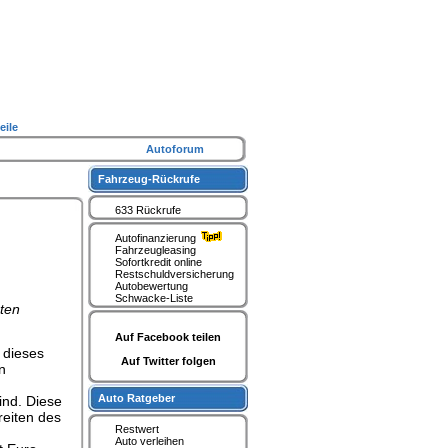
eile
Autoforum
Fahrzeug-Rückrufe
633 Rückrufe
Autofinanzierung
Fahrzeugleasing
Sofortkredit online
Restschuldversicherung
Autobewertung
Schwacke-Liste
mten
Auf Facebook teilen
 dieses
Auf Twitter folgen
n
Auto Ratgeber
ind. Diese
reiten des
Restwert
Auto verleihen