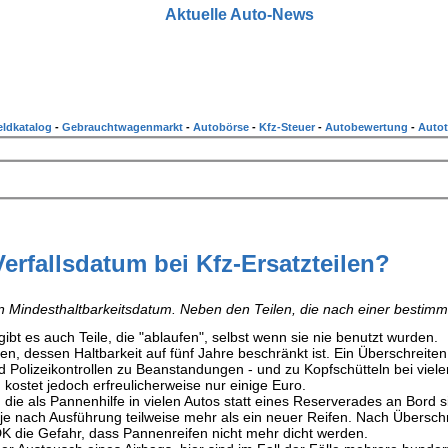
Aktuelle Auto-News
ldkatalog
-
Gebrauchtwagenmarkt
-
Autobörse
-
Kfz-Steuer
-
Autobewertung
-
Autot
Verfallsdatum bei Kfz-Ersatzteilen?
 ein Mindesthaltbarkeitsdatum. Neben den Teilen, die nach einer bestim
ibt es auch Teile, die "ablaufen", selbst wenn sie nie benutzt wurden.
en, dessen Haltbarkeit auf fünf Jahre beschränkt ist. Ein Überschreiten
Polizeikontrollen zu Beanstandungen - und zu Kopfschütteln bei viele
kostet jedoch erfreulicherweise nur einige Euro.
l, die als Pannenhilfe in vielen Autos statt eines Reserverades an Bord s
 je nach Ausführung teilweise mehr als ein neuer Reifen. Nach Übersch
 die Gefahr, dass Pannenreifen nicht mehr dicht werden.