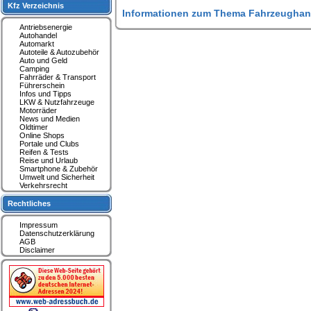
Kfz Verzeichnis
Informationen zum Thema Fahrzeughan
Antriebsenergie
Autohandel
Automarkt
Autoteile & Autozubehör
Auto und Geld
Camping
Fahrräder & Transport
Führerschein
Infos und Tipps
LKW & Nutzfahrzeuge
Motorräder
News und Medien
Oldtimer
Online Shops
Portale und Clubs
Reifen & Tests
Reise und Urlaub
Smartphone & Zubehör
Umwelt und Sicherheit
Verkehrsrecht
Rechtliches
Impressum
Datenschutzerklärung
AGB
Disclaimer