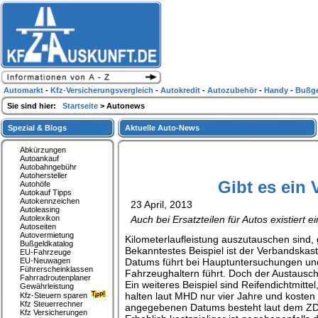
Automarkt
-
Kfz-Versicherungsvergleich
-
Autokredit
-
Autozubehör
-
Handy
-
Bußge
Sie sind hier:
Startseite
> Autonews
Spezial & Blogs
Aktuelle Auto-News
Abkürzungen
Autoankauf
Autobahngebühr
Autohersteller
Gibt es ein 
Autohöfe
Autokauf Tipps
Autokennzeichen
23 April, 2013
Autoleasing
Autolexikon
Auch bei Ersatzteilen für Autos existiert
Autoseiten
Autovermietung
Kilometerlaufleistung auszutauschen sind, g
Bußgeldkatalog
Bekanntestes Beispiel ist der Verbandskast
EU-Fahrzeuge
EU-Neuwagen
Datums führt bei Hauptuntersuchungen und 
Führerscheinklassen
Fahrzeughaltern führt. Doch der Austausch 
Fahrradroutenplaner
Ein weiteres Beispiel sind Reifendichtmitte
Gewährleistung
halten laut MHD nur vier Jahre und kosten
Kfz-Steuern sparen
Kfz Steuerrechner
angegebenen Datums besteht laut dem ZDK
Kfz Versicherungen