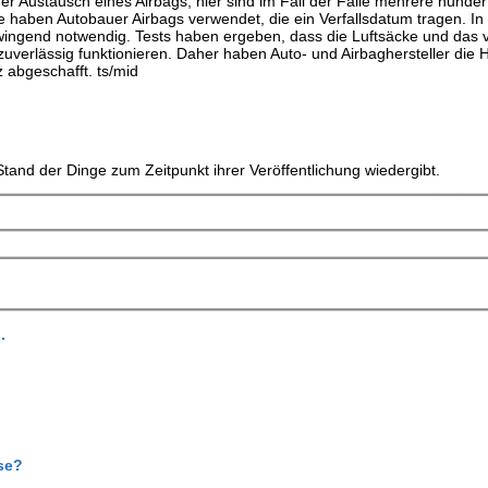
der Austausch eines Airbags, hier sind im Fall der Fälle mehrere hunder
 haben Autobauer Airbags verwendet, die ein Verfallsdatum tragen. In f
zwingend notwendig. Tests haben ergeben, dass die Luftsäcke und das
uverlässig funktionieren. Daher haben Auto- und Airbaghersteller die H
z abgeschafft. ts/mid
tand der Dinge zum Zeitpunkt ihrer Veröffentlichung wiedergibt.
.
se?