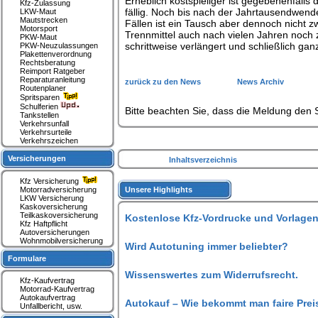
Erheblich kostspieliger ist gegebenenfalls 
Kfz-Zulassung
fällig. Noch bis nach der Jahrtausendwende
LKW-Maut
Mautstrecken
Fällen ist ein Tausch aber dennoch nicht 
Motorsport
Trennmittel auch nach vielen Jahren noch z
PKW-Maut
schrittweise verlängert und schließlich gan
PKW-Neuzulassungen
Plakettenverordnung
Rechtsberatung
Reimport Ratgeber
Reparaturanleitung
zurück zu den News
News Archiv
Routenplaner
Spritsparen
Schulferien
Bitte beachten Sie, dass die Meldung den S
Tankstellen
Verkehrsunfall
Verkehrsurteile
Verkehrszeichen
Versicherungen
Inhaltsverzeichnis
Kfz Versicherung
Motorradversicherung
Unsere Highlights
LKW Versicherung
Kaskoversicherung
Teilkaskoversicherung
Kostenlose Kfz-Vordrucke und Vorlagen
Kfz Haftpflicht
Autoversicherungen
Wohnmobilversicherung
Wird Autotuning immer beliebter?
Formulare
Wissenswertes zum Widerrufsrecht.
Kfz-Kaufvertrag
Motorrad-Kaufvertrag
Autokaufvertrag
Autokauf – Wie bekommt man faire Prei
Unfallbericht, usw.