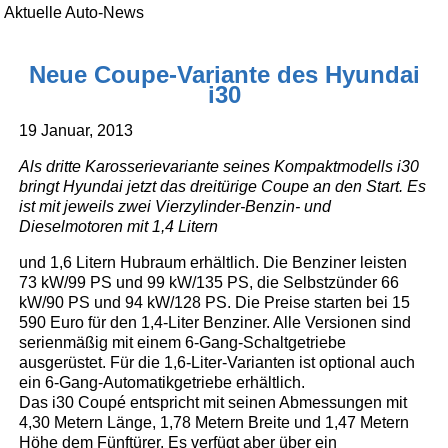
Aktuelle Auto-News
Neue Coupe-Variante des Hyundai
i30
19 Januar, 2013
Als dritte Karosserievariante seines Kompaktmodells i30
bringt Hyundai jetzt das dreitürige Coupe an den Start. Es
ist mit jeweils zwei Vierzylinder-Benzin- und
Dieselmotoren mit 1,4 Litern
und 1,6 Litern Hubraum erhältlich. Die Benziner leisten
73 kW/99 PS und 99 kW/135 PS, die Selbstzünder 66
kW/90 PS und 94 kW/128 PS. Die Preise starten bei 15
590 Euro für den 1,4-Liter Benziner. Alle Versionen sind
serienmäßig mit einem 6-Gang-Schaltgetriebe
ausgerüstet. Für die 1,6-Liter-Varianten ist optional auch
ein 6-Gang-Automatikgetriebe erhältlich.
Das i30 Coupé entspricht mit seinen Abmessungen mit
4,30 Metern Länge, 1,78 Metern Breite und 1,47 Metern
Höhe dem Fünftürer. Es verfügt aber über ein