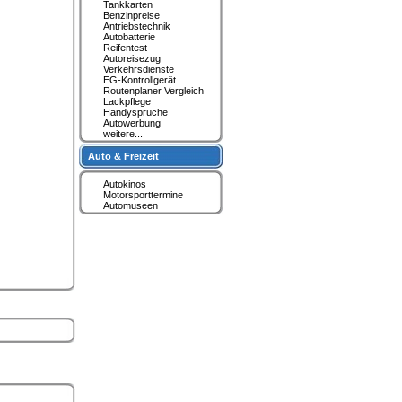
Tankkarten
Benzinpreise
Antriebstechnik
Autobatterie
Reifentest
Autoreisezug
Verkehrsdienste
EG-Kontrollgerät
Routenplaner Vergleich
Lackpflege
Handysprüche
Autowerbung
weitere...
Auto & Freizeit
Autokinos
Motorsporttermine
Automuseen