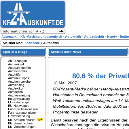
Automarkt
-
Kfz-Versicherungsvergleich
-
Autokredit
-
Autozubehör
-
Handy
-
Bußge
Sie sind hier:
Startseite
> Autonews
Spezial & Blogs
Aktuelle Auto-News
Abkürzungen
Autoankauf
Autobahngebühr
Autohersteller
80,6 % der Priva
Autohöfe
Autokauf Tipps
Autokennzeichen
16 Mai, 2007
Autoleasing
Autolexikon
80-Prozent-Marke bei der Handy-Ausstattu
Autoseiten
Haushalten in Deutschland erstmals die 8
Autovermietung
Bußgeldkatalog
Welt-Telekommunikationstages am 17. Mai
EU-Fahrzeuge
EU-Neuwagen
Mobiltelefon. Von 29,8% im Jahr 2000 is
Führerscheinklassen
Prozentpunkte gestiegen.
Fahrradroutenplaner
Gewährleistung
Damit besa?en nach den Ergebnissen der
Kfz-Steuern sparen
Kfz Steuerrechner
Wirtschaftsrechnungen die privaten Haush
Kfz Versicherungen