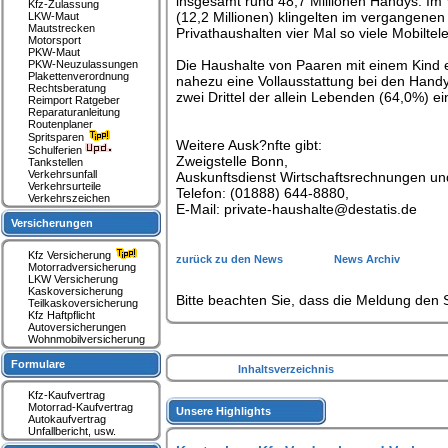
insgesamt rund 48,7 Millionen Handys. Im
Kfz-Zulassung
(12,2 Millionen) klingelten im vergangenen
LKW-Maut
Mautstrecken
Privathaushalten vier Mal so viele Mobiltel
Motorsport
PKW-Maut
Die Haushalte von Paaren mit einem Kind 
PKW-Neuzulassungen
Plakettenverordnung
nahezu eine Vollausstattung bei den Hand
Rechtsberatung
zwei Drittel der allein Lebenden (64,0%) e
Reimport Ratgeber
Reparaturanleitung
Routenplaner
Spritsparen
Weitere Ausk?nfte gibt:
Schulferien
Zweigstelle Bonn,
Tankstellen
Verkehrsunfall
Auskunftsdienst Wirtschaftsrechnungen un
Verkehrsurteile
Telefon: (01888) 644-8880,
Verkehrszeichen
E-Mail: private-haushalte@destatis.de
Versicherungen
Kfz Versicherung
zurück zu den News
News Archiv
Motorradversicherung
LKW Versicherung
Kaskoversicherung
Bitte beachten Sie, dass die Meldung den S
Teilkaskoversicherung
Kfz Haftpflicht
Autoversicherungen
Wohnmobilversicherung
Formulare
Inhaltsverzeichnis
Kfz-Kaufvertrag
Motorrad-Kaufvertrag
Unsere Highlights
Autokaufvertrag
Unfallbericht, usw.