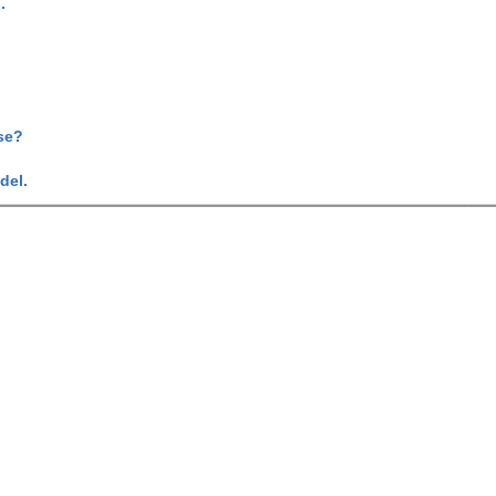
.
se?
del.