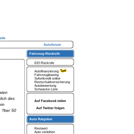
eile
Autoforum
Fahrzeug-Rückrufe
633 Rückrufe
Autofinanzierung
Fahrzeugleasing
Sofortkredit online
Restschuldversicherung
Autobewertung
Schwacke-Liste
aten
lich des
Auf Facebook teilen
ein
Auf Twitter folgen
m ?ber 50
Auto Ratgeber
Restwert
Auto verleihen