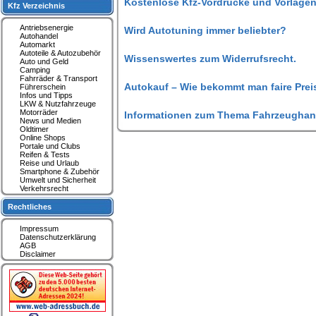
Kostenlose Kfz-Vordrucke und Vorlagen
Kfz Verzeichnis
Antriebsenergie
Wird Autotuning immer beliebter?
Autohandel
Automarkt
Autoteile & Autozubehör
Wissenswertes zum Widerrufsrecht.
Auto und Geld
Camping
Fahrräder & Transport
Autokauf – Wie bekommt man faire Prei
Führerschein
Infos und Tipps
LKW & Nutzfahrzeuge
Motorräder
Informationen zum Thema Fahrzeughan
News und Medien
Oldtimer
Online Shops
Portale und Clubs
Reifen & Tests
Reise und Urlaub
Smartphone & Zubehör
Umwelt und Sicherheit
Verkehrsrecht
Rechtliches
Impressum
Datenschutzerklärung
AGB
Disclaimer