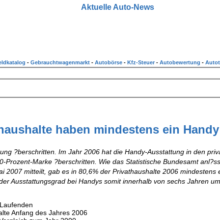
Aktuelle Auto-News
ldkatalog
-
Gebrauchtwagenmarkt
-
Autobörse
-
Kfz-Steuer
-
Autobewertung
-
Autot
thaushalte haben mindestens ein Handy
ng ?berschritten. Im Jahr 2006 hat die Handy-Ausstattung in den priv
0-Prozent-Marke ?berschritten. Wie das Statistische Bundesamt anl?ss
 2007 mitteilt, gab es in 80,6% der Privathaushalte 2006 mindestens 
t der Ausstattungsgrad bei Handys somit innerhalb von sechs Jahren u
 Laufenden
alte Anfang des Jahres 2006