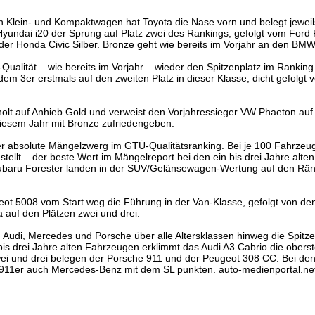
gen Klein- und Kompaktwagen hat Toyota die Nase vorn und belegt jewei
Hyundai i20 der Sprung auf Platz zwei des Rankings, gefolgt vom Ford 
 der Honda Civic Silber. Bronze geht wie bereits im Vorjahr an den BMW
-Qualität – wie bereits im Vorjahr – wieder den Spitzenplatz im Ranking
dem 3er erstmals auf den zweiten Platz in dieser Klasse, dicht gefolg
holt auf Anhieb Gold und verweist den Vorjahressieger VW Phaeton auf
diesem Jahr mit Bronze zufriedengeben.
 der absolute Mängelzwerg im GTÜ-Qualitätsranking. Bei je 100 Fahrzeu
tellt – der beste Wert im Mängelreport bei den ein bis drei Jahre alten
ubaru Forester landen in der SUV/Gelänsewagen-Wertung auf den Rä
t 5008 vom Start weg die Führung in der Van-Klasse, gefolgt von de
auf den Plätzen zwei und drei.
n Audi, Mercedes und Porsche über alle Altersklassen hinweg die Spitz
bis drei Jahre alten Fahrzeugen erklimmt das Audi A3 Cabrio die obers
wei und drei belegen der Porsche 911 und der Peugeot 308 CC. Bei den
11er auch Mercedes-Benz mit dem SL punkten. auto-medienportal.net/