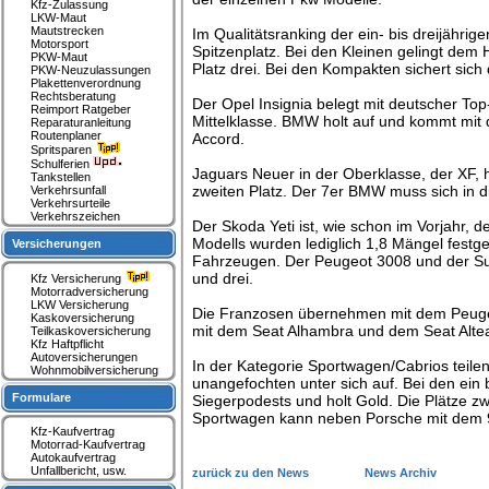
Kfz-Zulassung
LKW-Maut
Mautstrecken
Im Qualitätsranking der ein- bis dreijähri
Motorsport
Spitzenplatz. Bei den Kleinen gelingt dem 
PKW-Maut
Platz drei. Bei den Kompakten sichert sich
PKW-Neuzulassungen
Plakettenverordnung
Rechtsberatung
Der Opel Insignia belegt mit deutscher Top
Reimport Ratgeber
Mittelklasse. BMW holt auf und kommt mit 
Reparaturanleitung
Routenplaner
Accord.
Spritsparen
Schulferien
Jaguars Neuer in der Oberklasse, der XF, 
Tankstellen
zweiten Platz. Der 7er BMW muss sich in 
Verkehrsunfall
Verkehrsurteile
Verkehrszeichen
Der Skoda Yeti ist, wie schon im Vorjahr,
Modells wurden lediglich 1,8 Mängel festges
Versicherungen
Fahrzeugen. Der Peugeot 3008 und der S
und drei.
Kfz Versicherung
Motorradversicherung
LKW Versicherung
Die Franzosen übernehmen mit dem Peugeo
Kaskoversicherung
mit dem Seat Alhambra und dem Seat Altea 
Teilkaskoversicherung
Kfz Haftpflicht
Autoversicherungen
In der Kategorie Sportwagen/Cabrios teile
Wohnmobilversicherung
unangefochten unter sich auf. Bei den ein 
Formulare
Siegerpodests und holt Gold. Die Plätze z
Sportwagen kann neben Porsche mit dem 9
Kfz-Kaufvertrag
Motorrad-Kaufvertrag
Autokaufvertrag
Unfallbericht, usw.
zurück zu den News
News Archiv