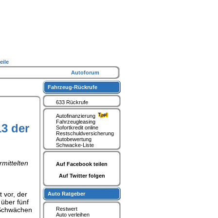
eile
Autoforum
Fahrzeug-Rückrufe
633 Rückrufe
Autofinanzierung
Fahrzeugleasing
3 der
Sofortkredit online
Restschuldversicherung
Autobewertung
Schwacke-Liste
mittelten
Auf Facebook teilen
Auf Twitter folgen
 vor, der
Auto Ratgeber
über fünf
 Schwächen
Restwert
Auto verleihen