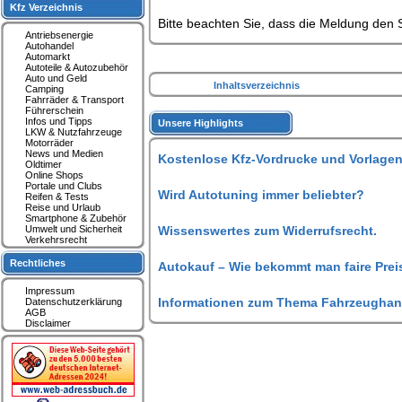
Kfz Verzeichnis
Bitte beachten Sie, dass die Meldung den S
Antriebsenergie
Autohandel
Automarkt
Autoteile & Autozubehör
Auto und Geld
Inhaltsverzeichnis
Camping
Fahrräder & Transport
Führerschein
Infos und Tipps
Unsere Highlights
LKW & Nutzfahrzeuge
Motorräder
News und Medien
Kostenlose Kfz-Vordrucke und Vorlagen
Oldtimer
Online Shops
Portale und Clubs
Wird Autotuning immer beliebter?
Reifen & Tests
Reise und Urlaub
Smartphone & Zubehör
Umwelt und Sicherheit
Wissenswertes zum Widerrufsrecht.
Verkehrsrecht
Rechtliches
Autokauf – Wie bekommt man faire Prei
Impressum
Informationen zum Thema Fahrzeughan
Datenschutzerklärung
AGB
Disclaimer