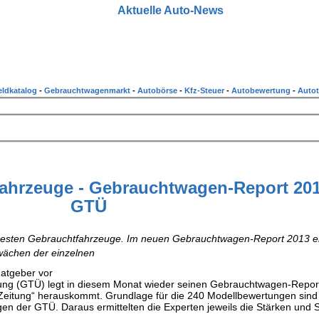
Aktuelle Auto-News
ldkatalog
-
Gebrauchtwagenmarkt
-
Autobörse
-
Kfz-Steuer
-
Autobewertung
-
Autot
fahrzeuge - Gebrauchtwagen-Report 201
GTÜ
r besten Gebrauchtfahrzeuge. Im neuen Gebrauchtwagen-Report 2013 er
hwächen der einzelnen
atgeber vor
ung (GTÜ) legt in diesem Monat wieder seinen Gebrauchtwagen-Report
 Zeitung“ herauskommt. Grundlage für die 240 Modellbewertungen sind 
en der GTÜ. Daraus ermittelten die Experten jeweils die Stärken und