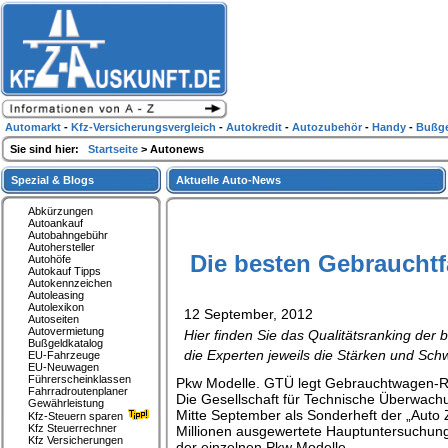
Automarkt
-
Kfz-Versicherungsvergleich
-
Autokredit
-
Autozubehör
-
Handy
-
Bußge
Sie sind hier:
Startseite
> Autonews
Spezial & Blogs
Aktuelle Auto-News
Abkürzungen
Autoankauf
Autobahngebühr
Autohersteller
Die besten Gebraucht
Autohöfe
Autokauf Tipps
Autokennzeichen
Autoleasing
Autolexikon
12 September, 2012
Autoseiten
Autovermietung
Hier finden Sie das Qualitätsranking de
Bußgeldkatalog
die Experten jeweils die Stärken und Sc
EU-Fahrzeuge
EU-Neuwagen
Führerscheinklassen
Pkw Modelle. GTÜ legt Gebrauchtwagen-R
Fahrradroutenplaner
Die Gesellschaft für Technische Überwach
Gewährleistung
Mitte September als Sonderheft der „Auto
Kfz-Steuern sparen
Kfz Steuerrechner
Millionen ausgewertete Hauptuntersuchung
Kfz Versicherungen
der einzelnen Pkw Modelle.