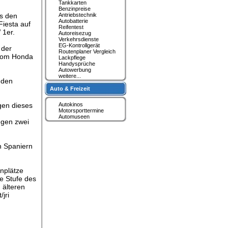
Tankkarten
Benzinpreise
ls den
Antriebstechnik
Autobatterie
Fiesta auf
Reifentest
 1er.
Autoreisezug
Verkehrsdienste
EG-Kontrollgerät
 der
Routenplaner Vergleich
t vom Honda
Lackpflege
Handysprüche
Autowerbung
weitere...
 den
Auto & Freizeit
gen dieses
Autokinos
Motorsporttermine
Automuseen
ngen zwei
n Spaniern
enplätze
te Stufe des
 älteren
jri