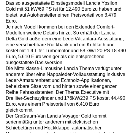
Das so ausgestattete Einstiegsmodell Lancia Ypsilon
Gold mit 51 kW/69 PS ist für 12.490 Euro zu haben und
bietet laut Autohersteller einen Preisvorteil von 3.479
Euro.
Je nach Modell kommen bei den Extended Comfort-
Modellen weitere Details hinzu. So erhält der Lancia
Delta Gold außerdem eine Leder/Alcantara-Ausstattung,
eine verschiebbare Rückbank und ein Kühlfach und
kostet mit 1,4-Liter-Turbomotor und 88 kW/120 PS 18 490
Euro, 5.610 Euro weniger als die entsprechend
ausgestattete Basisversion.
Die Mittelklasse-Limousine Lancia Thema verfügt unter
anderem über eine Nappaleder-Vollausstattung inklusive
Leder-Armaturenbrett und Echtholz-Applikationen,
beheizbare Sitze vorn und hinten sowie einer ganzen
Reihe Fahrassistenten. Der Thema Executive mit
Dreiliter-Sechszylinder und 176kW/239 PS kostet 44.490
Euro, was einem Preisvorteil von 6.410 Euro
gleichkommt.
Der Großraum-Van Lancia Voyager Gold kommt
serienmäßig unter anderem mit elektrischen
Schiebetüren und Heckklappe, automatischer