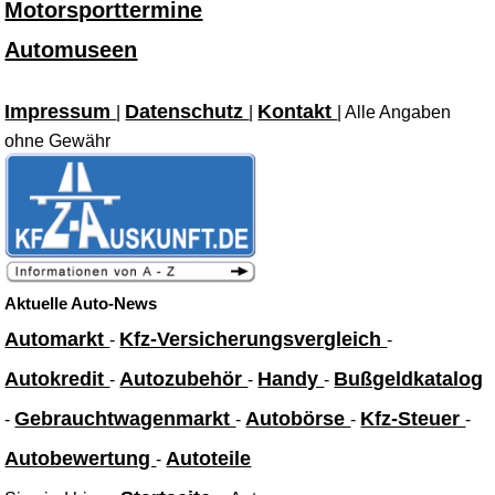
Motorsporttermine
Automuseen
Impressum
Datenschutz
Kontakt
|
|
| Alle Angaben
ohne Gewähr
Aktuelle Auto-News
Automarkt
Kfz-Versicherungsvergleich
-
-
Autokredit
Autozubehör
Handy
Bußgeldkatalog
-
-
-
Gebrauchtwagenmarkt
Autobörse
Kfz-Steuer
-
-
-
-
Autobewertung
Autoteile
-