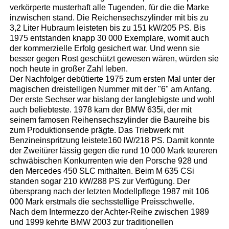
verkörperte musterhaft alle Tugenden, für die die Marke
inzwischen stand. Die Reichensechszylinder mit bis zu
3,2 Liter Hubraum leisteten bis zu 151 kW/205 PS. Bis
1975 entstanden knapp 30 000 Exemplare, womit auch
der kommerzielle Erfolg gesichert war. Und wenn sie
besser gegen Rost geschützt gewesen wären, würden sie
noch heute in großer Zahl leben.
Der Nachfolger debütierte 1975 zum ersten Mal unter der
magischen dreistelligen Nummer mit der "6" am Anfang.
Der erste Sechser war bislang der langlebigste und wohl
auch beliebteste. 1978 kam der BMW 635i, der mit
seinem famosen Reihensechszylinder die Baureihe bis
zum Produktionsende prägte. Das Triebwerk mit
Benzineinspritzung leistete160 lW/218 PS. Damit konnte
der Zweitürer lässig gegen die rund 10 000 Mark teureren
schwäbischen Konkurrenten wie den Porsche 928 und
den Mercedes 450 SLC mithalten. Beim M 635 CSi
standen sogar 210 kW/288 PS zur Verfügung. Der
übersprang nach der letzten Modellpflege 1987 mit 106
000 Mark erstmals die sechsstellige Preisschwelle.
Nach dem Intermezzo der Achter-Reihe zwischen 1989
und 1999 kehrte BMW 2003 zur traditionellen