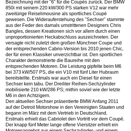
Bezeichnung mit der "6" für die Coupés zurück. Der BMW
850i mit seinem 220 kW/300 PS starken V12 war mehr
zweitürige Reiselimousine als sportliches Coupé
gewesen. Die Widerauferstehung des "Sechser" stammte
aus der Feder des damals umstrittenen Designers Chris
Bangles, dessen Kreationen sich vor allem durch einen
unproportionierten Heckabschluss auszeichneten. Der
versagte nicht zuletzt dem großen Münchner Coupe und
der entsprechenden Cabrio-Version bis 2010 jenen Chic,
der für einen Klassiker unverzichtbar ist. Den sportlichen
Charakter demonstrierte die Baureihe mit den
entsprechenden Motoren. Die Leistung gipfelte beim M6
bei 373 kW/507 PS, die ein V10 mit fünf Liter Hubraum
bereitstellte. Erstmals war auch ein Diesel für einen
Sechser kein tabu. Der Dreiliter Reihen-Sechzylinder
mobilisierte 210 kW/286 PS; mithin soviel wie der letzte
M6 in den Achtzigern.
Den aktuellen Sechser präsentierte BMW Anfang 2011
auf der Detroit Motorshow in den Vereinigten Staaten und
begann im März mit dem Vertrieb in Deutschland.
Erstmals erhielt das Cabriolet den Vortritt vor dem Coupé.
Der knapp fünf Meter lange offene Viersitzer erhielt ein
Motorenangebot aus einem Sechszylinder- und einem