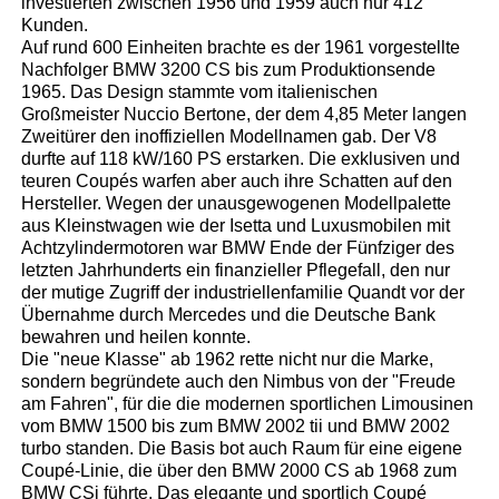
investierten zwischen 1956 und 1959 auch nur 412
Kunden.
Auf rund 600 Einheiten brachte es der 1961 vorgestellte
Nachfolger BMW 3200 CS bis zum Produktionsende
1965. Das Design stammte vom italienischen
Großmeister Nuccio Bertone, der dem 4,85 Meter langen
Zweitürer den inoffiziellen Modellnamen gab. Der V8
durfte auf 118 kW/160 PS erstarken. Die exklusiven und
teuren Coupés warfen aber auch ihre Schatten auf den
Hersteller. Wegen der unausgewogenen Modellpalette
aus Kleinstwagen wie der Isetta und Luxusmobilen mit
Achtzylindermotoren war BMW Ende der Fünfziger des
letzten Jahrhunderts ein finanzieller Pflegefall, den nur
der mutige Zugriff der industriellenfamilie Quandt vor der
Übernahme durch Mercedes und die Deutsche Bank
bewahren und heilen konnte.
Die "neue Klasse" ab 1962 rette nicht nur die Marke,
sondern begründete auch den Nimbus von der "Freude
am Fahren", für die die modernen sportlichen Limousinen
vom BMW 1500 bis zum BMW 2002 tii und BMW 2002
turbo standen. Die Basis bot auch Raum für eine eigene
Coupé-Linie, die über den BMW 2000 CS ab 1968 zum
BMW CSi führte. Das elegante und sportlich Coupé