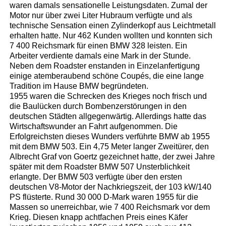
waren damals sensationelle Leistungsdaten. Zumal der
Motor nur über zwei Liter Hubraum verfügte und als
technische Sensation einen Zylinderkopf aus Leichtmetall
erhalten hatte. Nur 462 Kunden wollten und konnten sich
7 400 Reichsmark für einen BMW 328 leisten. Ein
Arbeiter verdiente damals eine Mark in der Stunde.
Neben dem Roadster enstanden in Einzelanfertigung
einige atemberaubend schöne Coupés, die eine lange
Tradition im Hause BMW begründeten.
1955 waren die Schrecken des Krieges noch frisch und
die Baulücken durch Bombenzerstörungen in den
deutschen Städten allgegenwärtig. Allerdings hatte das
Wirtschaftswunder an Fahrt aufgenommen. Die
Erfolgreichsten dieses Wunders verführte BMW ab 1955
mit dem BMW 503. Ein 4,75 Meter langer Zweitürer, den
Albrecht Graf von Goertz gezeichnet hatte, der zwei Jahre
später mit dem Roadster BMW 507 Unsterblichkeit
erlangte. Der BMW 503 verfügte über den ersten
deutschen V8-Motor der Nachkriegszeit, der 103 kW/140
PS flüsterte. Rund 30 000 D-Mark waren 1955 für die
Massen so unerreichbar, wie 7 400 Reichsmark vor dem
Krieg. Diesen knapp achtfachen Preis eines Käfer