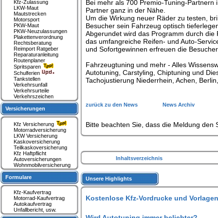
Bei mehr als 700 Premio-Tuning-Partnern i
Kfz-Zulassung
LKW-Maut
Partner ganz in der Nähe.
Mautstrecken
Um die Wirkung neuer Räder zu testen, bri
Motorsport
Besucher sein Fahrzeug optisch tieferlege
PKW-Maut
PKW-Neuzulassungen
Abgerundet wird das Programm durch die P
Plakettenverordnung
das umfangreiche Reifen- und Auto-Servic
Rechtsberatung
und Sofortgewinnen erfreuen die Besucher
Reimport Ratgeber
Reparaturanleitung
Routenplaner
Fahrzeugtuning und mehr - Alles Wissen
Spritsparen
Autotuning, Carstyling, Chiptuning und Die
Schulferien
Tankstellen
Tachojustierung Niederrhein, Achen, Berl
Verkehrsunfall
Verkehrsurteile
Verkehrszeichen
zurück zu den News
News Archiv
Versicherungen
Bitte beachten Sie, dass die Meldung den S
Kfz Versicherung
Motorradversicherung
LKW Versicherung
Kaskoversicherung
Teilkaskoversicherung
Kfz Haftpflicht
Inhaltsverzeichnis
Autoversicherungen
Wohnmobilversicherung
Formulare
Unsere Highlights
Kfz-Kaufvertrag
Kostenlose Kfz-Vordrucke und Vorlagen
Motorrad-Kaufvertrag
Autokaufvertrag
Unfallbericht, usw.
Wird Autotuning immer beliebter?