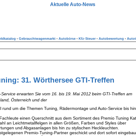
Aktuelle Auto-News
ldkatalog
-
Gebrauchtwagenmarkt
-
Autobörse
-
Kfz-Steuer
-
Autobewertung
-
Autot
ning: 31. Wörthersee GTI-Treffen
Service erwarten Sie vom 16. bis 19. Mai 2012 beim GTI-Treffen am
and, Österreich und der
ll rund um die Themen Tuning, Rädermontage und Auto-Service bis hin
e Fachleute einen Querschnitt aus dem Sortiment des Premio Tuning Ka
l an Leichtmetallfelgen in allen Größen, Farben und Styles über
ungen und Abgasanlagen bis hin zu stylischen Heckleuchten.
stgelegenen Premio-Tuning-Partner geschickt und dort sofort eingebau