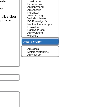
enter
Tankkarten
Benzinpreise
Antriebstechnik
er
Autobatterie
Reifentest
Autoreisezug
 alles über
Verkehrsdienste
hpreisen
EG-Kontrollgerät
Routenplaner Vergleich
Lackpflege
Handysprüche
Autowerbung
weitere...
Auto & Freizeit
Autokinos
Motorsporttermine
Automuseen