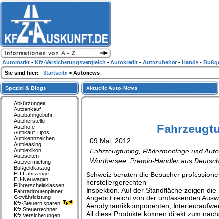
Automarkt
-
Kfz-Versicherungsvergleich
-
Autokredit
-
Autozubehör
-
Handy
-
Bußge
Sie sind hier:
Startseite
> Autonews
Spezial & Blogs
Aktuelle Auto-News
Abkürzungen
Autoankauf
Autobahngebühr
Autohersteller
Fahrzeugtu
Autohöfe
Autokauf Tipps
Autokennzeichen
09 Mai, 2012
Autoleasing
Autolexikon
Fahrzeugtuning, Rädermontage und Auto-
Autoseiten
Wörthersee. Premio-Händler aus Deutschl
Autovermietung
Bußgeldkatalog
EU-Fahrzeuge
Schweiz beraten die Besucher professione
EU-Neuwagen
herstellergerechten
Führerscheinklassen
Inspektion. Auf der Standfläche zeigen di
Fahrradroutenplaner
Gewährleistung
Angebot reicht von der umfassenden Auswah
Kfz-Steuern sparen
Aerodynamikkomponenten, Interieuraufwert
Kfz Steuerrechner
All diese Produkte können direkt zum näch
Kfz Versicherungen