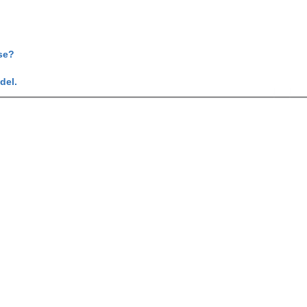
se?
del.