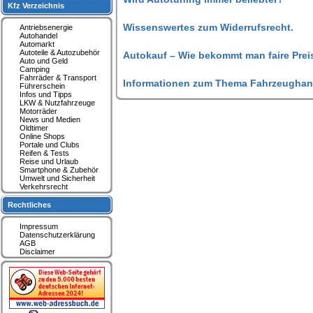
Kfz Verzeichnis
Wissenswertes zum Widerrufsrecht.
Antriebsenergie
Autohandel
Automarkt
Autoteile & Autozubehör
Autokauf – Wie bekommt man faire Prei
Auto und Geld
Camping
Fahrräder & Transport
Informationen zum Thema Fahrzeughan
Führerschein
Infos und Tipps
LKW & Nutzfahrzeuge
Motorräder
News und Medien
Oldtimer
Online Shops
Portale und Clubs
Reifen & Tests
Reise und Urlaub
Smartphone & Zubehör
Umwelt und Sicherheit
Verkehrsrecht
Rechtliches
Impressum
Datenschutzerklärung
AGB
Disclaimer