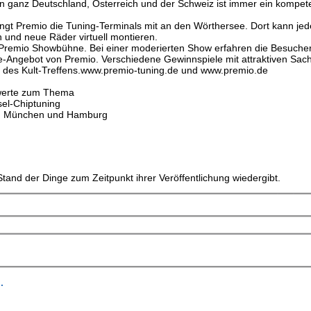
n ganz Deutschland, Österreich und der Schweiz ist immer ein kompet
ngt Premio die Tuning-Terminals mit an den Wörthersee. Dort kann jed
n und neue Räder virtuell montieren.
remio Showbühne. Bei einer moderierten Show erfahren die Besucher
e-Angebot von Premio. Verschiedene Gewinnspiele mit attraktiven Sac
 des Kult-Treffens.www.premio-tuning.de und www.premio.de
swerte zum Thema
sel-Chiptuning
in, München und Hamburg
tand der Dinge zum Zeitpunkt ihrer Veröffentlichung wiedergibt.
.