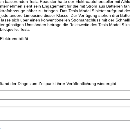
n basierenden Tesla Roadster hatte der Elektroautohersteller mit Athl
ternehmen sieht sein Engagement für die mit Strom aus Batterien fa
ktrofahrzeuge näher zu bringen. Das Tesla Model S bietet aufgrund de
ede andere Limousine dieser Klasse. Zur Verfügung stehen drei Batte
ie lasse sich über einen konventionellen Stromanschluss mit der Schnell
Unter günstigen Umständen betrage die Reichweite des Tesla Model S k
Bildquelle: Tesla
lektromobilität:
tand der Dinge zum Zeitpunkt ihrer Veröffentlichung wiedergibt.
.