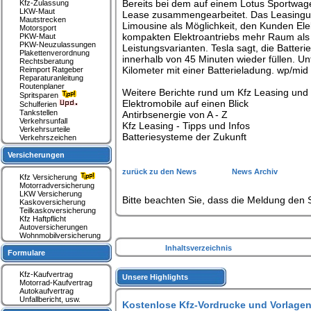
Bereits bei dem auf einem Lotus Sportwage
Kfz-Zulassung
LKW-Maut
Lease zusammengearbeitet. Das Leasingun
Mautstrecken
Limousine als Möglichkeit, den Kunden Ele
Motorsport
kompakten Elektroantriebs mehr Raum als j
PKW-Maut
PKW-Neuzulassungen
Leistungsvarianten. Tesla sagt, die Batter
Plakettenverordnung
innerhalb von 45 Minuten wieder füllen. 
Rechtsberatung
Kilometer mit einer Batterieladung. wp/mid 
Reimport Ratgeber
Reparaturanleitung
Routenplaner
Weitere Berichte rund um Kfz Leasing und E
Spritsparen
Elektromobile auf einen Blick
Schulferien
Tankstellen
Antirbsenergie von A - Z
Verkehrsunfall
Kfz Leasing - Tipps und Infos
Verkehrsurteile
Batteriesysteme der Zukunft
Verkehrszeichen
Versicherungen
zurück zu den News
News Archiv
Kfz Versicherung
Motorradversicherung
LKW Versicherung
Bitte beachten Sie, dass die Meldung den S
Kaskoversicherung
Teilkaskoversicherung
Kfz Haftpflicht
Autoversicherungen
Wohnmobilversicherung
Inhaltsverzeichnis
Formulare
Kfz-Kaufvertrag
Unsere Highlights
Motorrad-Kaufvertrag
Autokaufvertrag
Unfallbericht, usw.
Kostenlose Kfz-Vordrucke und Vorlagen