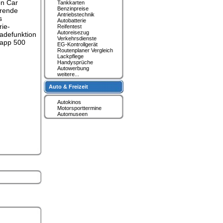
on Car
Tankkarten
Benzinpreise
hrende
Antriebstechnik
s
Autobatterie
rie-
Reifentest
Autoreisezug
ladefunktion
Verkehrsdienste
napp 500
EG-Kontrollgerät
Routenplaner Vergleich
Lackpflege
Handysprüche
Autowerbung
weitere...
Auto & Freizeit
Autokinos
Motorsporttermine
Automuseen