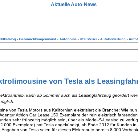
Aktuelle Auto-News
ldkatalog
-
Gebrauchtwagenmarkt
-
Autobörse
-
Kfz-Steuer
-
Autobewertung
-
Autot
ktrolimousine von Tesla als Leasingfah
Elektroantrieb, kann ab Sommer auch als Leasingfahrzeug geordert wer
möglich.
ine von Tesla Motors aus Kalifornien elektrisiert die Branche: Wie nu
g-Agentur Athlon Car Lease 150 Exemplare der rein elektrisch fahrenden
 Kunden sehr frühzeitig möglich sein, über ein Model-S-Leasing zu verfü
 (2 000 Exemplare) hat Tesla angekündigt, ab Ende 2012 für Kunden in
Angaben von Tesla seien für dieses Elektroauto bereits 8 000 Vorbest