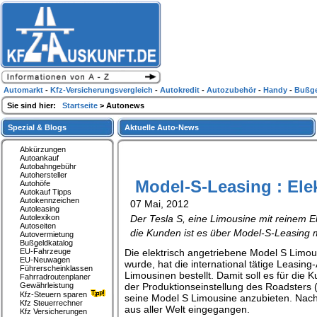
Automarkt
-
Kfz-Versicherungsvergleich
-
Autokredit
-
Autozubehör
-
Handy
-
Bußge
Sie sind hier:
Startseite
> Autonews
Spezial & Blogs
Aktuelle Auto-News
Abkürzungen
Autoankauf
Autobahngebühr
Autohersteller
Model-S-Leasing : Ele
Autohöfe
Autokauf Tipps
Autokennzeichen
07 Mai, 2012
Autoleasing
Autolexikon
Der Tesla S, eine Limousine mit reinem 
Autoseiten
die Kunden ist es über Model-S-Leasing 
Autovermietung
Bußgeldkatalog
EU-Fahrzeuge
Die elektrisch angetriebene Model S Limous
EU-Neuwagen
wurde, hat die international tätige Leasin
Führerscheinklassen
Limousinen bestellt. Damit soll es für die
Fahrradroutenplaner
Gewährleistung
der Produktionseinstellung des Roadsters
Kfz-Steuern sparen
seine Model S Limousine anzubieten. Nach 
Kfz Steuerrechner
aus aller Welt eingegangen.
Kfz Versicherungen