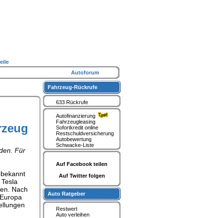
eile
Autoforum
Fahrzeug-Rückrufe
633 Rückrufe
Autofinanzierung
Fahrzeugleasing
rzeug
Sofortkredit online
Restschuldversicherung
Autobewertung
Schwacke-Liste
den. Für
Auf Facebook teilen
n bekannt
Auf Twitter folgen
 Tesla
gen. Nach
Auto Ratgeber
 Europa
ellungen
Restwert
Auto verleihen