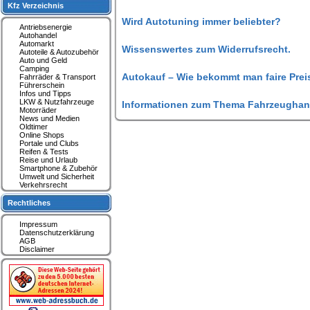
Kfz Verzeichnis
Wird Autotuning immer beliebter?
Antriebsenergie
Autohandel
Automarkt
Wissenswertes zum Widerrufsrecht.
Autoteile & Autozubehör
Auto und Geld
Camping
Autokauf – Wie bekommt man faire Prei
Fahrräder & Transport
Führerschein
Infos und Tipps
LKW & Nutzfahrzeuge
Informationen zum Thema Fahrzeughan
Motorräder
News und Medien
Oldtimer
Online Shops
Portale und Clubs
Reifen & Tests
Reise und Urlaub
Smartphone & Zubehör
Umwelt und Sicherheit
Verkehrsrecht
Rechtliches
Impressum
Datenschutzerklärung
AGB
Disclaimer