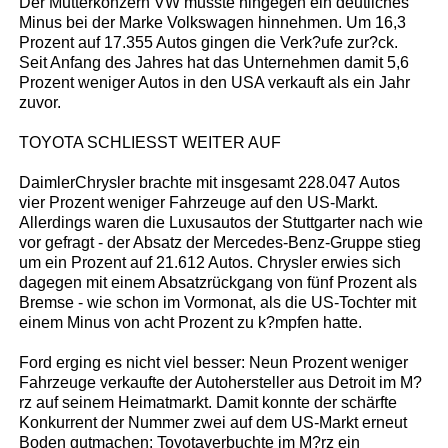
Der Mutterkonzern VW musste hingegen ein deutliches
Minus bei der Marke Volkswagen hinnehmen. Um 16,3
Prozent auf 17.355 Autos gingen die Verk?ufe zur?ck.
Seit Anfang des Jahres hat das Unternehmen damit 5,6
Prozent weniger Autos in den USA verkauft als ein Jahr
zuvor.
TOYOTA SCHLIESST WEITER AUF
DaimlerChrysler brachte mit insgesamt 228.047 Autos
vier Prozent weniger Fahrzeuge auf den US-Markt.
Allerdings waren die Luxusautos der Stuttgarter nach wie
vor gefragt - der Absatz der Mercedes-Benz-Gruppe stieg
um ein Prozent auf 21.612 Autos. Chrysler erwies sich
dagegen mit einem Absatzrückgang von fünf Prozent als
Bremse - wie schon im Vormonat, als die US-Tochter mit
einem Minus von acht Prozent zu k?mpfen hatte.
Ford erging es nicht viel besser: Neun Prozent weniger
Fahrzeuge verkaufte der Autohersteller aus Detroit im M?
rz auf seinem Heimatmarkt. Damit konnte der schärfte
Konkurrent der Nummer zwei auf dem US-Markt erneut
Boden gutmachen: Toyotaverbuchte im M?rz ein