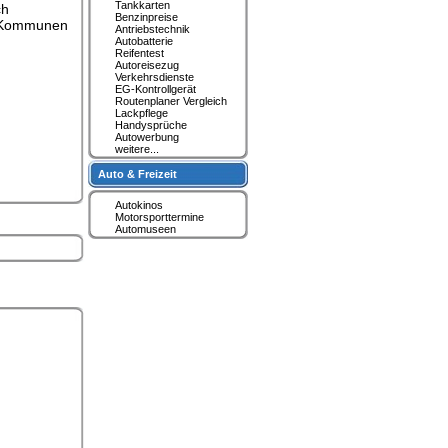
Tankkarten
ch
Benzinpreise
en Kommunen
Antriebstechnik
Autobatterie
Reifentest
Autoreisezug
Verkehrsdienste
EG-Kontrollgerät
Routenplaner Vergleich
Lackpflege
Handysprüche
Autowerbung
weitere...
Auto & Freizeit
Autokinos
Motorsporttermine
Automuseen