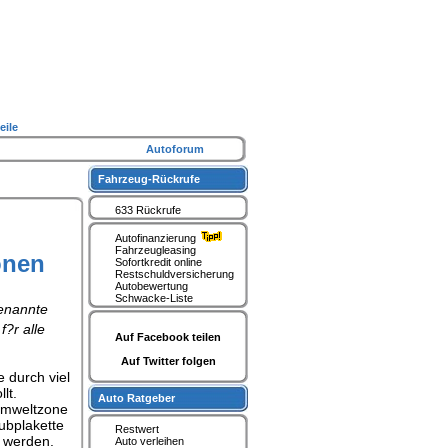
eile
Autoforum
Fahrzeug-Rückrufe
633 Rückrufe
Autofinanzierung
Fahrzeugleasing
onen
Sofortkredit online
Restschuldversicherung
Autobewertung
Schwacke-Liste
genannte
?r alle
Auf Facebook teilen
Auf Twitter folgen
e durch viel
lt.
Auto Ratgeber
 Umweltzone
ubplakette
Restwert
 werden.
Auto verleihen