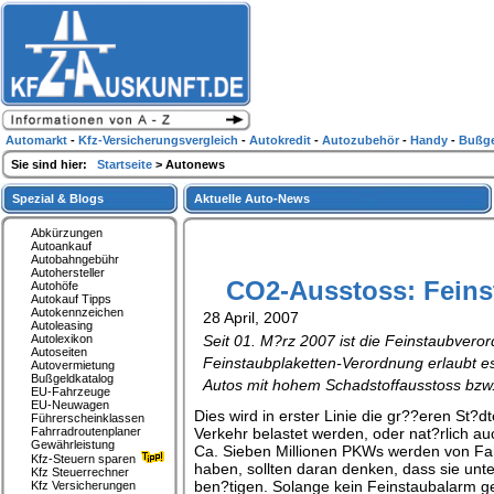
Automarkt
-
Kfz-Versicherungsvergleich
-
Autokredit
-
Autozubehör
-
Handy
-
Bußge
Sie sind hier:
Startseite
> Autonews
Spezial & Blogs
Aktuelle Auto-News
Abkürzungen
Autoankauf
Autobahngebühr
Autohersteller
CO2-Ausstoss: Feins
Autohöfe
Autokauf Tipps
Autokennzeichen
28 April, 2007
Autoleasing
Autolexikon
Seit 01. M?rz 2007 ist die Feinstaubvero
Autoseiten
Feinstaubplaketten-Verordnung erlaubt e
Autovermietung
Bußgeldkatalog
Autos mit hohem Schadstoffausstoss bz
EU-Fahrzeuge
EU-Neuwagen
Dies wird in erster Linie die gr??eren St?dt
Führerscheinklassen
Fahrradroutenplaner
Verkehr belastet werden, oder nat?rlich au
Gewährleistung
Ca. Sieben Millionen PKWs werden von Fah
Kfz-Steuern sparen
haben, sollten daran denken, dass sie unt
Kfz Steuerrechner
ben?tigen. Solange kein Feinstaubalarm g
Kfz Versicherungen