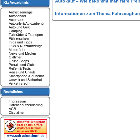
Autokauf – Wie bekommt man faire Prei
Kfz Verzeichnis
Antriebsenergie
Informationen zum Thema Fahrzeughan
Autohandel
Automarkt
Autoteile & Autozubehör
Auto und Geld
Camping
Fahrräder & Transport
Führerschein
Infos und Tipps
LKW & Nutzfahrzeuge
Motorräder
News und Medien
Oldtimer
Online Shops
Portale und Clubs
Reifen & Tests
Reise und Urlaub
Smartphone & Zubehör
Umwelt und Sicherheit
Verkehrsrecht
Rechtliches
Impressum
Datenschutzerklärung
AGB
Disclaimer