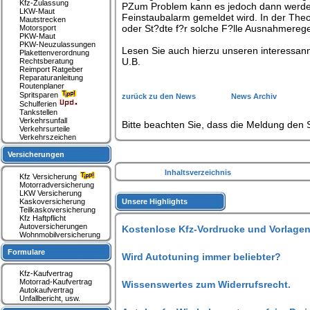
Kfz-Zulassung
PZum Problem kann es jedoch dann werden,
LKW-Maut
Feinstaubalarm gemeldet wird. In der The
Mautstrecken
oder St?dte f?r solche F?lle Ausnahmerege
Motorsport
PKW-Maut
PKW-Neuzulassungen
Lesen Sie auch hierzu unseren interessan
Plakettenverordnung
U.B.
Rechtsberatung
Reimport Ratgeber
Reparaturanleitung
Routenplaner
Spritsparen
zurück zu den News
News Archiv
Schulferien
Tankstellen
Verkehrsunfall
Bitte beachten Sie, dass die Meldung den S
Verkehrsurteile
Verkehrszeichen
Versicherungen
Inhaltsverzeichnis
Kfz Versicherung
Motorradversicherung
LKW Versicherung
Kaskoversicherung
Unsere Highlights
Teilkaskoversicherung
Kfz Haftpflicht
Autoversicherungen
Kostenlose Kfz-Vordrucke und Vorlagen
Wohnmobilversicherung
Formulare
Wird Autotuning immer beliebter?
Kfz-Kaufvertrag
Motorrad-Kaufvertrag
Wissenswertes zum Widerrufsrecht.
Autokaufvertrag
Unfallbericht, usw.