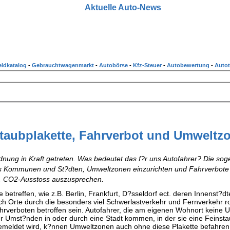
Aktuelle Auto-News
ldkatalog
-
Gebrauchtwagenmarkt
-
Autobörse
-
Kfz-Steuer
-
Autobewertung
-
Autot
taubplakette, Fahrverbot und Umweltz
rdnung in Kraft getreten. Was bedeutet das f?r uns Autofahrer? Die so
s Kommunen und St?dten, Umweltzonen einzurichten und Fahrverbote f
w. CO2-Ausstoss auszusprechen.
e betreffen, wie z.B. Berlin, Frankfurt, D?sseldorf ect. deren Innenst?dt
ch Orte durch die besonders viel Schwerlastverkehr und Fernverkehr rol
rverboten betroffen sein. Autofahrer, die am eigenen Wohnort keine
er Umst?nden in oder durch eine Stadt kommen, in der sie eine Feinsta
emeldet wird, k?nnen Umweltzonen auch ohne diese Plakette befahren