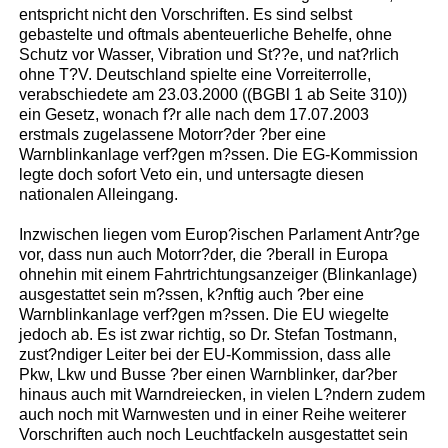
entspricht nicht den Vorschriften. Es sind selbst
gebastelte und oftmals abenteuerliche Behelfe, ohne
Schutz vor Wasser, Vibration und St??e, und nat?rlich
ohne T?V. Deutschland spielte eine Vorreiterrolle,
verabschiedete am 23.03.2000 ((BGBl 1 ab Seite 310))
ein Gesetz, wonach f?r alle nach dem 17.07.2003
erstmals zugelassene Motorr?der ?ber eine
Warnblinkanlage verf?gen m?ssen. Die EG-Kommission
legte doch sofort Veto ein, und untersagte diesen
nationalen Alleingang.
Inzwischen liegen vom Europ?ischen Parlament Antr?ge
vor, dass nun auch Motorr?der, die ?berall in Europa
ohnehin mit einem Fahrtrichtungsanzeiger (Blinkanlage)
ausgestattet sein m?ssen, k?nftig auch ?ber eine
Warnblinkanlage verf?gen m?ssen. Die EU wiegelte
jedoch ab. Es ist zwar richtig, so Dr. Stefan Tostmann,
zust?ndiger Leiter bei der EU-Kommission, dass alle
Pkw, Lkw und Busse ?ber einen Warnblinker, dar?ber
hinaus auch mit Warndreiecken, in vielen L?ndern zudem
auch noch mit Warnwesten und in einer Reihe weiterer
Vorschriften auch noch Leuchtfackeln ausgestattet sein