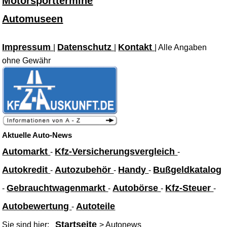
Motorsporttermine
Automuseen
Impressum
Datenschutz
Kontakt
|
|
| Alle Angaben
ohne Gewähr
Aktuelle Auto-News
Automarkt
Kfz-Versicherungsvergleich
-
-
Autokredit
Autozubehör
Handy
Bußgeldkatalog
-
-
-
Gebrauchtwagenmarkt
Autobörse
Kfz-Steuer
-
-
-
-
Autobewertung
Autoteile
-
Startseite
Sie sind hier:
> Autonews