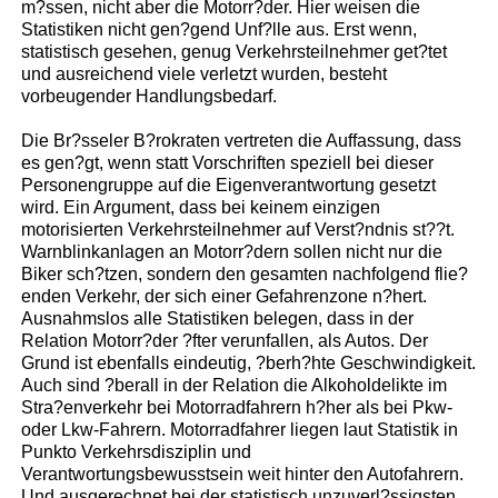
m?ssen, nicht aber die Motorr?der. Hier weisen die
Statistiken nicht gen?gend Unf?lle aus. Erst wenn,
statistisch gesehen, genug Verkehrsteilnehmer get?tet
und ausreichend viele verletzt wurden, besteht
vorbeugender Handlungsbedarf.
Die Br?sseler B?rokraten vertreten die Auffassung, dass
es gen?gt, wenn statt Vorschriften speziell bei dieser
Personengruppe auf die Eigenverantwortung gesetzt
wird. Ein Argument, dass bei keinem einzigen
motorisierten Verkehrsteilnehmer auf Verst?ndnis st??t.
Warnblinkanlagen an Motorr?dern sollen nicht nur die
Biker sch?tzen, sondern den gesamten nachfolgend flie?
enden Verkehr, der sich einer Gefahrenzone n?hert.
Ausnahmslos alle Statistiken belegen, dass in der
Relation Motorr?der ?fter verunfallen, als Autos. Der
Grund ist ebenfalls eindeutig, ?berh?hte Geschwindigkeit.
Auch sind ?berall in der Relation die Alkoholdelikte im
Stra?enverkehr bei Motorradfahrern h?her als bei Pkw-
oder Lkw-Fahrern. Motorradfahrer liegen laut Statistik in
Punkto Verkehrsdisziplin und
Verantwortungsbewusstsein weit hinter den Autofahrern.
Und ausgerechnet bei der statistisch unzuverl?ssigsten