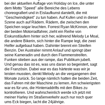
bei der aktuellen Auflage von Holiday on Ice, die unter
dem Motto "Speed" alle Bereiche des Lebens
choreografiert und in Eislaufkunst darstellt, die mit
"Geschwindigkeit" zu tun haben. Auf Kufen und in dieser
Szene auch auf Rädern. Rädern, die zwischen den
Speichen sogar leuchten. Forrest Ryan McKinnon, einer
der beiden Motorradfahrer, zieht ein Reihe von
Eiskunstläufern hinter sich her, während Melody Le Moal,
die andere Bikerin, sich hinter die Rampe legt, die zwei
Helfer aufgebaut haben. Dahinter brennt ein Streifen
Benzin. Der Australier nimmt Anlauf und springt über
seine Kameradin und durch den Flammenstreifen.
Funken stieben aus der rampe, das Publikum jubelt.
Und genau das ist es, was uns daran so begeistert, sagt
die Französin. Dabei war es das härteste was wir je
leisten mussten, denkt Melody an die vergangenen drei
Monate zurück. So lange nämlich hatten die beiden Zeit,
das Fahren mit der Maschine zu lernen. Am schwierigsten
war es für uns, die Hinterraddrifts mit den Bikes zu
kontrollieren. Und wahrscheinlich werde ich jetzt mit
meiner Harley im Straßenverkehr auch nur noch quer
ums Eck biegen, lacht die 24jährige.