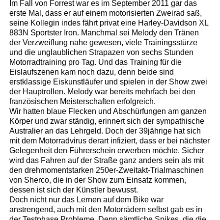
Im Fall von Forrest war es im September 2011 gar das
erste Mal, dass er auf einem motorisierten Zweirad saß,
seine Kollegin indes fährt privat eine Harley-Davidson XL
883N Sportster Iron. Manchmal sei Melody den Tränen
der Verzweiflung nahe gewesen, viele Trainingsstürze
und die unglaublichen Strapazen von sechs Stunden
Motorradtraining pro Tag. Und das Training für die
Eislaufszenen kam noch dazu, denn beide sind
erstklassige Eiskunstläufer und spielen in der Show zwei
der Hauptrollen. Melody war bereits mehrfach bei den
französischen Meisterschaften erfolgreich.
Wir hatten blaue Flecken und Abschürfungen am ganzen
Körper und zwar ständig, erinnert sich der sympathische
Australier an das Lehrgeld. Doch der 39jährige hat sich
mit dem Motorradvirus derart infiziert, dass er bei nächster
Gelegenheit den Führerschein erwerben möchte. Sicher
wird das Fahren auf der Straße ganz anders sein als mit
den drehmomentstarken 250er-Zweitakt-Trialmaschinen
von Sherco, die in der Show zum Einsatz kommen,
dessen ist sich der Künstler bewusst.
Doch nicht nur das Lernen auf dem Bike war
anstrengend, auch mit den Motorrädern selbst gab es in
der Testphase Probleme. Denn sämtliche Spikes, die die