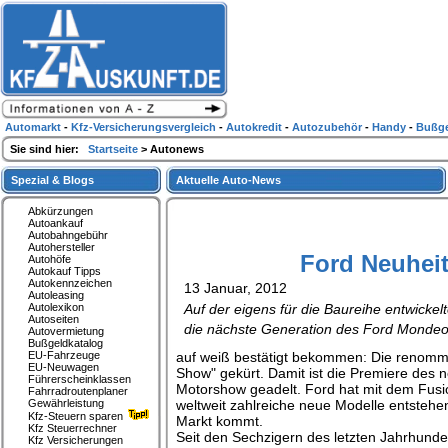
Automarkt
-
Kfz-Versicherungsvergleich
-
Autokredit
-
Autozubehör
-
Handy
-
Bußge
Sie sind hier:
Startseite
> Autonews
Spezial & Blogs
Aktuelle Auto-News
Abkürzungen
Autoankauf
Autobahngebühr
Autohersteller
Ford Neuhei
Autohöfe
Autokauf Tipps
Autokennzeichen
13 Januar, 2012
Autoleasing
Autolexikon
Auf der eigens für die Baureihe entwickel
Autoseiten
die nächste Generation des Ford Mondeo,
Autovermietung
Bußgeldkatalog
EU-Fahrzeuge
auf weiß bestätigt bekommen: Die renommie
EU-Neuwagen
Show" gekürt. Damit ist die Premiere des 
Führerscheinklassen
Motorshow geadelt. Ford hat mit dem Fusion
Fahrradroutenplaner
Gewährleistung
weltweit zahlreiche neue Modelle entstehe
Kfz-Steuern sparen
Markt kommt.
Kfz Steuerrechner
Seit den Sechzigern des letzten Jahrhunde
Kfz Versicherungen