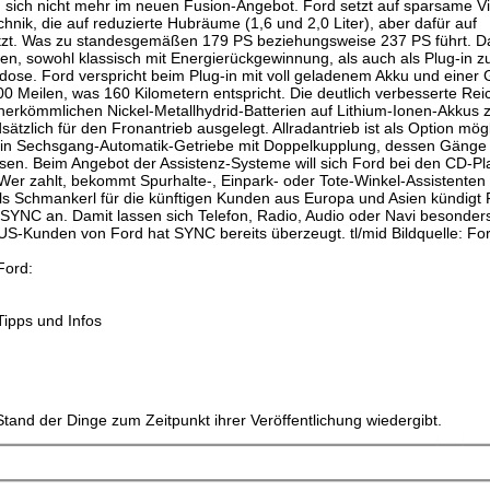
sich nicht mehr im neuen Fusion-Angebot. Ford setzt auf sparsame Vi
nik, die auf reduzierte Hubräume (1,6 und 2,0 Liter), aber dafür auf
etzt. Was zu standesgemäßen 179 PS beziehungsweise 237 PS führt. Da
ben, sowohl klassisch mit Energierückgewinnung, als auch als Plug-in 
kdose. Ford verspricht beim Plug-in mit voll geladenem Akku und einer 
00 Meilen, was 160 Kilometern entspricht. Die deutlich verbesserte Rei
herkömmlichen Nickel-Metallhydrid-Batterien auf Lithium-Ionen-Akkus 
ätzlich für den Fronantrieb ausgelegt. Allradantrieb ist als Option mögl
 ein Sechsgang-Automatik-Getriebe mit Doppelkupplung, dessen Gänge
en. Beim Angebot der Assistenz-Systeme will sich Ford bei den CD-Pla
Wer zahlt, bekommt Spurhalte-, Einpark- oder Tote-Winkel-Assistenten
ls Schmankerl für die künftigen Kunden aus Europa und Asien kündigt
YNC an. Damit lassen sich Telefon, Radio, Audio oder Navi besonders
 US-Kunden von Ford hat SYNC bereits überzeugt. tl/mid Bildquelle: Fo
Ford:
Tipps und Infos
tand der Dinge zum Zeitpunkt ihrer Veröffentlichung wiedergibt.