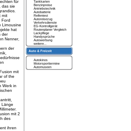
echten für
Tankkarten
Benzinpreise
 das sie
Antriebstechnik
grandios.
Autobatterie
 mit
Reifentest
Autoreisezug
m Ford
Verkehrsdienste
te Limousine
EG-Kontrollgerät
jekte hat
Routenplaner Vergleich
Lackpflege
m der
Handysprüche
en Nenner,
Autowerbung
weitere...
mern der
Auto & Freizeit
nik,
Bedürfnisse
Autokinos
gen
Motorsporttermine
Automuseen
Fusion mit
r of the
neu
n Werk in
sischen
ntritt,
r Länge
llimeter.
usion mit 2
ch des
ent ihren