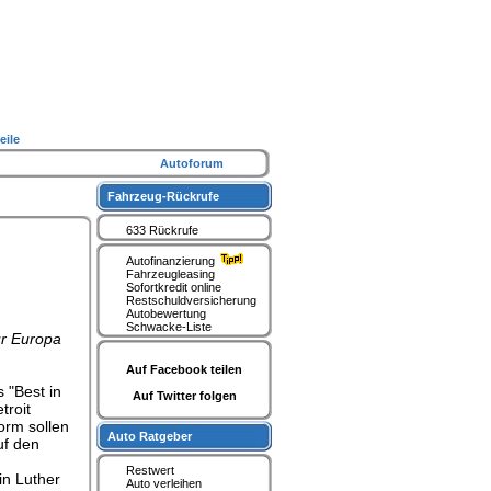
eile
Autoforum
Fahrzeug-Rückrufe
633 Rückrufe
Autofinanzierung
Fahrzeugleasing
Sofortkredit online
Restschuldversicherung
Autobewertung
Schwacke-Liste
ür Europa
Auf Facebook teilen
 "Best in
Auf Twitter folgen
troit
orm sollen
Auto Ratgeber
uf den
Restwert
in Luther
Auto verleihen