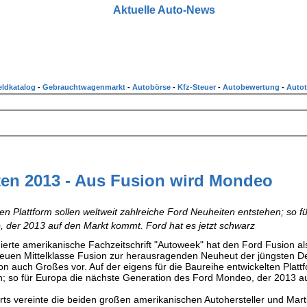
Aktuelle Auto-News
ldkatalog
-
Gebrauchtwagenmarkt
-
Autobörse
-
Kfz-Steuer
-
Autobewertung
-
Autot
ten 2013 - Aus Fusion wird Mondeo
ten Plattform sollen weltweit zahlreiche Ford Neuheiten entstehen; so f
 der 2013 auf den Markt kommt. Ford hat es jetzt schwarz
rte amerikanische Fachzeitschrift "Autoweek" hat den Ford Fusion als
neuen Mittelklasse Fusion zur herausragenden Neuheut der jüngsten De
 auch Großes vor. Auf der eigens für die Baureihe entwickelten Plattf
n; so für Europa die nächste Generation des Ford Mondeo, der 2013 a
rts vereinte die beiden großen amerikanischen Autohersteller und Mart