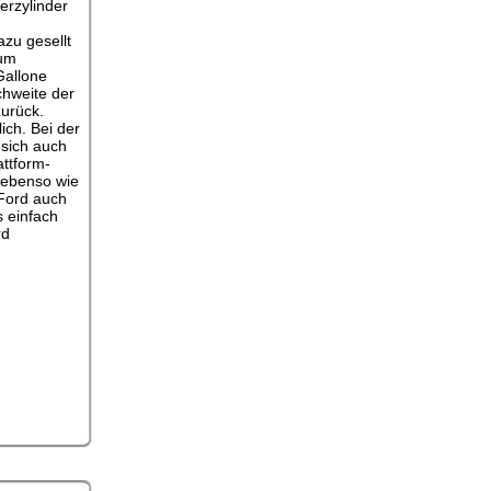
erzylinder
zu gesellt
zum
Gallone
chweite der
zurück.
ich. Bei der
 sich auch
ttform-
 ebenso wie
 Ford auch
 einfach
rd