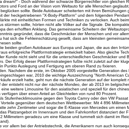
 a dream!" - Doch während der schwarze Bürgerrechtler von gleichen R
tors und Ford an der Vision vom Weltauto für alle Menschen geglaubt,
k beglücken sollte. Beide Autobauer scheiterten mit ihren Bemühungen 
t der heckgetriebenen "X-Body-Plattform" und dem folgenden Pendant
n Märkte mit einheitlichen Formen und Techniken zu verlocken. Auch bei
s stürmen sollte, hörten nicht alle Völker auf die Signale. Die kompak
opa den erhofften Anklang. Das gemeinsame Scheitern der Weltautopro
rkenntnis gegründet, dass die Geschmäcker der Menschen und vor alle
u hat sich die Fehleinschätzung gesellt, dass am kleinsten gemeinsam
esen sollte.
die beiden großen Autobauer aus Europa und Japan, die aus den Irrtü
s erfolgreiche Plattformstrategie entwickelt haben. Also gleiche Tech
er Kunde nicht sieht und für die unterschiedlichen Geschmäcker und 
 Der Erfolg dieser Plattformstrategien fußte nicht zuletzt auf der klu
n in Punkto Auslegung und Fertigung am oberen Rand zu fixieren.
den. Nachdem die erste, im Oktober 2005 vorgestellte Generation des 
ingeschlagen war, 2010 die wichtige Auszeichnung "North American Ca
äufe erzielt hatte, geht nun die nächste Generation auf der komplett 
f der entsteht nicht nur der nächste Mondeo, der ab 2013 im belgische
eine weitere Limousine für den asiatischen und speziell für den chine
 verfügen über einen Anteil an Gleichteilen von rund 80 Prozent.
 als Stufenhecklimousine gegen den Toyota Camry oder den VW Passat a
te Vorteile gegenüber dem deutschen Wettbewerber. Mit 4 896 Millimete
latte zehn Zentimeter und sogar die E-Klasse von Mercedes um einen Mi
 das Platzangebot im Innenraum und den Fahrkomfort distanziert der F
12 Millimetern geradezu um eine Klasse und tummelt sich damit im Rei
tand).
e vor allem bei der Antriebstechnik, die Amerikanern nun auch konsequ