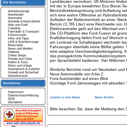
Landsleuten verordnen. V6-Motoren finden 
Kfz Verzeichnis
mit der in Europa bewährten Eco-Boost-Tech
Benzindirekteinspritzung und Aufladung s
Antriebsenergie
Autohandel
sich eine wahre Offensive an Hybridantrie
Automarkt
Aufladen der Batterieeinheit an einer Stec
Autoteile & Autozubehör
Benzin (3,785 Liter) eine Reichweite von 1
Auto und Geld
Camping
Elektroantriebe geht auf den Wechsel von 
Fahrräder & Transport
Die CD-Plattform des Ford Fusion ist grunds
Führerschein
Kraftübertragung liefert Ford auf Wunsch
Infos und Tipps
LKW & Nutzfahrzeuge
am Lenkrad via Schaltwippen wechseln lass
Motorräder
Fahrzeugen ebenfalls keine Blöße geben. 
News und Medien
eine adaptive Geschwindigkeitsregelung. A
Oldtimer
Online Shops
das preisgekrönte Kommunikationssystem S
Portale und Clubs
per Sprachbefehl bedienen. Vier Millionen
Reifen & Tests
Reise und Urlaub
Smartphone & Zubehör
Ähnliche Berichte rund um Neuheiten und 
Umwelt und Sicherheit
Neue Automodelle von A bis Z
Verkehrsrecht
Ford Autohändler auf einen Blick
Günstige Ford Jahreswagen mit aktuellen 
Rechtliches
Impressum
Datenschutzerklärung
zurück zu den News
News Archiv
AGB
Disclaimer
Bitte beachten Sie, dass die Meldung den S