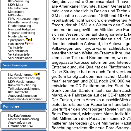
King die visionäre Gemeinsamkeit: "I have
Kfz-Zulassung
LKW-Maut
alle Amerikaner träumte, haben General Mo
Mautstrecken
möglichst einheitlich in Design und Techni
Motorsport
GM schaffte es zwischen 1968 und 1979 mi
PKW-Maut
PKW-Neuzulassungen
Frontantrieb nicht wirklich, die weltweite
Plakettenverordnung
Escort, der ab 1981 als Weltauto den Globu
Rechtsberatung
fand nur in ausgewählten Märkten wie Eur
Reimport Ratgeber
Reparaturanleitung
sich im Wesentlichen auf die ignorierte E
Routenplaner
Kulturen nun einmal verschieden sind. Daz
Spritsparen
dem technischen Aufwand, die Autowelt gen
Schulferien
Tankstellen
Volkswagen und Toyota waren schließlich 
Verkehrsunfall
amerikanischen Weltauto-Träume ihre überau
Verkehrsurteile
identische Teile und Komponenten, wo es d
Verkehrszeichen
angepasste Karosserieformen und Interieurs.
Versicherungen
Entscheidung, die Qualität der Plattforme
Diese Strategie hat nun auch Ford verstan
Kfz Versicherung
großem Erfolg auf dem heimischen Markt e
Motorradversicherung
Year" errungen und 2011 noch 240 000 Verk
LKW Versicherung
Kaskoversicherung
entwickelten CD-Plattform an den Start. Au
Teilkaskoversicherung
Genk von den Bändern läuft, sondern auch 
Kfz Haftpflicht
Markt. Alle Fahrzeuge auf der CD-Plattform
Autoversicherungen
Wohnmobilversicherung
Der Fusion, der in Amerika ausschließlich
bietet bereits bei der Papierform handfes
Formulare
übertrifft er den Wolfsburger Rivalen um g
Beim Radstand, wichtigstes Mass-Indiz für
Kfz-Kaufvertrag
850 Millimetern den Passat mit seinen 2 7
Motorrad-Kaufvertrag
Autokaufvertrag
mittleren Mercedes (2 874 Millimeter Rads
Unfallbericht, usw.
Beachtung verdient die neue Ford-Strategi